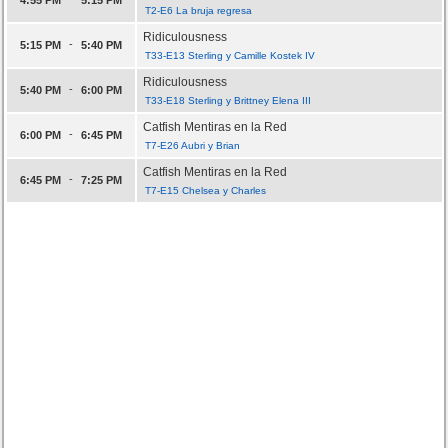
T2-E6 La bruja regresa
Ridiculousness
-
5:15 PM
5:40 PM
T33-E13 Sterling y Camille Kostek IV
Ridiculousness
-
5:40 PM
6:00 PM
T33-E18 Sterling y Brittney Elena III
Catfish Mentiras en la Red
-
6:00 PM
6:45 PM
T7-E26 Aubri y Brian
Catfish Mentiras en la Red
-
6:45 PM
7:25 PM
T7-E15 Chelsea y Charles