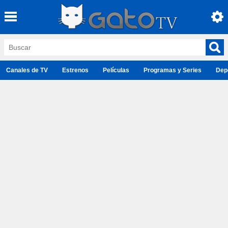
Canales de TV
Estrenos
Películas
Programas y Series
Dep