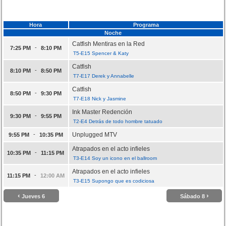
Hora
Programa
Noche
Catfish Mentiras en la Red
-
7:25 PM
8:10 PM
T5-E15 Spencer & Katy
Catfish
-
8:10 PM
8:50 PM
T7-E17 Derek y Annabelle
Catfish
-
8:50 PM
9:30 PM
T7-E18 Nick y Jasmine
Ink Master Redención
-
9:30 PM
9:55 PM
T2-E4 Detrás de todo hombre tatuado
-
Unplugged MTV
9:55 PM
10:35 PM
Atrapados en el acto infieles
-
10:35 PM
11:15 PM
T3-E14 Soy un icono en el ballroom
Atrapados en el acto infieles
-
11:15 PM
12:00 AM
T3-E15 Supongo que es codiciosa
‹
›
Jueves 6
Sábado 8