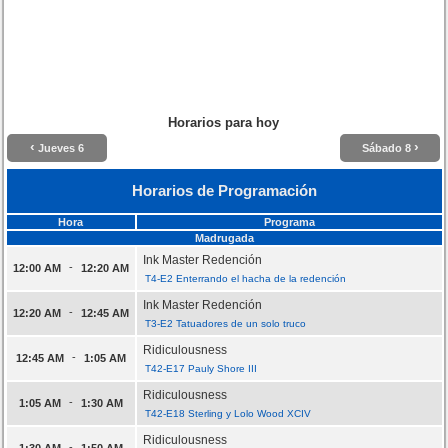
Horarios para hoy
‹
›
Jueves 6
Sábado 8
Horarios de Programación
Hora
Programa
Madrugada
Ink Master Redención
-
12:00 AM
12:20 AM
T4-E2 Enterrando el hacha de la redención
Ink Master Redención
-
12:20 AM
12:45 AM
T3-E2 Tatuadores de un solo truco
Ridiculousness
-
12:45 AM
1:05 AM
T42-E17 Pauly Shore III
Ridiculousness
-
1:05 AM
1:30 AM
T42-E18 Sterling y Lolo Wood XCIV
Ridiculousness
-
1:30 AM
1:50 AM