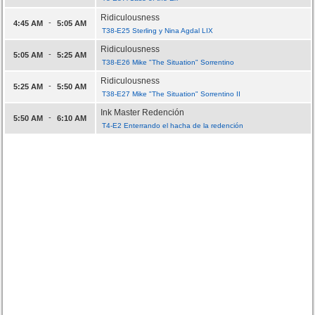
Ridiculousness
-
4:45 AM
5:05 AM
T38-E25 Sterling y Nina Agdal LIX
Ridiculousness
-
5:05 AM
5:25 AM
T38-E26 Mike "The Situation" Sorrentino
Ridiculousness
-
5:25 AM
5:50 AM
T38-E27 Mike "The Situation" Sorrentino II
Ink Master Redención
-
5:50 AM
6:10 AM
T4-E2 Enterrando el hacha de la redención