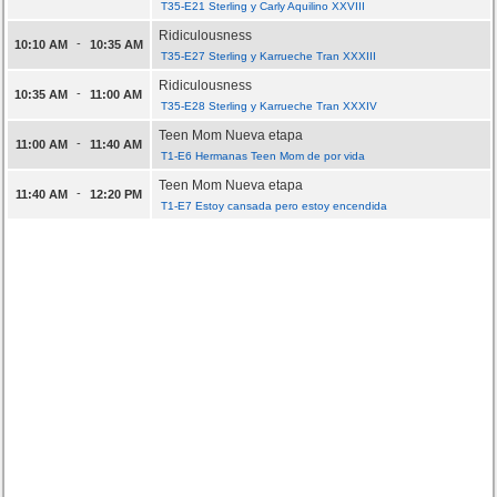
T35-E21 Sterling y Carly Aquilino XXVIII
Ridiculousness
-
10:10 AM
10:35 AM
T35-E27 Sterling y Karrueche Tran XXXIII
Ridiculousness
-
10:35 AM
11:00 AM
T35-E28 Sterling y Karrueche Tran XXXIV
Teen Mom Nueva etapa
-
11:00 AM
11:40 AM
T1-E6 Hermanas Teen Mom de por vida
Teen Mom Nueva etapa
-
11:40 AM
12:20 PM
T1-E7 Estoy cansada pero estoy encendida