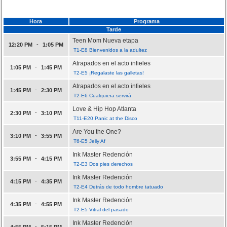
Hora
Programa
Tarde
Teen Mom Nueva etapa
-
12:20 PM
1:05 PM
T1-E8 Bienvenidos a la adultez
Atrapados en el acto infieles
-
1:05 PM
1:45 PM
T2-E5 ¡Regalaste las galletas!
Atrapados en el acto infieles
-
1:45 PM
2:30 PM
T2-E6 Cualquiera servirá
Love & Hip Hop Atlanta
-
2:30 PM
3:10 PM
T11-E20 Panic at the Disco
Are You the One?
-
3:10 PM
3:55 PM
T6-E5 Jelly Af
Ink Master Redención
-
3:55 PM
4:15 PM
T2-E3 Dos pies derechos
Ink Master Redención
-
4:15 PM
4:35 PM
T2-E4 Detrás de todo hombre tatuado
Ink Master Redención
-
4:35 PM
4:55 PM
T2-E5 Vitral del pasado
Ink Master Redención
-
4:55 PM
5:15 PM