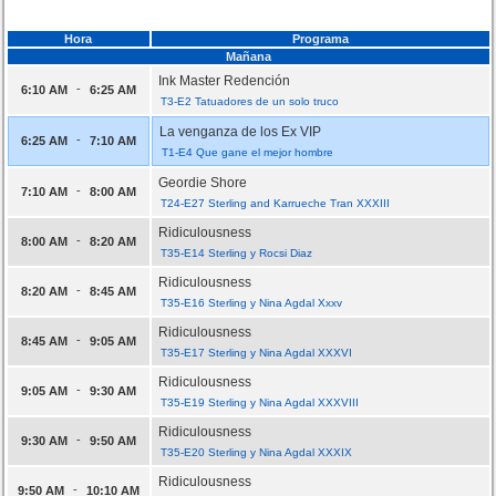
Hora
Programa
Mañana
Ink Master Redención
-
6:10 AM
6:25 AM
T3-E2 Tatuadores de un solo truco
La venganza de los Ex VIP
-
6:25 AM
7:10 AM
T1-E4 Que gane el mejor hombre
Geordie Shore
-
7:10 AM
8:00 AM
T24-E27 Sterling and Karrueche Tran XXXIII
Ridiculousness
-
8:00 AM
8:20 AM
T35-E14 Sterling y Rocsi Diaz
Ridiculousness
-
8:20 AM
8:45 AM
T35-E16 Sterling y Nina Agdal Xxxv
Ridiculousness
-
8:45 AM
9:05 AM
T35-E17 Sterling y Nina Agdal XXXVI
Ridiculousness
-
9:05 AM
9:30 AM
T35-E19 Sterling y Nina Agdal XXXVIII
Ridiculousness
-
9:30 AM
9:50 AM
T35-E20 Sterling y Nina Agdal XXXIX
Ridiculousness
-
9:50 AM
10:10 AM