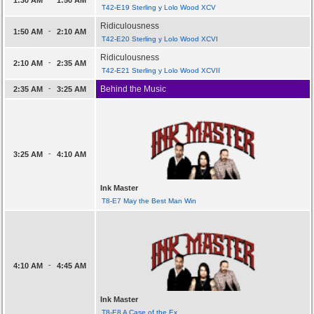
T42-E19 Sterling y Lolo Wood XCV
Ridiculousness
-
1:50 AM
2:10 AM
T42-E20 Sterling y Lolo Wood XCVI
Ridiculousness
-
2:10 AM
2:35 AM
T42-E21 Sterling y Lolo Wood XCVII
-
Behind the Music
2:35 AM
3:25 AM
-
3:25 AM
4:10 AM
Ink Master
T8-E7 May the Best Man Win
-
4:10 AM
4:45 AM
Ink Master
T8-E8 A Case of the Ex