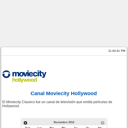
11:44:41 PM
Canal Moviecity Hollywood
El Moviecity Classics fue un canal de televisión que emitía películas de
Hollywood.
Noviembre
2014
Dom
Lun
Mar
Mié
Jue
Vie
Sáb