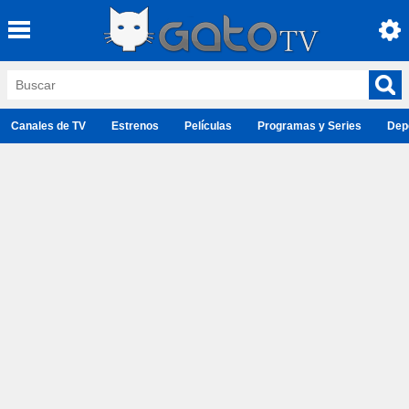
Canales de TV
Estrenos
Películas
Programas y Series
Dep