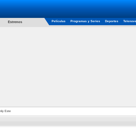
Películas
Programas y Series
Deportes
Telenov
Estrenos
ily Este