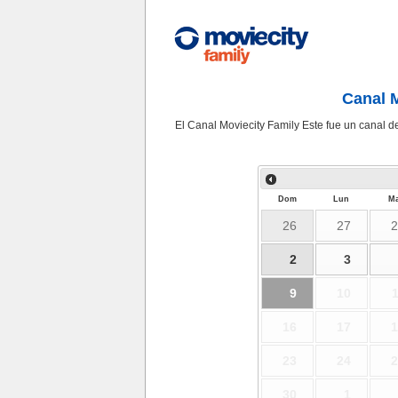
Canal M
El Canal Moviecity Family Este fue un canal de 
Dom
Lun
Ma
26
27
2
2
3
9
10
1
16
17
1
23
24
2
30
1