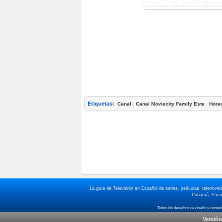
Etiquetas:
|
|
Canal
Canal Moviecity Family Este
Hora
La guía de Televisión en Español de series, películas, telenov
Panamá, Paragu
Versión