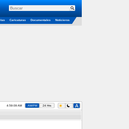
elas
Caricaturas
Documentales
Noticieros
4:59:09 AM
AM/PM
24 Hrs