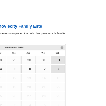
oviecity Family Este
televisión que emitía películas para toda la familia.
Noviembre
2014
r
Mié
Jue
Vie
Sáb
8
29
30
31
1
4
5
6
7
8
1
12
13
14
15
8
19
20
21
22
5
26
27
28
29
2
3
4
5
6