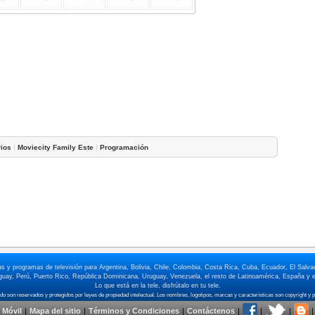
|
|
rios
Moviecity Family Este
Programación
elas y programas de televisión para Argentina, Bolivia, Chile, Colombia, Costa Rica, Cuba, Ecuador, El Sa
ay, Perú, Puerto Rico, República Dominicana, Uruguay, Venezuela, el resto de Latinoamérica, España y e
Lo que está en la tele, disfrútalo en tu tele.
 Móvil
|
Mapa del sitio
|
Términos y Condiciones
|
Contáctenos
|
|
|
|