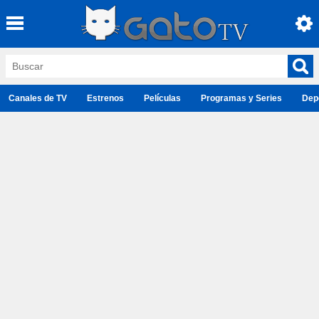
Canales de TV
Estrenos
Películas
Programas y Series
Dep