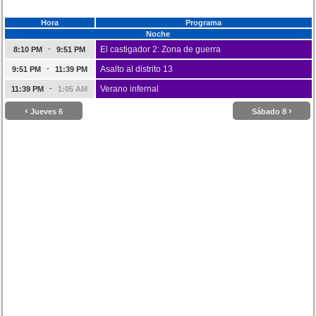
Hora
Programa
Noche
-
El castigador 2: Zona de guerra
8:10 PM
9:51 PM
-
Asalto al distrito 13
9:51 PM
11:39 PM
-
Verano infernal
11:39 PM
1:05 AM
‹
›
Jueves 6
Sábado 8