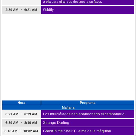
a ella para girar sus destinos a su favor.
-
Oddity
4:39 AM
6:21 AM
Hora
Programa
Mañana
-
Los murciélagos han abandonado el campanario
6:21 AM
6:39 AM
-
Strange Darling
6:39 AM
8:16 AM
-
Ghost in the Shell: El alma de la máquina
8:16 AM
10:02 AM