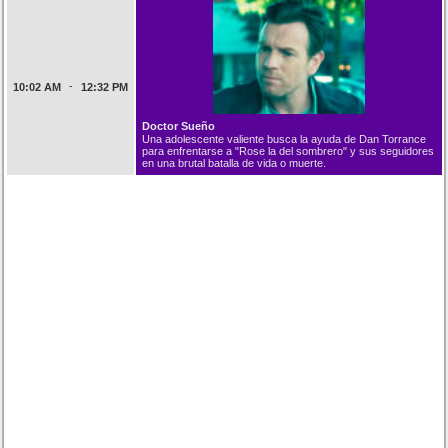
-
10:02 AM
12:32 PM
Doctor Sueño
Una adolescente valiente busca la ayuda de Dan Torrance
para enfrentarse a "Rose la del sombrero" y sus seguidores
en una brutal batalla de vida o muerte.