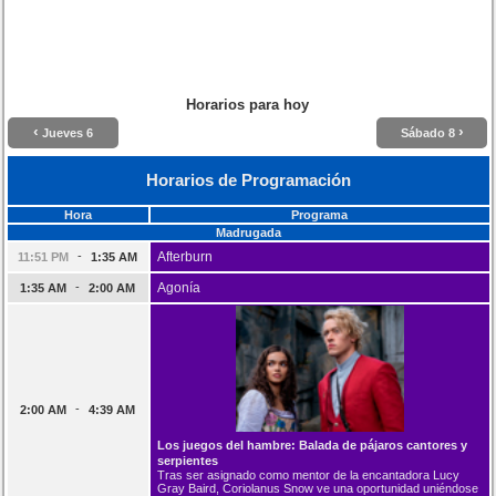
Horarios para hoy
‹
›
Jueves 6
Sábado 8
Horarios de Programación
Hora
Programa
Madrugada
-
Afterburn
11:51 PM
1:35 AM
-
Agonía
1:35 AM
2:00 AM
-
2:00 AM
4:39 AM
Los juegos del hambre: Balada de pájaros cantores y
serpientes
Tras ser asignado como mentor de la encantadora Lucy
Gray Baird, Coriolanus Snow ve una oportunidad uniéndose