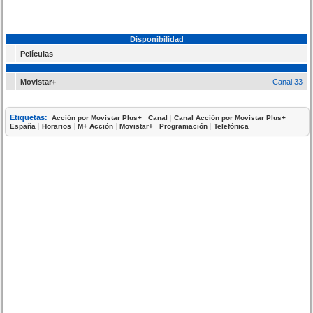
Disponibilidad
Películas
Movistar+
Canal 33
Etiquetas:
|
|
|
Acción por Movistar Plus+
Canal
Canal Acción por Movistar Plus+
|
|
|
|
|
España
Horarios
M+ Acción
Movistar+
Programación
Telefónica