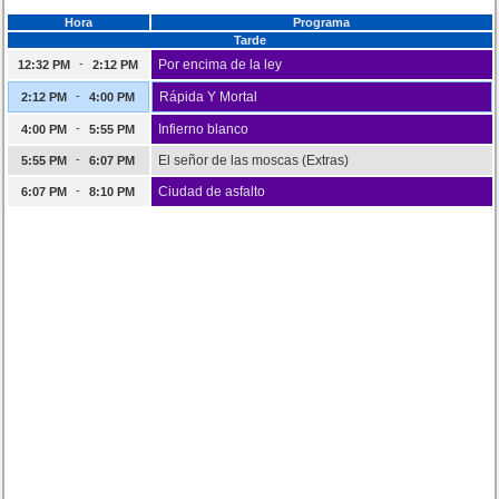
Hora
Programa
Tarde
-
Por encima de la ley
12:32 PM
2:12 PM
-
Rápida Y Mortal
2:12 PM
4:00 PM
-
Infierno blanco
4:00 PM
5:55 PM
-
El señor de las moscas (Extras)
5:55 PM
6:07 PM
-
Ciudad de asfalto
6:07 PM
8:10 PM