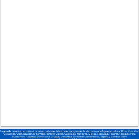
La guía de Televisión en Español de series, películas, telenovelas y programas de televisión para Argentina, Bolivia, Chile, Colombia,
Costa Rica, Cuba, Ecuador, El Salvador, Estados Unidos, Guatemala, Honduras, México, Nicaragua, Panamá, Paraguay, Perú,
Puerto Rico, República Dominicana, Uruguay, Venezuela, el resto de Latinoamérica, España y el mundo latino.