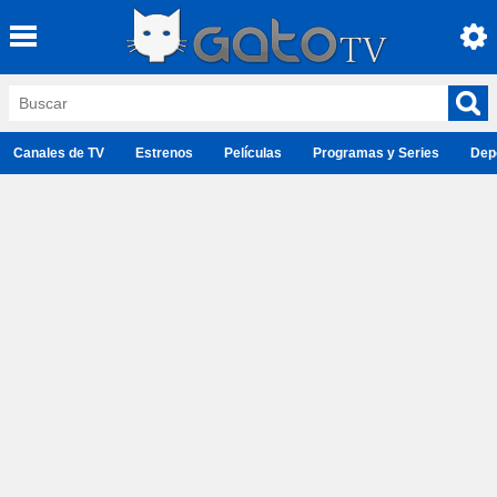
Canales de TV
Estrenos
Películas
Programas y Series
Dep