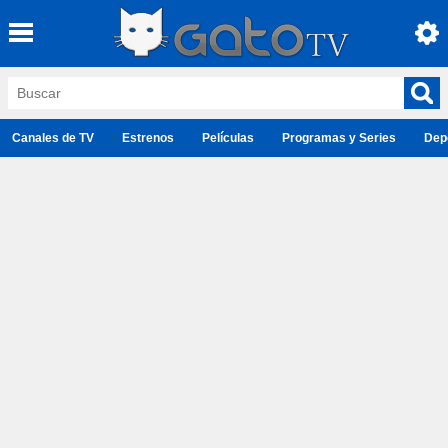
Canales de TV
Estrenos
Películas
Programas y Series
Dep