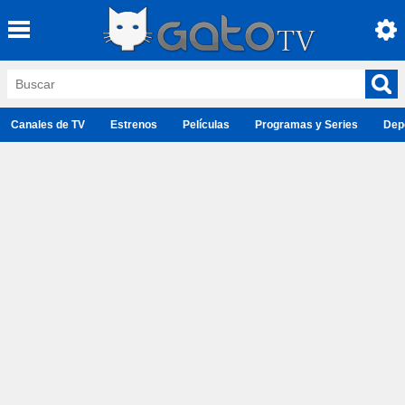
Canales de TV
Estrenos
Películas
Programas y Series
Dep