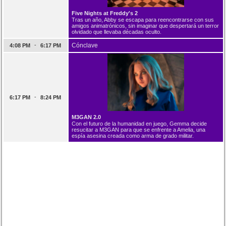
Five Nights at Freddy's 2
Tras un año, Abby se escapa para reencontrarse con sus
amigos animatrónicos, sin imaginar que despertará un terror
olvidado que llevaba décadas oculto.
-
Cónclave
4:08 PM
6:17 PM
-
6:17 PM
8:24 PM
M3GAN 2.0
Con el futuro de la humanidad en juego, Gemma decide
resucitar a M3GAN para que se enfrente a Amelia, una
espía asesina creada como arma de grado militar.