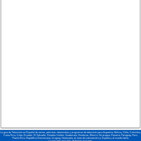
La guía de Televisión en Español de series, películas, telenovelas y programas de televisión para Argentina, Bolivia, Chile, Colombia,
Costa Rica, Cuba, Ecuador, El Salvador, Estados Unidos, Guatemala, Honduras, México, Nicaragua, Panamá, Paraguay, Perú,
Puerto Rico, República Dominicana, Uruguay, Venezuela, el resto de Latinoamérica, España y el mundo latino.
Lo que está en la tele, disfrútalo en tu tele.