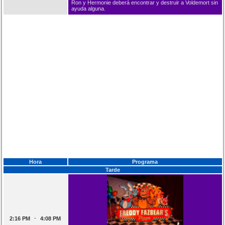
Ron y Hermonie deberá encontrar y destruir a Voldemort sin
ayuda alguna.
Hora
Programa
Tarde
-
2:16 PM
4:08 PM