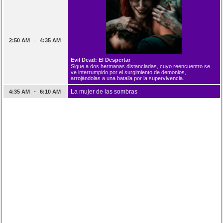
-
2:50 AM
4:35 AM
Evil Dead: El Despertar
Sigue a dos hermanas distanciadas, cuyo reencuentro se
ve interrumpido por el surgimiento de demonios,
arrojándolas a una batalla por la supervivencia.
-
La mujer de las sombras
4:35 AM
6:10 AM