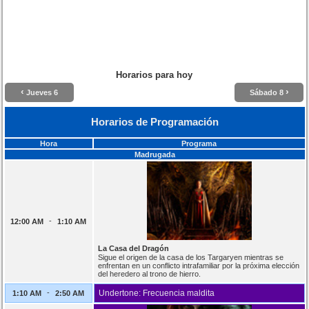
Horarios para hoy
‹
›
Jueves 6
Sábado 8
Horarios de Programación
Hora
Programa
Madrugada
-
12:00 AM
1:10 AM
La Casa del Dragón
Sigue el origen de la casa de los Targaryen mientras se
enfrentan en un conflicto intrafamiliar por la próxima elección
del heredero al trono de hierro.
-
Undertone: Frecuencia maldita
1:10 AM
2:50 AM