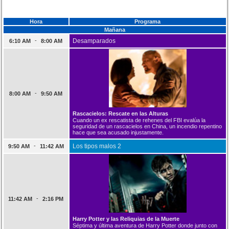
Hora
Programa
Mañana
-
Desamparados
6:10 AM
8:00 AM
-
8:00 AM
9:50 AM
Rascacielos: Rescate en las Alturas
Cuando un ex rescatista de rehenes del FBI evalúa la
seguridad de un rascacielos en China, un incendio repentino
hace que sea acusado injustamente.
-
Los tipos malos 2
9:50 AM
11:42 AM
-
11:42 AM
2:16 PM
Harry Potter y las Reliquias de la Muerte
Séptima y última aventura de Harry Potter donde junto con