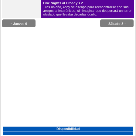
Five Nights at Freddy's 2
Tras un año, Abby se escapa para reencontrarse con sus
amigos animatrónicos, sin imaginar que despertará un terror
olvidado que llevaba décadas oculto.
‹
›
Jueves 6
Sábado 8
Disponibilidad