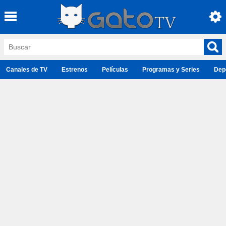
Canales de TV
Estrenos
Películas
Programas y Series
Dep