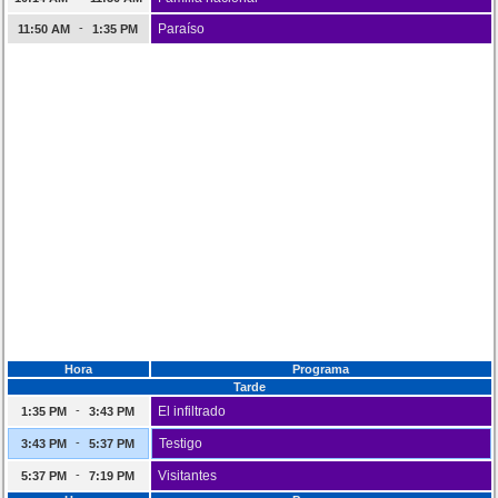
-
Paraíso
11:50 AM
1:35 PM
Hora
Programa
Tarde
-
El infiltrado
1:35 PM
3:43 PM
-
Testigo
3:43 PM
5:37 PM
-
Visitantes
5:37 PM
7:19 PM