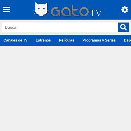
Canales de TV
Estrenos
Películas
Programas y Series
Dep