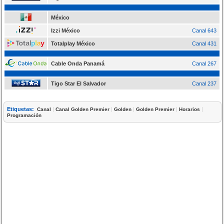
México
Izzi México
Canal 643
Totalplay México
Canal 431
Cable Onda Panamá
Canal 267
Tigo Star El Salvador
Canal 237
Etiquetas:
|
|
|
|
|
Canal
Canal Golden Premier
Golden
Golden Premier
Horarios
Programación