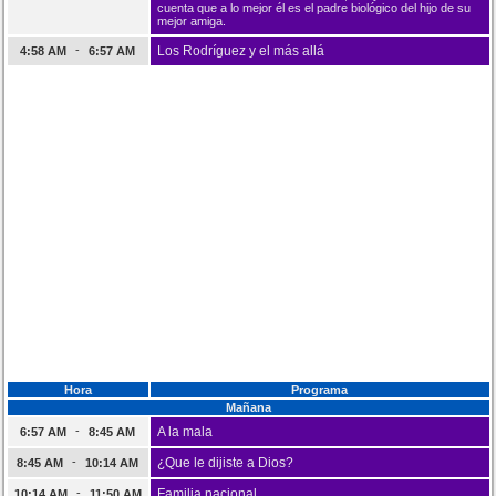
cuenta que a lo mejor él es el padre biológico del hijo de su
mejor amiga.
-
Los Rodríguez y el más allá
4:58 AM
6:57 AM
Hora
Programa
Mañana
-
A la mala
6:57 AM
8:45 AM
-
¿Que le dijiste a Dios?
8:45 AM
10:14 AM
-
Familia nacional
10:14 AM
11:50 AM