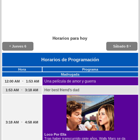
Horarios para hoy
‹
›
Jueves 6
Sábado 8
Horarios de Programación
Hora
Programa
Madrugada
-
Una película de amor y guerra
12:00 AM
1:53 AM
-
Her best friend's dad
1:53 AM
3:18 AM
-
3:18 AM
4:58 AM
Loco Por Ella
Tras haber transcurrido siete años, Wally Mars se da