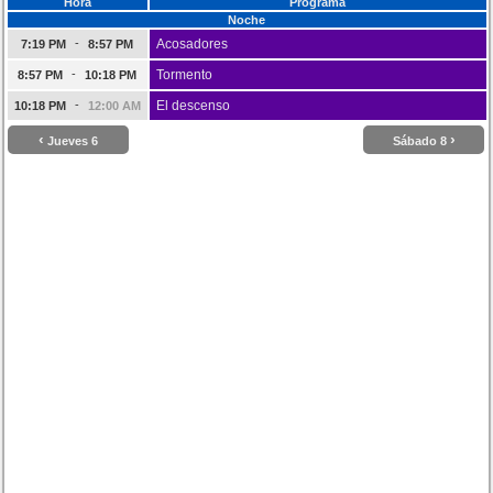
Hora
Programa
Noche
-
Acosadores
7:19 PM
8:57 PM
-
Tormento
8:57 PM
10:18 PM
-
El descenso
10:18 PM
12:00 AM
‹
›
Jueves 6
Sábado 8