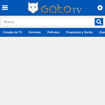
Canales de TV
Estrenos
Películas
Programas y Series
Dep