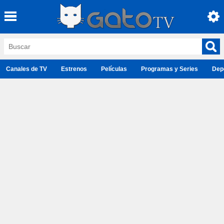
Canales de TV
Estrenos
Películas
Programas y Series
Dep