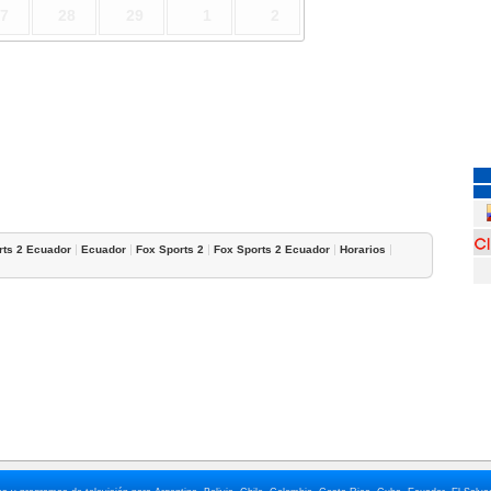
7
28
29
1
2
|
|
|
|
|
rts 2 Ecuador
Ecuador
Fox Sports 2
Fox Sports 2 Ecuador
Horarios