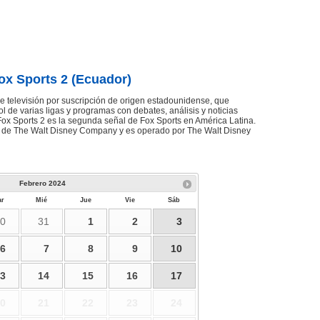
ox Sports 2 (Ecuador)
e televisión por suscripción de origen estadounidense, que
l de varias ligas y programas con debates, análisis y noticias
 Fox Sports 2 es la segunda señal de Fox Sports en América Latina.
d de The Walt Disney Company y es operado por The Walt Disney
Febrero
2024
r
Mié
Jue
Vie
Sáb
0
31
1
2
3
6
7
8
9
10
3
14
15
16
17
0
21
22
23
24