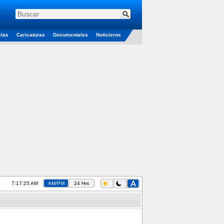
elas
Caricaturas
Documentales
Noticieros
7:17:25 AM
AM/PM
24 Hrs