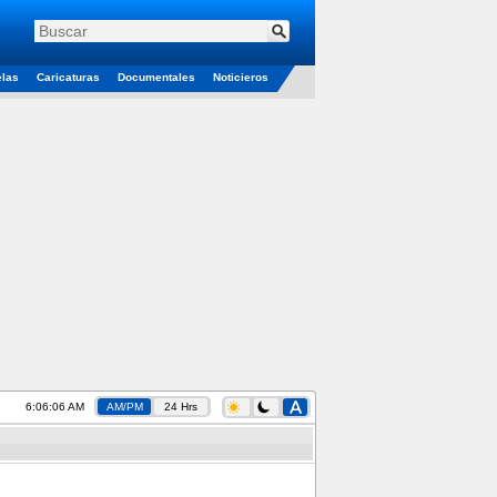
elas
Caricaturas
Documentales
Noticieros
6:06:06 AM
AM/PM
24 Hrs