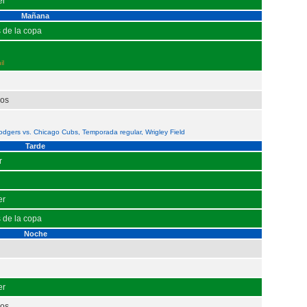
er
Mañana
s de la copa
il
nos
dgers vs. Chicago Cubs, Temporada regular, Wrigley Field
Tarde
r
er
s de la copa
Noche
er
nos