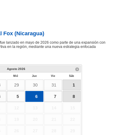
l Fox (Nicaragua)
e fue lanzado en mayo de 2026 como parte de una expansión con
tiva en la región, mediante una nueva estrategia enfocada
Agosto
2026
Mié
Jue
Vie
Sáb
8
29
30
31
1
4
5
6
7
8
1
12
13
14
15
8
19
20
21
22
5
26
27
28
29