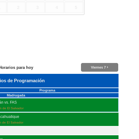
1
2
3
4
5
›
Horarios para hoy
Viernes 7
ios de Programación
Programa
Madrugada
án vs. FAS
ón de El Salvador
acahuatique
ón de El Salvador