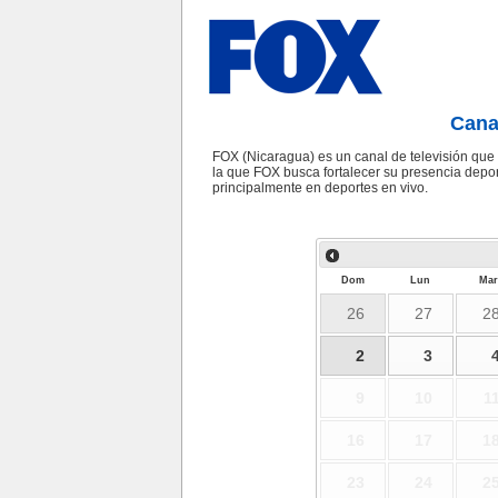
Cana
FOX (Nicaragua) es un canal de televisión qu
la que FOX busca fortalecer su presencia depor
principalmente en deportes en vivo.
Dom
Lun
Mar
26
27
2
2
3
9
10
1
16
17
1
23
24
2