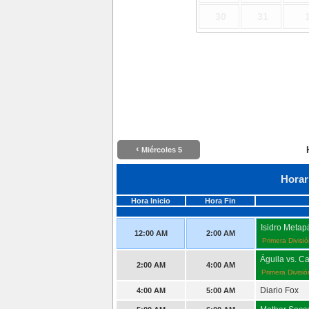
30
31
‹
Miércoles 5
Horar
Hora Inicio
Hora Fin
Isidro Metap
12:00 AM
2:00 AM
Primera Divisi
Águila vs. C
2:00 AM
4:00 AM
Primera Divisi
Diario Fox
4:00 AM
5:00 AM