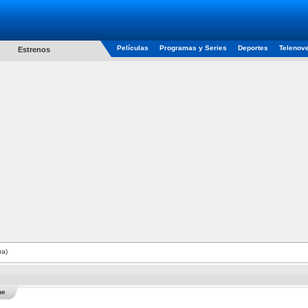
Películas
Programas y Series
Deportes
Telenov
Estrenos
ua)
he