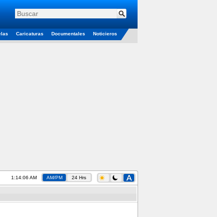
elas
Caricaturas
Documentales
Noticieros
1:14:07 AM
AM/PM
24 Hrs