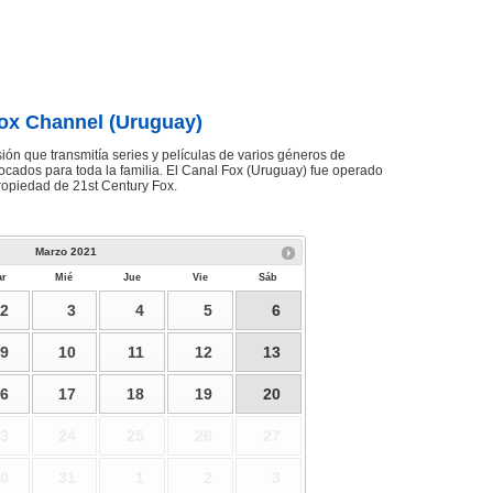
ox Channel (Uruguay)
ión que transmitía series y películas de varios géneros de
ocados para toda la familia. El Canal Fox (Uruguay) fue operado
ropiedad de 21st Century Fox.
Marzo
2021
r
Mié
Jue
Vie
Sáb
2
3
4
5
6
9
10
11
12
13
6
17
18
19
20
3
24
25
26
27
0
31
1
2
3