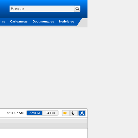
elas
Caricaturas
Documentales
Noticieros
9:11:07 AM
AM/PM
24 Hrs