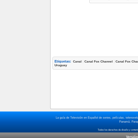
Etiquetas:
|
|
Canal
Canal Fox Channel
Canal Fox Cha
Uruguay
La guía de Televisión en Español de series, películas, telenov
Panamá, Paragu
Versión