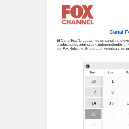
Canal F
El Canal Fox (Uruguay) fue un canal de televis
producciones originales e independientes enf
por Fox Networks Group Latin America y fue p
Dom
Lun
Ma
28
1
7
8
14
15
1
21
22
2
28
29
3