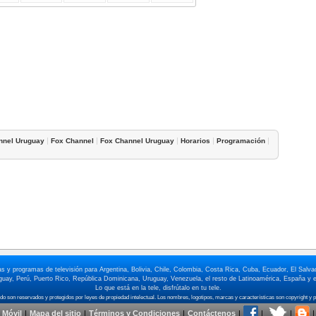
|
|
|
|
|
nnel Uruguay
Fox Channel
Fox Channel Uruguay
Horarios
Programación
elas y programas de televisión para Argentina, Bolivia, Chile, Colombia, Costa Rica, Cuba, Ecuador, El Sa
ay, Perú, Puerto Rico, República Dominicana, Uruguay, Venezuela, el resto de Latinoamérica, España y e
Lo que está en la tele, disfrútalo en tu tele.
 Móvil
|
Mapa del sitio
|
Términos y Condiciones
|
Contáctenos
|
|
|
|