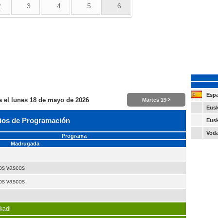
2
3
4
5
6
Esp
›
a el
lunes 18 de mayo de 2026
Martes 19
Eusk
ios de Programación
Eusk
Vod
Programa
Madrugada
los vascos
los vascos
kadi