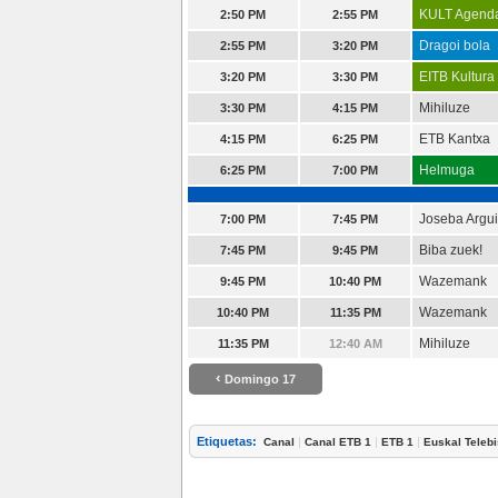
KULT Agend
2:50 PM
2:55 PM
Dragoi bola
2:55 PM
3:20 PM
EITB Kultura
3:20 PM
3:30 PM
Mihiluze
3:30 PM
4:15 PM
ETB Kantxa
4:15 PM
6:25 PM
Helmuga
6:25 PM
7:00 PM
Joseba Argui
7:00 PM
7:45 PM
Biba zuek!
7:45 PM
9:45 PM
Wazemank
9:45 PM
10:40 PM
Wazemank
10:40 PM
11:35 PM
Mihiluze
11:35 PM
12:40 AM
‹
Domingo 17
Etiquetas:
|
|
|
Canal
Canal ETB 1
ETB 1
Euskal Telebi