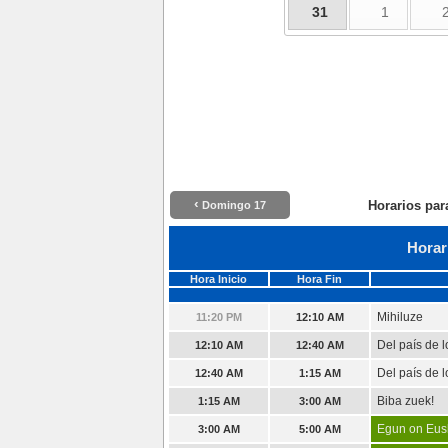
31
1
‹
Horarios par
Domingo 17
Horar
Hora Inicio
Hora Fin
Mihiluze
11:20 PM
12:10 AM
Del país de 
12:10 AM
12:40 AM
Del país de 
12:40 AM
1:15 AM
Biba zuek!
1:15 AM
3:00 AM
Egun on Eus
3:00 AM
5:00 AM