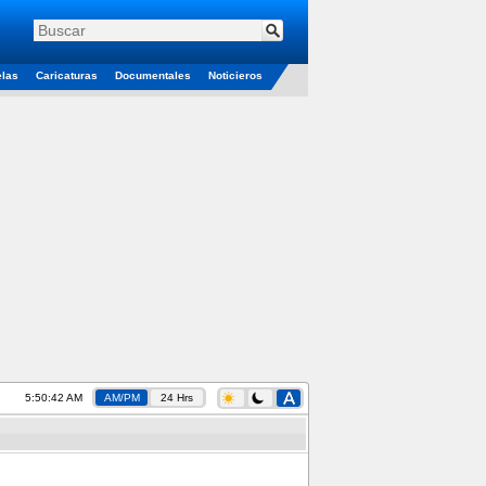
elas
Caricaturas
Documentales
Noticieros
5:50:43 AM
AM/PM
24 Hrs