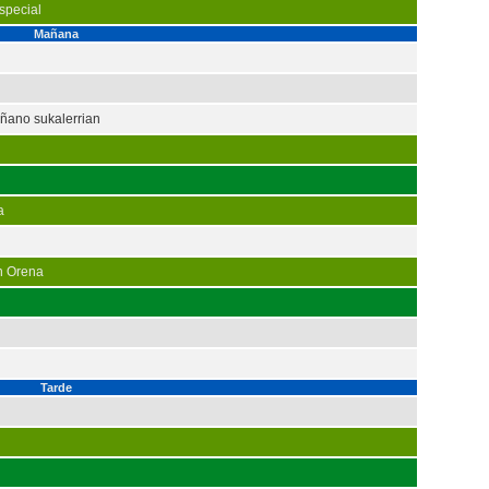
special
Mañana
ñano sukalerrian
a
n Orena
Tarde