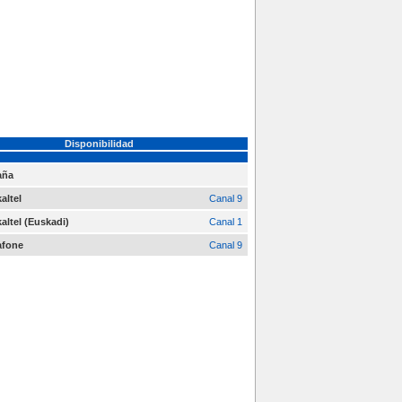
Disponibilidad
aña
altel
Canal 9
altel (Euskadi)
Canal 1
afone
Canal 9