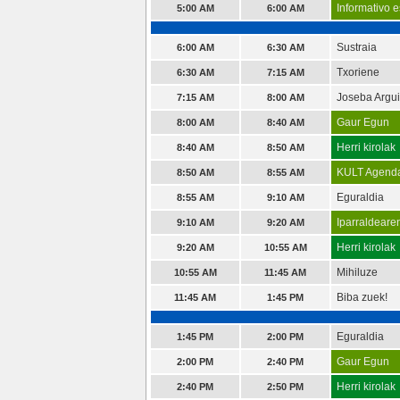
Informativo e
5:00 AM
6:00 AM
Sustraia
6:00 AM
6:30 AM
Txoriene
6:30 AM
7:15 AM
Joseba Argui
7:15 AM
8:00 AM
Gaur Egun
8:00 AM
8:40 AM
Herri kirolak
8:40 AM
8:50 AM
KULT Agend
8:50 AM
8:55 AM
Eguraldia
8:55 AM
9:10 AM
Iparraldeare
9:10 AM
9:20 AM
Herri kirolak
9:20 AM
10:55 AM
Mihiluze
10:55 AM
11:45 AM
Biba zuek!
11:45 AM
1:45 PM
Eguraldia
1:45 PM
2:00 PM
Gaur Egun
2:00 PM
2:40 PM
Herri kirolak
2:40 PM
2:50 PM