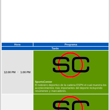
Hora
Programa
Tarde
-
12:00 PM
1:00 PM
SportsCenter
El noticiero deportivo de la cadena ESPN el cual muestra los
acontecimientos más importantes del deporte incluyendo
resúmenes y marcadores.