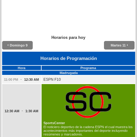
Horarios para hoy
‹
›
Domingo 9
Martes 11
Horarios de Programación
Hora
Programa
Madrugada
-
ESPN F10
11:00 PM
12:30 AM
-
12:30 AM
1:30 AM
SportsCenter
El noticiero deportivo de la cadena ESPN el cual muestra los
acontecimientos más importantes del deporte incluyendo
resúmenes y marcadores.