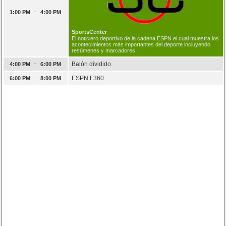
-
1:00 PM
4:00 PM
SportsCenter
El noticiero deportivo de la cadena ESPN el cual muestra los
acontecimientos más importantes del deporte incluyendo
resúmenes y marcadores.
-
Balón dividido
4:00 PM
6:00 PM
-
ESPN F360
6:00 PM
8:00 PM