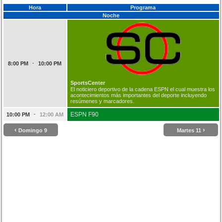
Hora
Programa
Noche
-
8:00 PM
10:00 PM
SportsCenter
El noticiero deportivo de la cadena ESPN el cual muestra los
acontecimientos más importantes del deporte incluyendo
resúmenes y marcadores.
-
ESPN F90
10:00 PM
12:00 AM
‹
›
Domingo 9
Martes 11