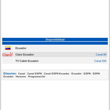
Disponibilidad
Ecuador
Claro Ecuador
Canal 88
TV Cable Ecuador
Canal 200
Etiquetas:
|
|
|
|
|
Canal
Canal ESPN
Canal ESPN Ecuador
Ecuador
ESPN
ESPN
|
|
Ecuador
Horarios
Programación