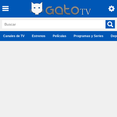
Canales de TV
Estrenos
Películas
Programas y Series
Dep