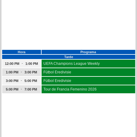
Hora
Programa
Tarde
-
UEFA Champions League Weekly
12:00 PM
1:00 PM
-
Fútbol Eredivisie
1:00 PM
3:00 PM
-
Fútbol Eredivisie
3:00 PM
5:00 PM
-
Tour de Francia Femenino 2026
5:00 PM
7:00 PM