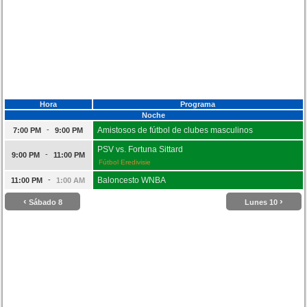
Hora
Programa
Noche
-
Amistosos de fútbol de clubes masculinos
7:00 PM
9:00 PM
PSV vs. Fortuna Sittard
-
9:00 PM
11:00 PM
Fútbol Eredivisie
-
Baloncesto WNBA
11:00 PM
1:00 AM
‹
›
Sábado 8
Lunes 10