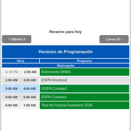
Horarios para hoy
‹
›
Sábado 8
Lunes 10
Horarios de Programación
Hora
Programa
Madrugada
-
Baloncesto WNBA
11:00 PM
1:00 AM
-
ESPN Knockout
1:00 AM
3:00 AM
-
ESPN Compact
3:00 AM
4:00 AM
-
ESPN Compact
4:00 AM
5:00 AM
-
Tour de Francia Femenino 2026
5:00 AM
7:00 AM