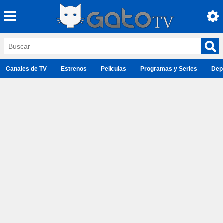
Canales de TV
Estrenos
Películas
Programas y Series
Dep