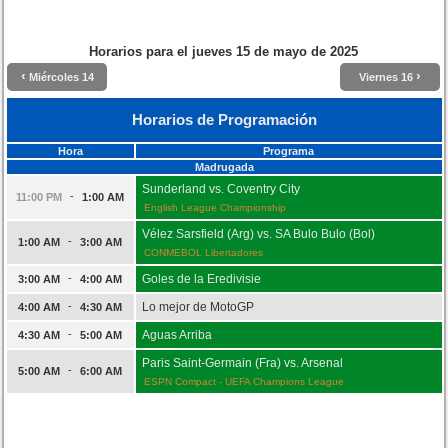
Horarios para el
jueves 15 de mayo de 2025
‹
›
Miércoles 14
Viernes 16
Horarios de Programación
Hora
Programa
Madrugada
Sunderland vs. Coventry City
-
11:00 PM
1:00 AM
English League Championship
Vélez Sarsfield (Arg) vs. SA Bulo Bulo (Bol)
-
1:00 AM
3:00 AM
CONMEBOL Libertadores
-
Goles de la Eredivisie
3:00 AM
4:00 AM
-
Lo mejor de MotoGP
4:00 AM
4:30 AM
-
Aguas Arriba
4:30 AM
5:00 AM
Paris Saint-Germain (Fra) vs. Arsenal
-
5:00 AM
6:00 AM
ESPN Compact - UEFA Champions League