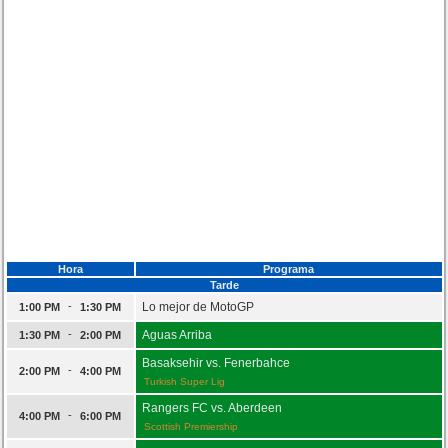
Hora
Programa
Tarde
-
Lo mejor de MotoGP
1:00 PM
1:30 PM
-
Aguas Arriba
1:30 PM
2:00 PM
Basaksehir vs. Fenerbahce
-
2:00 PM
4:00 PM
Turkish Super Lig
Rangers FC vs. Aberdeen
-
4:00 PM
6:00 PM
Scottish Premiership