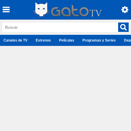
Canales de TV
Estrenos
Películas
Programas y Series
Dep