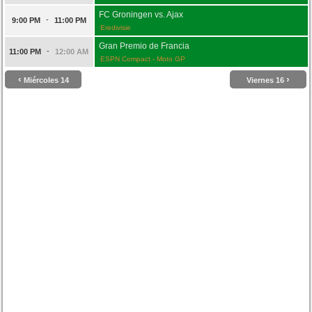
FC Groningen vs. Ajax
-
9:00 PM
11:00 PM
Eredivisie
Gran Premio de Francia
-
11:00 PM
12:00 AM
ESPN Compact - Moto GP
‹
›
Miércoles 14
Viernes 16