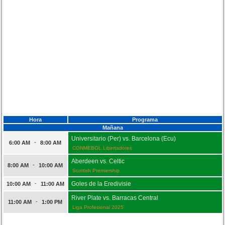
Hora
Programa
Mañana
Universitario (Per) vs. Barcelona (Ecu)
-
6:00 AM
8:00 AM
CONMEBOL Libertadores
Aberdeen vs. Celtic
-
8:00 AM
10:00 AM
Scottish Premiership
-
Goles de la Eredivisie
10:00 AM
11:00 AM
River Plate vs. Barracas Central
-
11:00 AM
1:00 PM
Liga Profesional 2025