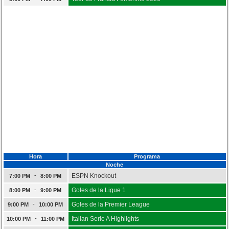
Hora
Programa
Noche
-
ESPN Knockout
7:00 PM
8:00 PM
-
Goles de la Ligue 1
8:00 PM
9:00 PM
-
Goles de la Premier League
9:00 PM
10:00 PM
-
Italian Serie A Highlights
10:00 PM
11:00 PM