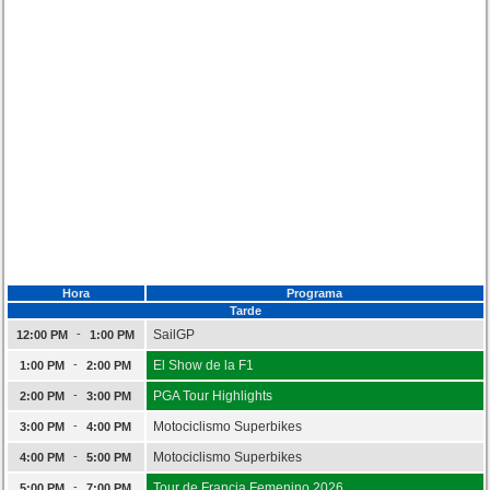
Hora
Programa
Tarde
-
SailGP
12:00 PM
1:00 PM
-
El Show de la F1
1:00 PM
2:00 PM
-
PGA Tour Highlights
2:00 PM
3:00 PM
-
Motociclismo Superbikes
3:00 PM
4:00 PM
-
Motociclismo Superbikes
4:00 PM
5:00 PM
-
Tour de Francia Femenino 2026
5:00 PM
7:00 PM