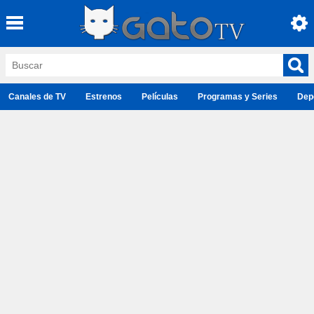
Canales de TV
Estrenos
Películas
Programas y Series
Dep