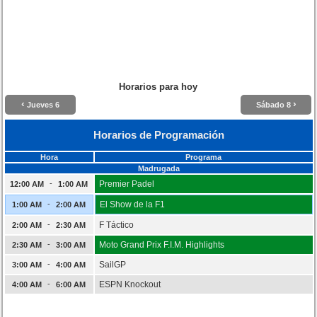
Horarios para hoy
‹
›
Jueves 6
Sábado 8
Horarios de Programación
Hora
Programa
Madrugada
-
Premier Padel
12:00 AM
1:00 AM
-
El Show de la F1
1:00 AM
2:00 AM
-
F Táctico
2:00 AM
2:30 AM
-
Moto Grand Prix F.I.M. Highlights
2:30 AM
3:00 AM
-
SailGP
3:00 AM
4:00 AM
-
ESPN Knockout
4:00 AM
6:00 AM