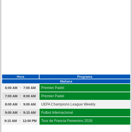
Hora
Programa
Mañana
-
Premier Padel
6:00 AM
7:00 AM
-
Premier Padel
7:00 AM
8:00 AM
-
UEFA Champions League Weekly
8:00 AM
9:00 AM
-
Futbol Internacional
9:00 AM
9:15 AM
-
Tour de Francia Femenino 2026
9:15 AM
12:00 PM