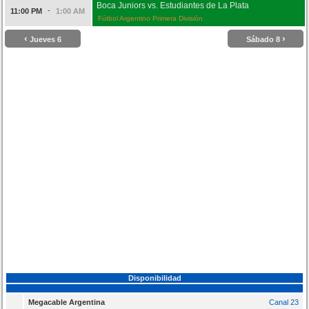
Boca Juniors vs. Estudiantes de La Plata
-
11:00 PM
1:00 AM
Fútbol Argentino Primera División
‹
›
Jueves 6
Sábado 8
Disponibilidad
Megacable Argentina
Canal 23