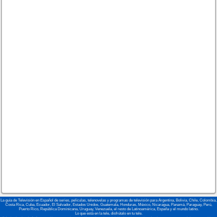
La guía de Televisión en Español de series, películas, telenovelas y programas de televisión para Argentina, Bolivia, Chile, Colombia,
Costa Rica, Cuba, Ecuador, El Salvador, Estados Unidos, Guatemala, Honduras, México, Nicaragua, Panamá, Paraguay, Perú,
Puerto Rico, República Dominicana, Uruguay, Venezuela, el resto de Latinoamérica, España y el mundo latino.
Lo que está en la tele, disfrútalo en tu tele.