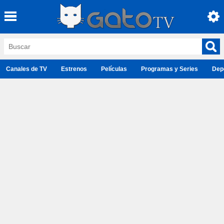
Canales de TV
Estrenos
Películas
Programas y Series
Dep