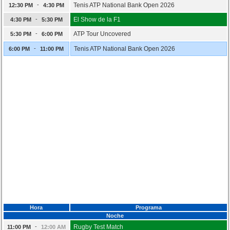
-
Tenis ATP National Bank Open 2026
12:30 PM
4:30 PM
-
El Show de la F1
4:30 PM
5:30 PM
-
ATP Tour Uncovered
5:30 PM
6:00 PM
-
Tenis ATP National Bank Open 2026
6:00 PM
11:00 PM
Hora
Programa
Noche
-
Rugby Test Match
11:00 PM
12:00 AM