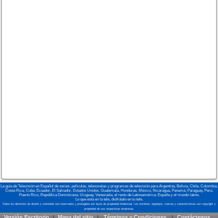
La guía de Televisión en Español de series, películas, telenovelas y programas de televisión para Argentina, Bolivia, Chile, Colombia,
Costa Rica, Cuba, Ecuador, El Salvador, Estados Unidos, Guatemala, Honduras, México, Nicaragua, Panamá, Paraguay, Perú,
Puerto Rico, República Dominicana, Uruguay, Venezuela, el resto de Latinoamérica, España y el mundo latino.
Lo que está en la tele, disfrútalo en tu tele.
Versión Escritorio
Mapa del sitio
Términos y Condiciones
Contáctenos
|
|
|