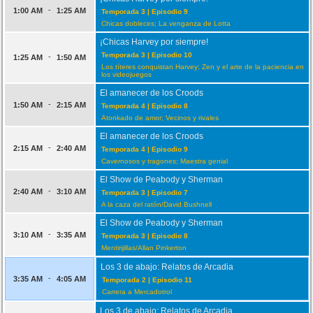
-
1:00 AM
1:25 AM
Temporada 3 | Episodio 9
Chicas dobleces; La venganza de Lotta
¡Chicas Harvey por siempre!
Temporada 3 | Episodio 10
-
1:25 AM
1:50 AM
Los títeres conquistan Harvey; Zen y el arte de la paciencia en
los videojuegos
El amanecer de los Croods
-
1:50 AM
2:15 AM
Temporada 4 | Episodio 8
Atonkado de amor; Vecinos y rivales
El amanecer de los Croods
-
2:15 AM
2:40 AM
Temporada 4 | Episodio 9
Cavernosos y tragones; Maestra genial
El Show de Peabody y Sherman
-
2:40 AM
3:10 AM
Temporada 3 | Episodio 7
A la caza del ratón/David Bushnell
El Show de Peabody y Sherman
-
3:10 AM
3:35 AM
Temporada 3 | Episodio 8
Mentirijillas/Allan Pinkerton
Los 3 de abajo: Relatos de Arcadia
-
3:35 AM
4:05 AM
Temporada 2 | Episodio 11
Carrera a Mercadotrol
Los 3 de abajo: Relatos de Arcadia