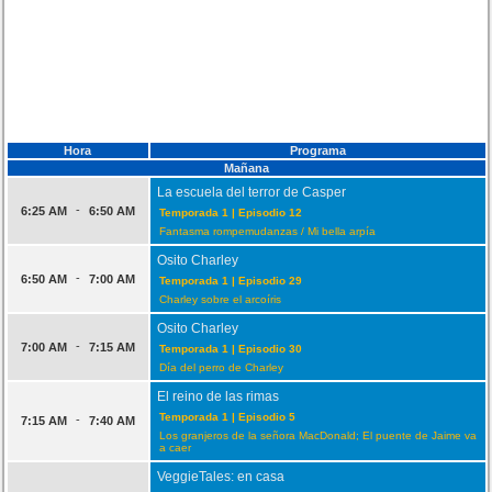
Hora
Programa
Mañana
La escuela del terror de Casper
-
6:25 AM
6:50 AM
Temporada 1 | Episodio 12
Fantasma rompemudanzas / Mi bella arpía
Osito Charley
-
6:50 AM
7:00 AM
Temporada 1 | Episodio 29
Charley sobre el arcoíris
Osito Charley
-
7:00 AM
7:15 AM
Temporada 1 | Episodio 30
Día del perro de Charley
El reino de las rimas
Temporada 1 | Episodio 5
-
7:15 AM
7:40 AM
Los granjeros de la señora MacDonald; El puente de Jaime va
a caer
VeggieTales: en casa