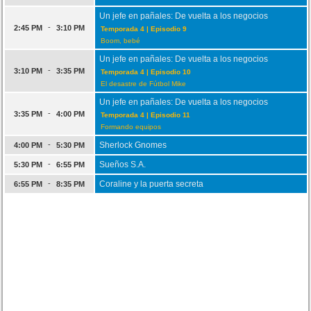
Un jefe en pañales: De vuelta a los negocios
-
2:45 PM
3:10 PM
Temporada 4 | Episodio 9
Boom, bebé
Un jefe en pañales: De vuelta a los negocios
-
3:10 PM
3:35 PM
Temporada 4 | Episodio 10
El desastre de Fútbol Mike
Un jefe en pañales: De vuelta a los negocios
-
3:35 PM
4:00 PM
Temporada 4 | Episodio 11
Formando equipos
-
Sherlock Gnomes
4:00 PM
5:30 PM
-
Sueños S.A.
5:30 PM
6:55 PM
-
Coraline y la puerta secreta
6:55 PM
8:35 PM