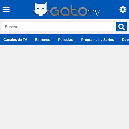
Canales de TV
Estrenos
Películas
Programas y Series
Dep