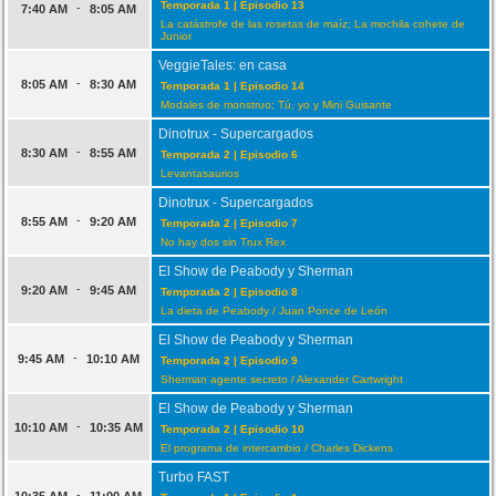
Temporada 1 | Episodio 13
-
7:40 AM
8:05 AM
La catástrofe de las rosetas de maíz; La mochila cohete de
Junior
VeggieTales: en casa
-
8:05 AM
8:30 AM
Temporada 1 | Episodio 14
Modales de monstruo; Tú, yo y Mini Guisante
Dinotrux - Supercargados
-
8:30 AM
8:55 AM
Temporada 2 | Episodio 6
Levantasaurios
Dinotrux - Supercargados
-
8:55 AM
9:20 AM
Temporada 2 | Episodio 7
No hay dos sin Trux Rex
El Show de Peabody y Sherman
-
9:20 AM
9:45 AM
Temporada 2 | Episodio 8
La dieta de Peabody / Juan Ponce de León
El Show de Peabody y Sherman
-
9:45 AM
10:10 AM
Temporada 2 | Episodio 9
Sherman agente secreto / Alexander Cartwright
El Show de Peabody y Sherman
-
10:10 AM
10:35 AM
Temporada 2 | Episodio 10
El programa de intercambio / Charles Dickens
Turbo FAST
-
10:35 AM
11:00 AM