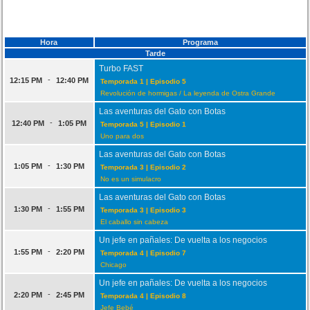
Hora
Programa
Tarde
Turbo FAST
-
12:15 PM
12:40 PM
Temporada 1 | Episodio 5
Revolución de hormigas / La leyenda de Ostra Grande
Las aventuras del Gato con Botas
-
12:40 PM
1:05 PM
Temporada 5 | Episodio 1
Uno para dos
Las aventuras del Gato con Botas
-
1:05 PM
1:30 PM
Temporada 3 | Episodio 2
No es un simulacro
Las aventuras del Gato con Botas
-
1:30 PM
1:55 PM
Temporada 3 | Episodio 3
El caballo sin cabeza
Un jefe en pañales: De vuelta a los negocios
-
1:55 PM
2:20 PM
Temporada 4 | Episodio 7
Chicago
Un jefe en pañales: De vuelta a los negocios
-
2:20 PM
2:45 PM
Temporada 4 | Episodio 8
Jefe Bebé