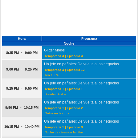
Hora
Programa
Noche
Glitter Model
-
8:35 PM
9:00 PM
Temporada 3 | Episodio 3
Un jefe en pañales: De vuelta a los negocios
-
9:00 PM
9:25 PM
Temporada 4 | Episodio 12
Teo 100%
Un jefe en pañales: De vuelta a los negocios
-
9:25 PM
9:50 PM
Temporada 1 | Episodio 1
Scooter Buskie
Un jefe en pañales: De vuelta a los negocios
-
9:50 PM
10:15 PM
Temporada 1 | Episodio 2
Gatos en la cuna
Un jefe en pañales: De vuelta a los negocios
-
10:15 PM
10:40 PM
Temporada 1 | Episodio 3
Noche de diversión familiar