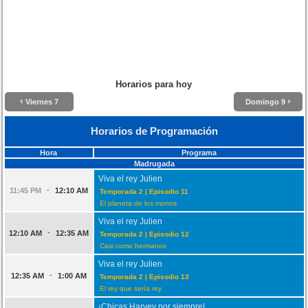
Horarios para hoy
‹
›
Viernes 7
Domingo 9
Horarios de Programación
Hora
Programa
Madrugada
Viva el rey Julien
-
11:45 PM
12:10 AM
Temporada 2 | Episodio 11
El planeta de los monos
Viva el rey Julien
-
12:10 AM
12:35 AM
Temporada 2 | Episodio 12
Casi como hermanos
Viva el rey Julien
-
12:35 AM
1:00 AM
Temporada 2 | Episodio 13
El rey que sería rey
¡Chicas Harvey por siempre!