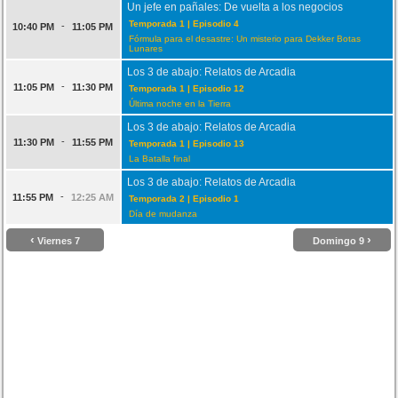
Un jefe en pañales: De vuelta a los negocios
Temporada 1 | Episodio 4
-
10:40 PM
11:05 PM
Fórmula para el desastre: Un misterio para Dekker Botas
Lunares
Los 3 de abajo: Relatos de Arcadia
-
11:05 PM
11:30 PM
Temporada 1 | Episodio 12
Última noche en la Tierra
Los 3 de abajo: Relatos de Arcadia
-
11:30 PM
11:55 PM
Temporada 1 | Episodio 13
La Batalla final
Los 3 de abajo: Relatos de Arcadia
-
11:55 PM
12:25 AM
Temporada 2 | Episodio 1
Día de mudanza
‹
›
Viernes 7
Domingo 9