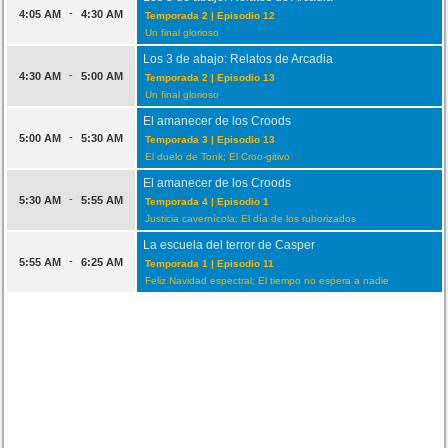
-
4:05 AM
4:30 AM
Temporada 2 | Episodio 12
Un final glorioso
Los 3 de abajo: Relatos de Arcadia
-
4:30 AM
5:00 AM
Temporada 2 | Episodio 13
Un final glorioso
El amanecer de los Croods
-
5:00 AM
5:30 AM
Temporada 3 | Episodio 13
El duelo de Tonk; El Croo-gitivo
El amanecer de los Croods
-
5:30 AM
5:55 AM
Temporada 4 | Episodio 1
Justicia cavernícola; El día de los ruborizados
La escuela del terror de Casper
-
5:55 AM
6:25 AM
Temporada 1 | Episodio 11
Feliz Navidad espectral; El tiempo no espera a nadie