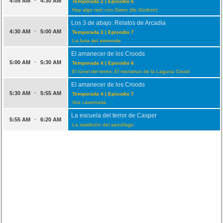
4:05 AM
4:30 AM
Temporada 2 | Episodio 6
Hay algo raro con Gwen (de Gorbon)
Los 3 de abajo: Relatos de Arcadia
-
4:30 AM
5:00 AM
Temporada 2 | Episodio 7
La furia del asteroide
El amanecer de los Croods
-
5:00 AM
5:30 AM
Temporada 4 | Episodio 6
El túnel del terror; El monstruo de la Laguna Crood
El amanecer de los Croods
-
5:30 AM
5:55 AM
Temporada 4 | Episodio 7
Voz cavernaria
La escuela del terror de Casper
-
5:55 AM
6:20 AM
La maldición del sarcófago