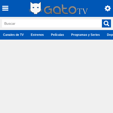
Canales de TV
Estrenos
Películas
Programas y Series
Dep