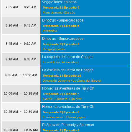
VeggieTales: en casa
-
7:55 AM
8:20 AM
Temporada 2 | Episodio 5
Plant-demonio; Día dúo
Dinotrux - Supercargados
-
8:20 AM
8:45 AM
Temporada 3 | Episodio 5
Piezamóvil
Dinotrux - Supercargados
-
8:45 AM
9:10 AM
Temporada 3 | Episodio 6
Cangrexcavador
La escuela del terror de Casper
-
9:10 AM
9:35 AM
La maldición del sarcófago
La escuela del terror de Casper
-
9:35 AM
10:00 AM
Temporada 1 | Episodio 18
Dimensión Demente / La Doma del Gloutch
Home: las aventuras de Tip y Oh
-
10:00 AM
10:25 AM
Temporada 3 | Episodio 7
¡Gatos! El planeta; Ego-selfi
Home: las aventuras de Tip y Oh
-
10:25 AM
10:50 AM
Temporada 3 | Episodio 8
El nuevo vecino; Chisme jugoso
El Show de Peabody y Sherman
-
10:50 AM
11:15 AM
Temporada 3 | Episodio 4