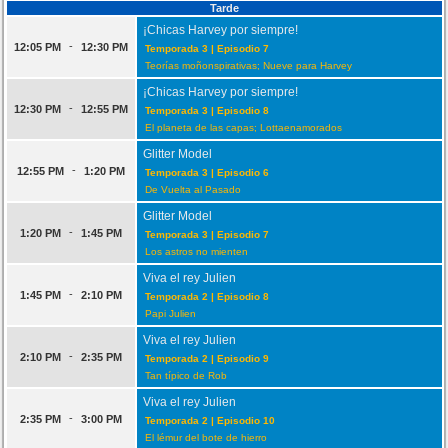
Tarde
¡Chicas Harvey por siempre!
-
12:05 PM
12:30 PM
Temporada 3 | Episodio 7
Teorías moñonspirativas; Nueve para Harvey
¡Chicas Harvey por siempre!
-
12:30 PM
12:55 PM
Temporada 3 | Episodio 8
El planeta de las capas; Lottaenamorados
Glitter Model
-
12:55 PM
1:20 PM
Temporada 3 | Episodio 6
De Vuelta al Pasado
Glitter Model
-
1:20 PM
1:45 PM
Temporada 3 | Episodio 7
Los astros no mienten
Viva el rey Julien
-
1:45 PM
2:10 PM
Temporada 2 | Episodio 8
Papi Julien
Viva el rey Julien
-
2:10 PM
2:35 PM
Temporada 2 | Episodio 9
Tan típico de Rob
Viva el rey Julien
-
2:35 PM
3:00 PM
Temporada 2 | Episodio 10
El lémur del bote de hierro