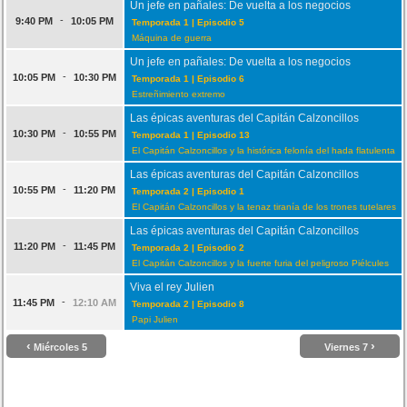
Un jefe en pañales: De vuelta a los negocios
-
9:40 PM
10:05 PM
Temporada 1 | Episodio 5
Máquina de guerra
Un jefe en pañales: De vuelta a los negocios
-
10:05 PM
10:30 PM
Temporada 1 | Episodio 6
Estreñimiento extremo
Las épicas aventuras del Capitán Calzoncillos
-
10:30 PM
10:55 PM
Temporada 1 | Episodio 13
El Capitán Calzoncillos y la histórica felonía del hada flatulenta
Las épicas aventuras del Capitán Calzoncillos
-
10:55 PM
11:20 PM
Temporada 2 | Episodio 1
El Capitán Calzoncillos y la tenaz tiranía de los trones tutelares
Las épicas aventuras del Capitán Calzoncillos
-
11:20 PM
11:45 PM
Temporada 2 | Episodio 2
El Capitán Calzoncillos y la fuerte furia del peligroso Piélcules
Viva el rey Julien
-
11:45 PM
12:10 AM
Temporada 2 | Episodio 8
Papi Julien
‹
›
Miércoles 5
Viernes 7