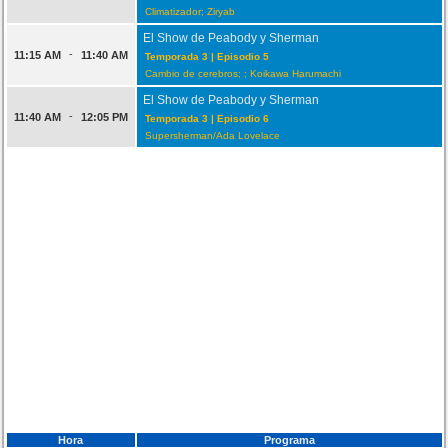
Climatizador; Ziryab
El Show de Peabody y Sherman
-
11:15 AM
11:40 AM
Temporada 3 | Episodio 5
Cambio de cerebros; ; Koikawa Harumachi
El Show de Peabody y Sherman
-
11:40 AM
12:05 PM
Temporada 3 | Episodio 6
Supersherman/Ada Lovelace
Hora
Programa