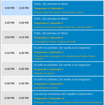
Trolls: ¡No pierdas el ritmo!
-
3:00 PM
3:25 PM
Temporada 2 | Episodio 4
Remoto fuera de control; El desorden natural
Trolls: ¡No pierdas el ritmo!
-
3:25 PM
3:50 PM
Temporada 2 | Episodio 5
El show de terror de Poppy; Peluchito, ¿dónde estás?
Trolls: ¡No pierdas el ritmo!
-
3:50 PM
4:15 PM
Temporada 2 | Episodio 6
Los juegos de fiesta; Cuentos de trolls
Un jefe en pañales: De vuelta a los negocios
Temporada 1 | Episodio 4
-
4:15 PM
4:40 PM
Fórmula para el desastre: Un misterio para Dekker Botas
Lunares
Un jefe en pañales: De vuelta a los negocios
-
4:40 PM
5:05 PM
Temporada 1 | Episodio 5
Máquina de guerra
Un jefe en pañales: De vuelta a los negocios
-
5:05 PM
5:30 PM
Temporada 1 | Episodio 6
Estreñimiento extremo
Las épicas aventuras del Capitán Calzoncillos
-
5:30 PM
5:55 PM
Temporada 1 | Episodio 13
El Capitán Calzoncillos y la histórica felonía del hada flatulenta