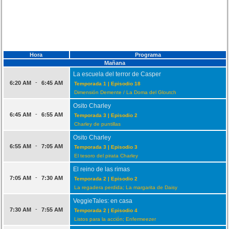
Hora
Programa
Mañana
La escuela del terror de Casper
-
6:20 AM
6:45 AM
Temporada 1 | Episodio 18
Dimensión Demente / La Doma del Gloutch
Osito Charley
-
6:45 AM
6:55 AM
Temporada 3 | Episodio 2
Charley de puntillas
Osito Charley
-
6:55 AM
7:05 AM
Temporada 3 | Episodio 3
El tesoro del pirata Charley
El reino de las rimas
-
7:05 AM
7:30 AM
Temporada 2 | Episodio 2
La regadera perdida; La margarita de Daisy
VeggieTales: en casa
-
7:30 AM
7:55 AM
Temporada 2 | Episodio 4
Listos para la acción; Enfermeezer