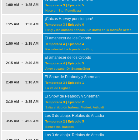
-
1:00 AM
1:25 AM
Temporada 3 | Episodio 5
Nace un Stu; Perrofiesta
¡Chicas Harvey por siempre!
-
1:25 AM
1:50 AM
Temporada 3 | Episodio 6
Ricky y los abrazos pandas; Sin dormir en la mansión aérea
El amanecer de los Croods
-
1:50 AM
2:15 AM
Temporada 4 | Episodio 4
Pie celestial; La leyenda de Grug
El amanecer de los Croods
-
2:15 AM
2:40 AM
Temporada 4 | Episodio 5
Amor gusano; Dr. StrangeGrug
El Show de Peabody y Sherman
-
2:40 AM
3:10 AM
Temporada 3 | Episodio 1
La ira de Hughes
El Show de Peabody y Sherman
-
3:10 AM
3:35 AM
Temporada 3 | Episodio 2
Salta el tiburón ballena; Frederic Artholdi
Los 3 de abajo: Relatos de Arcadia
-
3:35 AM
4:05 AM
Temporada 2 | Episodio 5
Bienes mal habidos
Los 3 de abajo: Relatos de Arcadia
-