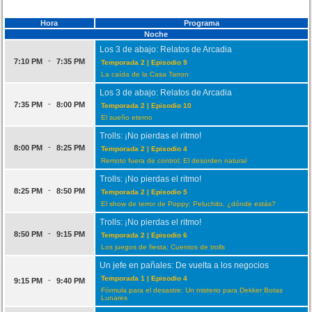
Hora
Programa
Noche
Los 3 de abajo: Relatos de Arcadia
-
7:10 PM
7:35 PM
Temporada 2 | Episodio 9
La caída de la Casa Tarron
Los 3 de abajo: Relatos de Arcadia
-
7:35 PM
8:00 PM
Temporada 2 | Episodio 10
El sueño eterno
Trolls: ¡No pierdas el ritmo!
-
8:00 PM
8:25 PM
Temporada 2 | Episodio 4
Remoto fuera de control; El desorden natural
Trolls: ¡No pierdas el ritmo!
-
8:25 PM
8:50 PM
Temporada 2 | Episodio 5
El show de terror de Poppy; Peluchito, ¿dónde estás?
Trolls: ¡No pierdas el ritmo!
-
8:50 PM
9:15 PM
Temporada 2 | Episodio 6
Los juegos de fiesta; Cuentos de trolls
Un jefe en pañales: De vuelta a los negocios
Temporada 1 | Episodio 4
-
9:15 PM
9:40 PM
Fórmula para el desastre: Un misterio para Dekker Botas
Lunares