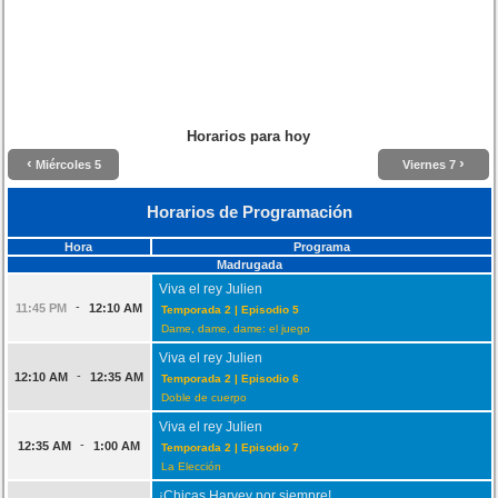
Horarios para hoy
‹
›
Miércoles 5
Viernes 7
Horarios de Programación
Hora
Programa
Madrugada
Viva el rey Julien
-
11:45 PM
12:10 AM
Temporada 2 | Episodio 5
Dame, dame, dame: el juego
Viva el rey Julien
-
12:10 AM
12:35 AM
Temporada 2 | Episodio 6
Doble de cuerpo
Viva el rey Julien
-
12:35 AM
1:00 AM
Temporada 2 | Episodio 7
La Elección
¡Chicas Harvey por siempre!