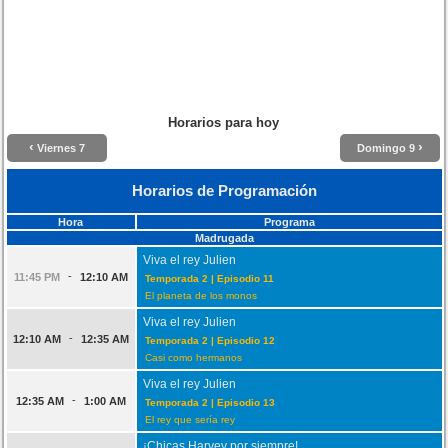
Horarios para hoy
‹
›
Viernes 7
Domingo 9
Horarios de Programación
Hora
Programa
Madrugada
Viva el rey Julien
-
11:45 PM
12:10 AM
Temporada 2 | Episodio 11
El planeta de los monos
Viva el rey Julien
-
12:10 AM
12:35 AM
Temporada 2 | Episodio 12
Casi como hermanos
Viva el rey Julien
-
12:35 AM
1:00 AM
Temporada 2 | Episodio 13
El rey que sería rey
¡Chicas Harvey por siempre!