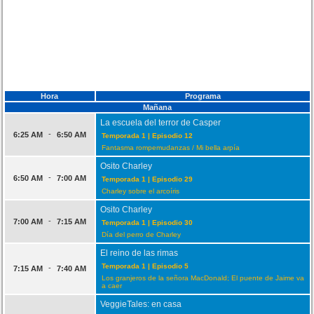
Hora
Programa
Mañana
La escuela del terror de Casper
-
6:25 AM
6:50 AM
Temporada 1 | Episodio 12
Fantasma rompemudanzas / Mi bella arpía
Osito Charley
-
6:50 AM
7:00 AM
Temporada 1 | Episodio 29
Charley sobre el arcoíris
Osito Charley
-
7:00 AM
7:15 AM
Temporada 1 | Episodio 30
Día del perro de Charley
El reino de las rimas
Temporada 1 | Episodio 5
-
7:15 AM
7:40 AM
Los granjeros de la señora MacDonald; El puente de Jaime va
a caer
VeggieTales: en casa