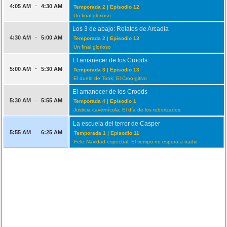
-
4:05 AM
4:30 AM
Temporada 2 | Episodio 12
Un final glorioso
Los 3 de abajo: Relatos de Arcadia
-
4:30 AM
5:00 AM
Temporada 2 | Episodio 13
Un final glorioso
El amanecer de los Croods
-
5:00 AM
5:30 AM
Temporada 3 | Episodio 13
El duelo de Tonk; El Croo-gitivo
El amanecer de los Croods
-
5:30 AM
5:55 AM
Temporada 4 | Episodio 1
Justicia cavernícola; El día de los ruborizados
La escuela del terror de Casper
-
5:55 AM
6:25 AM
Temporada 1 | Episodio 11
Feliz Navidad espectral; El tiempo no espera a nadie