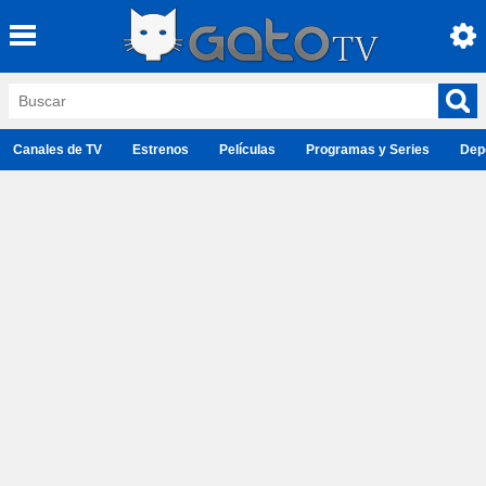
Canales de TV
Estrenos
Películas
Programas y Series
Dep