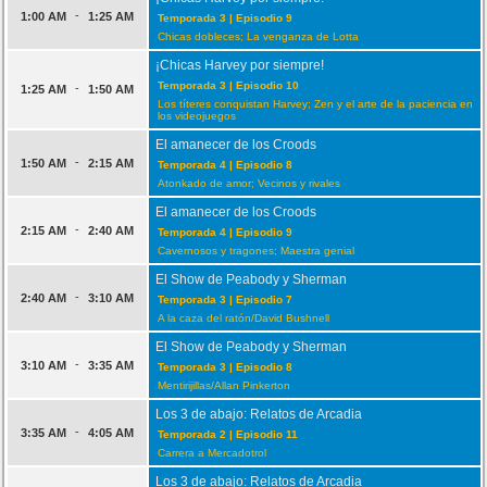
-
1:00 AM
1:25 AM
Temporada 3 | Episodio 9
Chicas dobleces; La venganza de Lotta
¡Chicas Harvey por siempre!
Temporada 3 | Episodio 10
-
1:25 AM
1:50 AM
Los títeres conquistan Harvey; Zen y el arte de la paciencia en
los videojuegos
El amanecer de los Croods
-
1:50 AM
2:15 AM
Temporada 4 | Episodio 8
Atonkado de amor; Vecinos y rivales
El amanecer de los Croods
-
2:15 AM
2:40 AM
Temporada 4 | Episodio 9
Cavernosos y tragones; Maestra genial
El Show de Peabody y Sherman
-
2:40 AM
3:10 AM
Temporada 3 | Episodio 7
A la caza del ratón/David Bushnell
El Show de Peabody y Sherman
-
3:10 AM
3:35 AM
Temporada 3 | Episodio 8
Mentirijillas/Allan Pinkerton
Los 3 de abajo: Relatos de Arcadia
-
3:35 AM
4:05 AM
Temporada 2 | Episodio 11
Carrera a Mercadotrol
Los 3 de abajo: Relatos de Arcadia