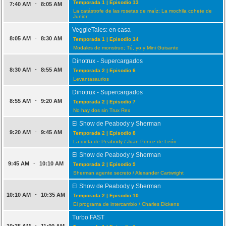
Temporada 1 | Episodio 13
-
7:40 AM
8:05 AM
La catástrofe de las rosetas de maíz; La mochila cohete de
Junior
VeggieTales: en casa
-
8:05 AM
8:30 AM
Temporada 1 | Episodio 14
Modales de monstruo; Tú, yo y Mini Guisante
Dinotrux - Supercargados
-
8:30 AM
8:55 AM
Temporada 2 | Episodio 6
Levantasaurios
Dinotrux - Supercargados
-
8:55 AM
9:20 AM
Temporada 2 | Episodio 7
No hay dos sin Trux Rex
El Show de Peabody y Sherman
-
9:20 AM
9:45 AM
Temporada 2 | Episodio 8
La dieta de Peabody / Juan Ponce de León
El Show de Peabody y Sherman
-
9:45 AM
10:10 AM
Temporada 2 | Episodio 9
Sherman agente secreto / Alexander Cartwright
El Show de Peabody y Sherman
-
10:10 AM
10:35 AM
Temporada 2 | Episodio 10
El programa de intercambio / Charles Dickens
Turbo FAST
-
10:35 AM
11:00 AM