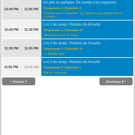
Un jefe en pañales: De vuelta a los negocios
Temporada 1 | Episodio 4
-
10:40 PM
11:05 PM
Fórmula para el desastre: Un misterio para Dekker Botas
Lunares
Los 3 de abajo: Relatos de Arcadia
-
11:05 PM
11:30 PM
Temporada 1 | Episodio 12
Última noche en la Tierra
Los 3 de abajo: Relatos de Arcadia
-
11:30 PM
11:55 PM
Temporada 1 | Episodio 13
La Batalla final
Los 3 de abajo: Relatos de Arcadia
-
11:55 PM
12:25 AM
Temporada 2 | Episodio 1
Día de mudanza
‹
›
Viernes 7
Domingo 9