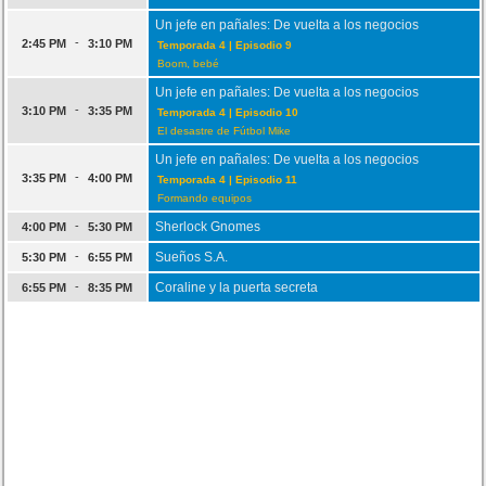
Un jefe en pañales: De vuelta a los negocios
-
2:45 PM
3:10 PM
Temporada 4 | Episodio 9
Boom, bebé
Un jefe en pañales: De vuelta a los negocios
-
3:10 PM
3:35 PM
Temporada 4 | Episodio 10
El desastre de Fútbol Mike
Un jefe en pañales: De vuelta a los negocios
-
3:35 PM
4:00 PM
Temporada 4 | Episodio 11
Formando equipos
-
Sherlock Gnomes
4:00 PM
5:30 PM
-
Sueños S.A.
5:30 PM
6:55 PM
-
Coraline y la puerta secreta
6:55 PM
8:35 PM