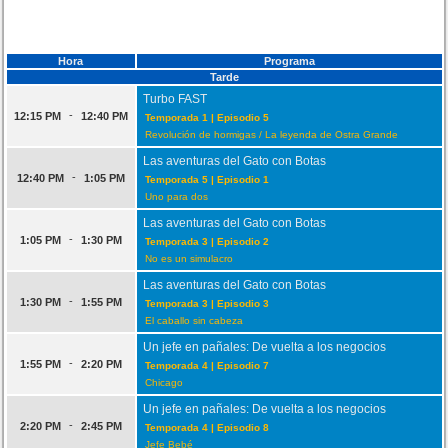
Hora
Programa
Tarde
Turbo FAST
-
12:15 PM
12:40 PM
Temporada 1 | Episodio 5
Revolución de hormigas / La leyenda de Ostra Grande
Las aventuras del Gato con Botas
-
12:40 PM
1:05 PM
Temporada 5 | Episodio 1
Uno para dos
Las aventuras del Gato con Botas
-
1:05 PM
1:30 PM
Temporada 3 | Episodio 2
No es un simulacro
Las aventuras del Gato con Botas
-
1:30 PM
1:55 PM
Temporada 3 | Episodio 3
El caballo sin cabeza
Un jefe en pañales: De vuelta a los negocios
-
1:55 PM
2:20 PM
Temporada 4 | Episodio 7
Chicago
Un jefe en pañales: De vuelta a los negocios
-
2:20 PM
2:45 PM
Temporada 4 | Episodio 8
Jefe Bebé