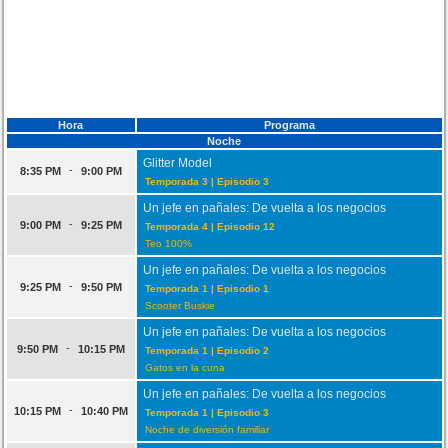
Hora
Programa
Noche
Glitter Model
-
8:35 PM
9:00 PM
Temporada 3 | Episodio 3
Un jefe en pañales: De vuelta a los negocios
-
9:00 PM
9:25 PM
Temporada 4 | Episodio 12
Teo 100%
Un jefe en pañales: De vuelta a los negocios
-
9:25 PM
9:50 PM
Temporada 1 | Episodio 1
Scooter Buskie
Un jefe en pañales: De vuelta a los negocios
-
9:50 PM
10:15 PM
Temporada 1 | Episodio 2
Gatos en la cuna
Un jefe en pañales: De vuelta a los negocios
-
10:15 PM
10:40 PM
Temporada 1 | Episodio 3
Noche de diversión familiar