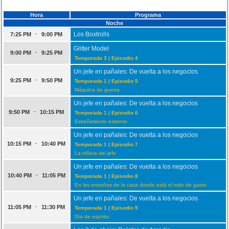
Hora
Programa
Noche
-
Los Boxtrolls
7:25 PM
9:00 PM
Glitter Model
-
9:00 PM
9:25 PM
Temporada 3 | Episodio 4
Un jefe en pañales: De vuelta a los negocios
-
9:25 PM
9:50 PM
Temporada 1 | Episodio 5
Máquina de guerra
Un jefe en pañales: De vuelta a los negocios
-
9:50 PM
10:15 PM
Temporada 1 | Episodio 6
Estreñimiento extremo
Un jefe en pañales: De vuelta a los negocios
-
10:15 PM
10:40 PM
Temporada 1 | Episodio 7
La niñera del jefe
Un jefe en pañales: De vuelta a los negocios
-
10:40 PM
11:05 PM
Temporada 1 | Episodio 8
En las entrañas de la casa donde está el nido de gatos
Un jefe en pañales: De vuelta a los negocios
-
11:05 PM
11:30 PM
Temporada 1 | Episodio 9
Día de espíritu