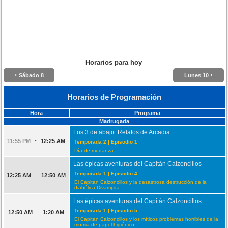
Horarios para hoy
‹
›
Sábado 8
Lunes 10
Horarios de Programación
Hora
Programa
Madrugada
Los 3 de abajo: Relatos de Arcadia
-
11:55 PM
12:25 AM
Temporada 2 | Episodio 1
Día de mudanza
Las épicas aventuras del Capitán Calzoncillos
Temporada 1 | Episodio 4
-
12:25 AM
12:50 AM
El Capitán Calzoncillos y la desastrosa destrucción de la
diabólica Divampira
Las épicas aventuras del Capitán Calzoncillos
Temporada 1 | Episodio 5
-
12:50 AM
1:20 AM
El Capitán Calzoncillos y los míticos problemas horribles de la
momia de papel higiénico