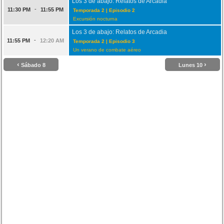
Los 3 de abajo: Relatos de Arcadia
-
11:30 PM
11:55 PM
Temporada 2 | Episodio 2
Excursión nocturna
Los 3 de abajo: Relatos de Arcadia
-
11:55 PM
12:20 AM
Temporada 2 | Episodio 3
Un verano de combate aéreo
‹
›
Sábado 8
Lunes 10