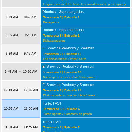
La gran carrera del helado; La encantadora de peces guppy
Dinotrux - Supercargados
-
8:30 AM
8:55 AM
Temporada 3 | Episodio 1
Renegados
Dinotrux - Supercargados
-
8:55 AM
9:20 AM
Temporada 3 | Episodio 2
Dichatarrodones
El Show de Peabody y Sherman
-
9:20 AM
9:45 AM
Temporada 2 | Episodio 11
Los chicos rudos; George Crum
El Show de Peabody y Sherman
-
9:45 AM
10:10 AM
Temporada 2 | Episodio 12
Sabía que eso sucedería / Sacajawea
El Show de Peabody y Sherman
-
10:10 AM
10:35 AM
Temporada 2 | Episodio 13
El show perfecto otra vez / Aristófanes
Turbo FAST
-
10:35 AM
11:00 AM
Temporada 1 | Episodio 6
Turbo apesta / Caracoles en prisión
Turbo FAST
-
11:00 AM
11:25 AM
Temporada 1 | Episodio 7