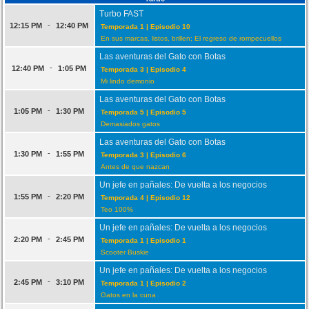
Turbo FAST
-
12:15 PM
12:40 PM
Temporada 1 | Episodio 10
En sus marcas, listos, brillen; El regreso de rompecuellos
Las aventuras del Gato con Botas
-
12:40 PM
1:05 PM
Temporada 3 | Episodio 4
Mi lindo demonio
Las aventuras del Gato con Botas
-
1:05 PM
1:30 PM
Temporada 5 | Episodio 5
Demasiados gatos
Las aventuras del Gato con Botas
-
1:30 PM
1:55 PM
Temporada 3 | Episodio 6
Antes de que nazcan
Un jefe en pañales: De vuelta a los negocios
-
1:55 PM
2:20 PM
Temporada 4 | Episodio 12
Teo 100%
Un jefe en pañales: De vuelta a los negocios
-
2:20 PM
2:45 PM
Temporada 1 | Episodio 1
Scooter Buskie
Un jefe en pañales: De vuelta a los negocios
-
2:45 PM
3:10 PM
Temporada 1 | Episodio 2
Gatos en la cuna