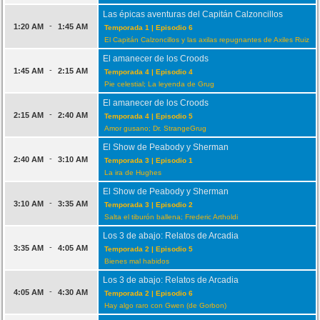
Las épicas aventuras del Capitán Calzoncillos
-
1:20 AM
1:45 AM
Temporada 1 | Episodio 6
El Capitán Calzoncillos y las axilas repugnantes de Axiles Ruiz
El amanecer de los Croods
-
1:45 AM
2:15 AM
Temporada 4 | Episodio 4
Pie celestial; La leyenda de Grug
El amanecer de los Croods
-
2:15 AM
2:40 AM
Temporada 4 | Episodio 5
Amor gusano; Dr. StrangeGrug
El Show de Peabody y Sherman
-
2:40 AM
3:10 AM
Temporada 3 | Episodio 1
La ira de Hughes
El Show de Peabody y Sherman
-
3:10 AM
3:35 AM
Temporada 3 | Episodio 2
Salta el tiburón ballena; Frederic Artholdi
Los 3 de abajo: Relatos de Arcadia
-
3:35 AM
4:05 AM
Temporada 2 | Episodio 5
Bienes mal habidos
Los 3 de abajo: Relatos de Arcadia
-
4:05 AM
4:30 AM
Temporada 2 | Episodio 6
Hay algo raro con Gwen (de Gorbon)