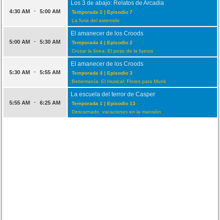
Los 3 de abajo: Relatos de Arcadia
-
4:30 AM
5:00 AM
Temporada 2 | Episodio 7
La furia del asteroide
El amanecer de los Croods
-
5:00 AM
5:30 AM
Temporada 4 | Episodio 2
Cruzar la línea; El peso de la fuerza
El amanecer de los Croods
-
5:30 AM
5:55 AM
Temporada 4 | Episodio 3
Bebemanía: El musical; Flores para Munk
La escuela del terror de Casper
-
5:55 AM
6:25 AM
Temporada 1 | Episodio 13
Descarnado: vacaciones en la mansión