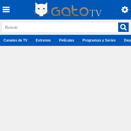
Canales de TV
Estrenos
Películas
Programas y Series
Dep