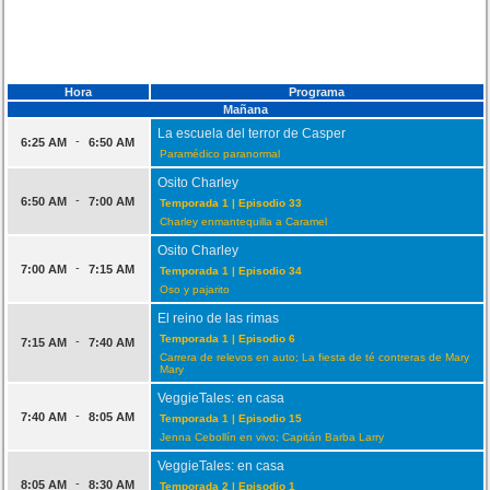
Hora
Programa
Mañana
La escuela del terror de Casper
-
6:25 AM
6:50 AM
Paramédico paranormal
Osito Charley
-
6:50 AM
7:00 AM
Temporada 1 | Episodio 33
Charley enmantequilla a Caramel
Osito Charley
-
7:00 AM
7:15 AM
Temporada 1 | Episodio 34
Oso y pajarito
El reino de las rimas
Temporada 1 | Episodio 6
-
7:15 AM
7:40 AM
Carrera de relevos en auto; La fiesta de té contreras de Mary
Mary
VeggieTales: en casa
-
7:40 AM
8:05 AM
Temporada 1 | Episodio 15
Jenna Cebollín en vivo; Capitán Barba Larry
VeggieTales: en casa
-
8:05 AM
8:30 AM
Temporada 2 | Episodio 1