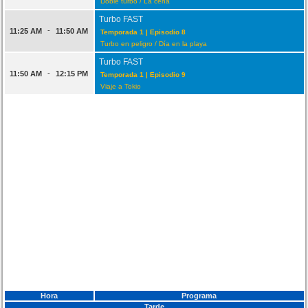
Doble turbo / La cena
Turbo FAST
-
11:25 AM
11:50 AM
Temporada 1 | Episodio 8
Turbo en peligro / Día en la playa
Turbo FAST
-
11:50 AM
12:15 PM
Temporada 1 | Episodio 9
Viaje a Tokio
Hora
Programa
Tarde