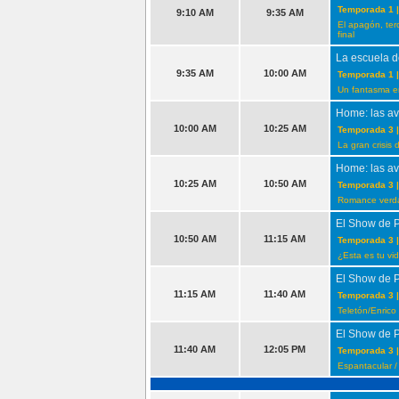
Temporada 1 |
9:10 AM
9:35 AM
El apagón, terc
final
La escuela d
9:35 AM
10:00 AM
Temporada 1 |
Un fantasma en
Home: las av
10:00 AM
10:25 AM
Temporada 3 |
La gran crisis
Home: las av
10:25 AM
10:50 AM
Temporada 3 |
Romance verda
El Show de 
10:50 AM
11:15 AM
Temporada 3 |
¿Esta es tu vi
El Show de 
11:15 AM
11:40 AM
Temporada 3 |
Teletón/Enrico
El Show de 
11:40 AM
12:05 PM
Temporada 3 |
Espantacular /