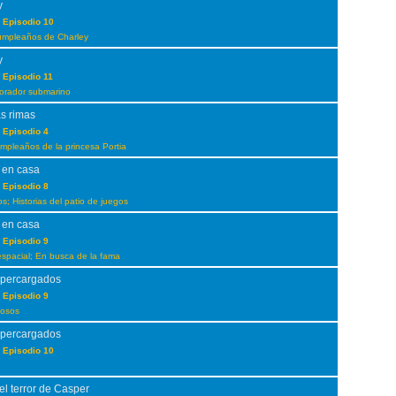
y
 Episodio 10
umpleaños de Charley
y
 Episodio 11
lorador submarino
as rimas
 Episodio 4
umpleaños de la princesa Portia
 en casa
 Episodio 8
; Historias del patio de juegos
 en casa
 Episodio 9
pacial; En busca de la fama
upercargados
 Episodio 9
iosos
upercargados
 Episodio 10
el terror de Casper