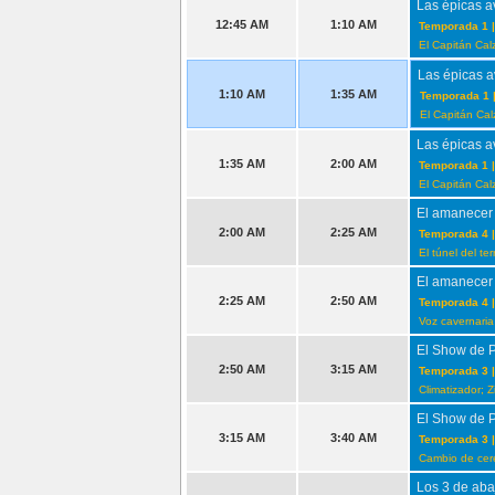
Las épicas a
12:45 AM
1:10 AM
Temporada 1 |
El Capitán Calz
Las épicas a
1:10 AM
1:35 AM
Temporada 1 |
El Capitán Calz
Las épicas a
1:35 AM
2:00 AM
Temporada 1 |
El Capitán Calz
El amanecer
2:00 AM
2:25 AM
Temporada 4 |
El túnel del t
El amanecer
2:25 AM
2:50 AM
Temporada 4 |
Voz cavernaria
El Show de 
2:50 AM
3:15 AM
Temporada 3 |
Climatizador; Z
El Show de 
3:15 AM
3:40 AM
Temporada 3 |
Cambio de cer
Los 3 de aba