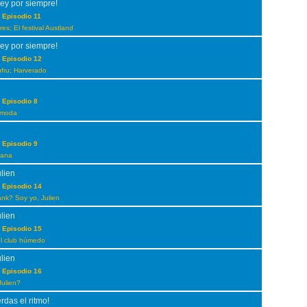
ey por siempre!
 Episodio 11
es; El festival Austland
ey por siempre!
 Episodio 12
ufru; Harverado
 Episodio 8
 moda
 Episodio 9
ñana
ulien
 Episodio 14
ank? Soy yo, Julien
ulien
 Episodio 15
el club húmedo
ulien
 Episodio 16
Julien?
erdas el ritmo!