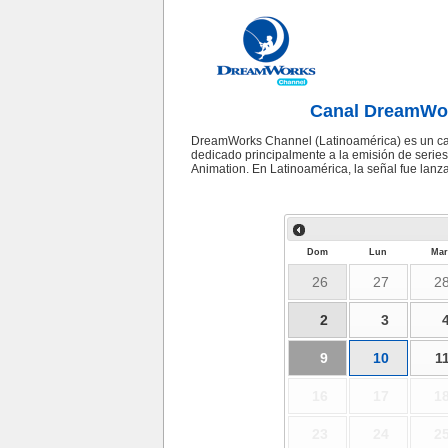
Canal DreamWor
DreamWorks Channel (Latinoamérica) es un can
dedicado principalmente a la emisión de serie
Animation. En Latinoamérica, la señal fue lanza
Dom
Lun
Mar
26
27
2
2
3
9
10
1
16
17
1
23
24
2