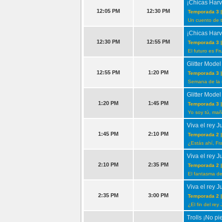
¡Chicas Harv
12:05 PM
12:30 PM
Temporada 3 |
Un cuento de tr
¡Chicas Harv
12:30 PM
12:55 PM
Temporada 3 |
El futuro es Fr
Glitter Model
12:55 PM
1:20 PM
Temporada 3 |
Semana de la
Glitter Model
1:20 PM
1:45 PM
Temporada 3 |
Yo soy tú, ma
Viva el rey J
1:45 PM
2:10 PM
Temporada 2 |
¿Estás ahí, Fr
Viva el rey J
2:10 PM
2:35 PM
Temporada 2 |
El fantasma d
Viva el rey J
2:35 PM
3:00 PM
Temporada 2 |
¿El fin del rey 
Trolls ¡No pi