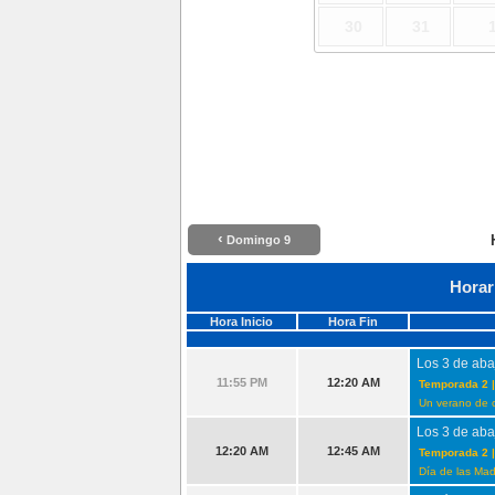
30
31
‹
Domingo 9
Horar
Hora Inicio
Hora Fin
Los 3 de aba
11:55 PM
12:20 AM
Temporada 2 |
Un verano de 
Los 3 de aba
12:20 AM
12:45 AM
Temporada 2 |
Día de las Ma