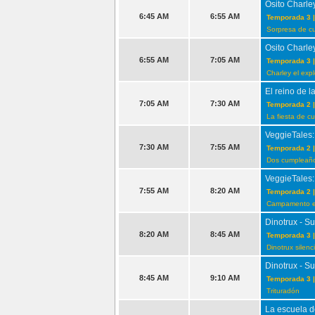
Osito Charle
6:45 AM
6:55 AM
Temporada 3 |
Sorpresa de c
Osito Charle
6:55 AM
7:05 AM
Temporada 3 |
Charley el exp
El reino de l
7:05 AM
7:30 AM
Temporada 2 |
La fiesta de c
VeggieTales:
7:30 AM
7:55 AM
Temporada 2 |
Dos cumpleaños
VeggieTales:
7:55 AM
8:20 AM
Temporada 2 |
Campamento es
Dinotrux - S
8:20 AM
8:45 AM
Temporada 3 |
Dinotrux silenc
Dinotrux - S
8:45 AM
9:10 AM
Temporada 3 |
Trituradón
La escuela d