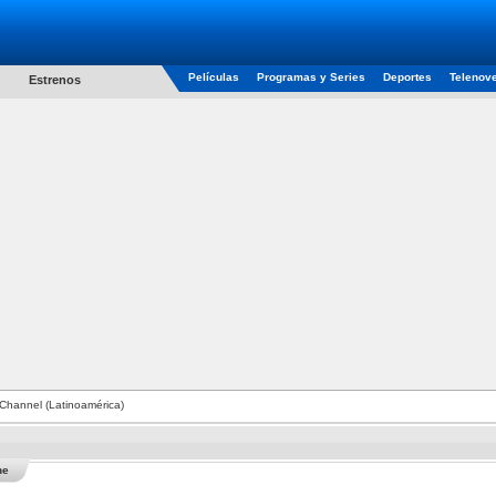
Películas
Programas y Series
Deportes
Telenov
Estrenos
hannel (Latinoamérica)
he