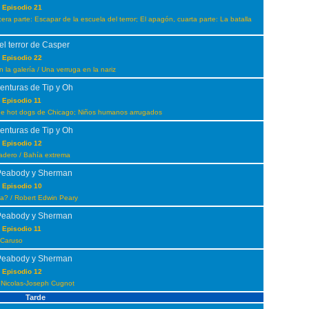
 Episodio 21
era parte: Escapar de la escuela del terror; El apagón, cuarta parte: La batalla
el terror de Casper
 Episodio 22
 la galería / Una verruga en la nariz
enturas de Tip y Oh
 Episodio 11
 de hot dogs de Chicago; Niños humanos arrugados
enturas de Tip y Oh
 Episodio 12
dero / Bahía extrema
Peabody y Sherman
 Episodio 10
da? / Robert Edwin Peary
Peabody y Sherman
 Episodio 11
 Caruso
Peabody y Sherman
 Episodio 12
 Nicolas-Joseph Cugnot
Tarde