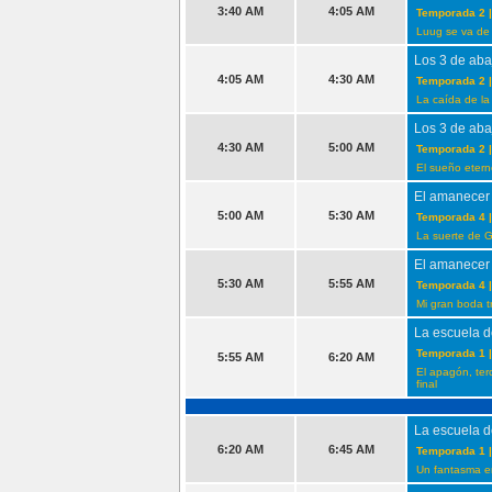
3:40 AM
4:05 AM
Temporada 2 |
Luug se va de
Los 3 de aba
4:05 AM
4:30 AM
Temporada 2 |
La caída de la
Los 3 de aba
4:30 AM
5:00 AM
Temporada 2 |
El sueño eter
El amanecer
5:00 AM
5:30 AM
Temporada 4 |
La suerte de G
El amanecer
5:30 AM
5:55 AM
Temporada 4 |
Mi gran boda t
La escuela d
Temporada 1 |
5:55 AM
6:20 AM
El apagón, terc
final
La escuela d
6:20 AM
6:45 AM
Temporada 1 |
Un fantasma en