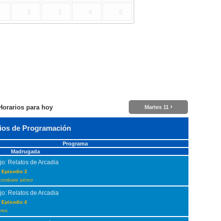
1
2
3
4
5
›
Horarios para hoy
Martes 11
ios de Programación
Programa
Madrugada
jo: Relatos de Arcadia
 Episodio 3
combate aéreo
jo: Relatos de Arcadia
 Episodio 4
dres