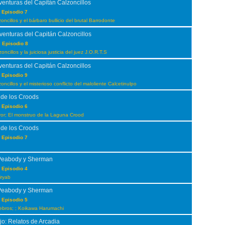
venturas del Capitán Calzoncillos
 Episodio 7
oncillos y el bárbaro bullicio del brutal Barrodonte
venturas del Capitán Calzoncillos
 Episodio 8
oncillos y la juiciosa justicia del juez J.O.R.T.S
venturas del Capitán Calzoncillos
 Episodio 9
oncillos y el misterioso conflicto del maloliente Calcetinulpo
 de los Croods
 Episodio 6
error; El monstruo de la Laguna Crood
 de los Croods
 Episodio 7
Peabody y Sherman
 Episodio 4
iryab
Peabody y Sherman
 Episodio 5
ebros; ; Koikawa Harumachi
jo: Relatos de Arcadia