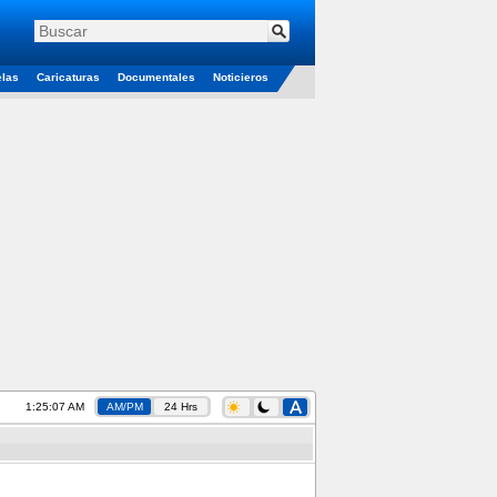
elas
Caricaturas
Documentales
Noticieros
1:25:08 AM
AM/PM
24 Hrs