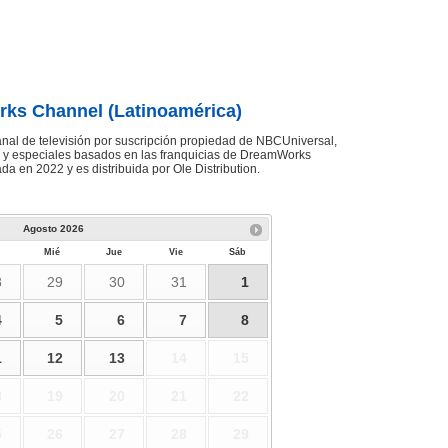
ks Channel (Latinoamérica)
al de televisión por suscripción propiedad de NBCUniversal,
s y especiales basados en las franquicias de DreamWorks
da en 2022 y es distribuida por Ole Distribution.
Agosto
2026
Mié
Jue
Vie
Sáb
8
29
30
31
1
4
5
6
7
8
1
12
13
14
15
8
19
20
21
22
5
26
27
28
29