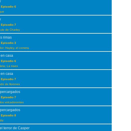
y
 Episodio 6
que
y
 Episodio 7
ule de Charley
as rimas
 Episodio 3
or; Hayley, el cometa
 en casa
 Episodio 6
leta; La traes
 en casa
 Episodio 7
ndo de llorones
upercargados
 Episodio 7
los volcadorontes
upercargados
 Episodio 8
diz
el terror de Casper