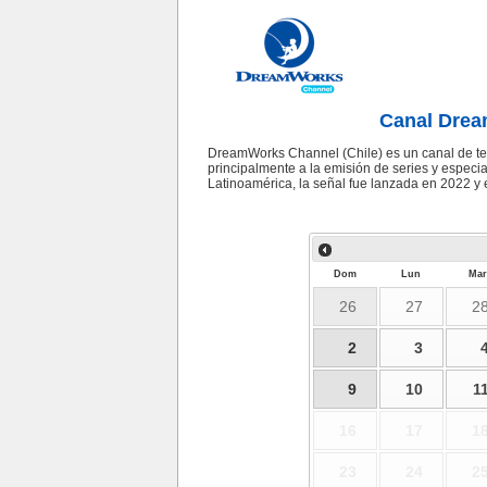
Canal Drea
DreamWorks Channel (Chile) es un canal de te
principalmente a la emisión de series y espec
Latinoamérica, la señal fue lanzada en 2022 y es
Dom
Lun
Mar
26
27
2
2
3
9
10
1
16
17
1
23
24
2