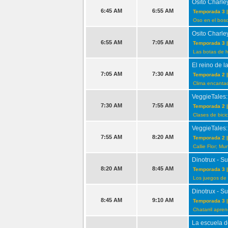
Osito Charle
6:45 AM
6:55 AM
Temporada 3 |
Oso en el bos
Osito Charle
6:55 AM
7:05 AM
Temporada 3 |
Las botas de h
El reino de l
7:05 AM
7:30 AM
Temporada 2 |
Clima encantad
VeggieTales:
7:30 AM
7:55 AM
Temporada 2 |
Clases de bicic
VeggieTales:
7:55 AM
8:20 AM
Temporada 2 |
Callie Flor; Mu
Dinotrux - S
8:20 AM
8:45 AM
Temporada 3 |
Los juegos de 
Dinotrux - S
8:45 AM
9:10 AM
Temporada 3 |
Chatarril apren
La escuela d