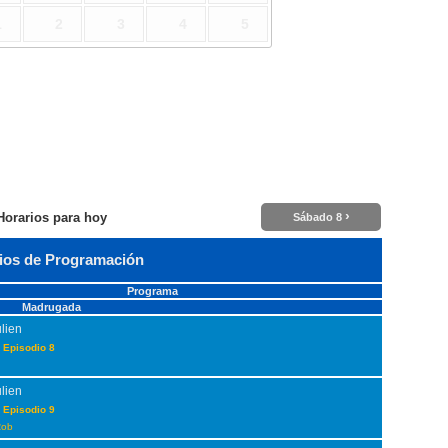
1
2
3
4
5
›
Horarios para hoy
Sábado 8
ios de Programación
Programa
Madrugada
ulien
 Episodio 8
ulien
 Episodio 9
Rob