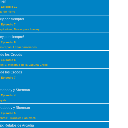
ulien
 Episodio 10
te de hierro
ey por siempre!
 Episodio 7
pirativas; Nueve para Harvey
ey por siempre!
 Episodio 8
las capas; Lottaenamorados
 de los Croods
 Episodio 6
error; El monstruo de la Laguna Crood
 de los Croods
 Episodio 7
Peabody y Sherman
 Episodio 4
iryab
Peabody y Sherman
 Episodio 5
ebros; ; Koikawa Harumachi
jo: Relatos de Arcadia