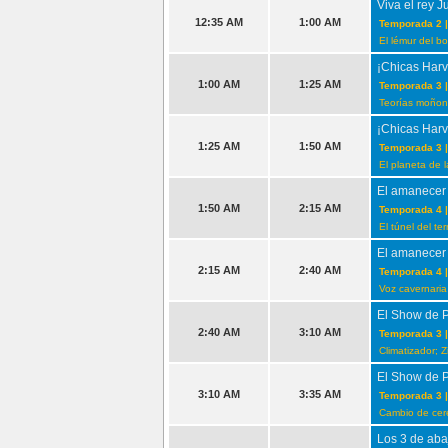
Viva el rey J
12:35 AM
1:00 AM
Temporada 2 |
El lémur del bo
¡Chicas Harv
1:00 AM
1:25 AM
Temporada 3 |
Teorías moñons
¡Chicas Harv
1:25 AM
1:50 AM
Temporada 3 |
El planeta de 
El amanecer
1:50 AM
2:15 AM
Temporada 4 |
El túnel del t
El amanecer
2:15 AM
2:40 AM
Temporada 4 |
Voz cavernaria
El Show de 
2:40 AM
3:10 AM
Temporada 3 |
Climatizador; Z
El Show de 
3:10 AM
3:35 AM
Temporada 3 |
Cambio de cer
Los 3 de aba