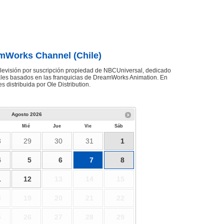
mWorks Channel (Chile)
levisión por suscripción propiedad de NBCUniversal, dedicado
iales basados en las franquicias de DreamWorks Animation. En
 distribuida por Ole Distribution.
Agosto
2026
Mié
Jue
Vie
Sáb
8
29
30
31
1
4
5
6
7
8
1
12
13
14
15
8
19
20
21
22
5
26
27
28
29