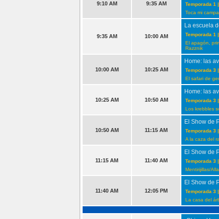
9:10 AM
9:35 AM
Temporada 1 |
Toca mi campana
La escuela d
Temporada 1 |
9:35 AM
10:00 AM
El apagón, pr
Razznik
Home: las av
10:00 AM
10:25 AM
Temporada 3 |
El safari de g
Home: las av
10:25 AM
10:50 AM
Temporada 3 |
Los krebbles so
El Show de 
10:50 AM
11:15 AM
Temporada 3 |
A la caza del 
El Show de 
11:15 AM
11:40 AM
Temporada 3 |
Mentirijillas/Al
El Show de 
11:40 AM
12:05 PM
Temporada 3 |
La casa del ár