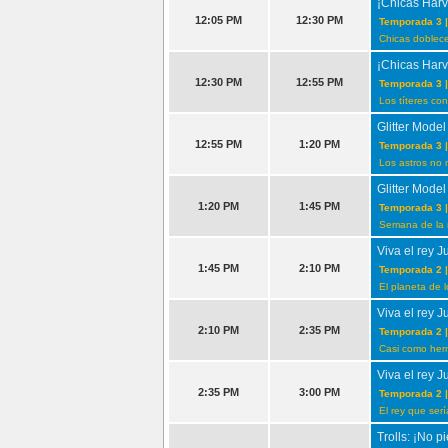
¡Chicas Harv
12:05 PM
12:30 PM
Temporada 3 |
Chicas doblec
¡Chicas Harv
12:30 PM
12:55 PM
Temporada 3 |
Los títeres co
Glitter Model
12:55 PM
1:20 PM
Temporada 3 |
Los astros no 
Glitter Model
1:20 PM
1:45 PM
Temporada 3 |
Semana de la
Viva el rey J
1:45 PM
2:10 PM
Temporada 2 |
El planeta de 
Viva el rey J
2:10 PM
2:35 PM
Temporada 2 |
Casi como he
Viva el rey J
2:35 PM
3:00 PM
Temporada 2 |
El rey que serí
Trolls: ¡No pi