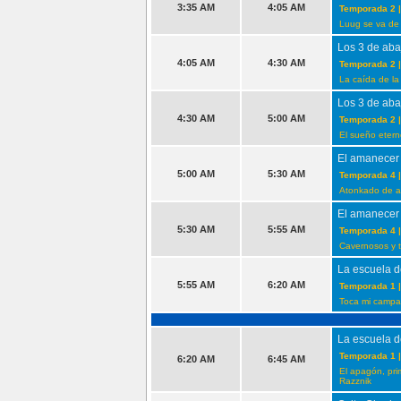
3:35 AM
4:05 AM
Temporada 2 |
Luug se va de
Los 3 de aba
4:05 AM
4:30 AM
Temporada 2 |
La caída de la
Los 3 de aba
4:30 AM
5:00 AM
Temporada 2 |
El sueño eter
El amanecer
5:00 AM
5:30 AM
Temporada 4 |
Atonkado de am
El amanecer
5:30 AM
5:55 AM
Temporada 4 |
Cavernosos y t
La escuela d
5:55 AM
6:20 AM
Temporada 1 |
Toca mi campana
La escuela d
Temporada 1 |
6:20 AM
6:45 AM
El apagón, pr
Razznik