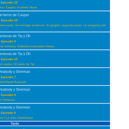
 Episodio 19
 / Casper, el primer oficial
el terror de Casper
 Episodio 20
imera parte: Un enemigo poderoso; El apagón, segunda parte: La venganza del
enturas de Tip y Oh
 Episodio 9
ente humana; Soldados espaciales felices
enturas de Tip y Oh
 Episodio 10
n reales / El diario de Tip
Peabody y Sherman
 Episodio 7
ratón/David Bushnell
Peabody y Sherman
 Episodio 8
lan Pinkerton
Peabody y Sherman
 Episodio 9
bol / La reina Hatshepsut
Tarde