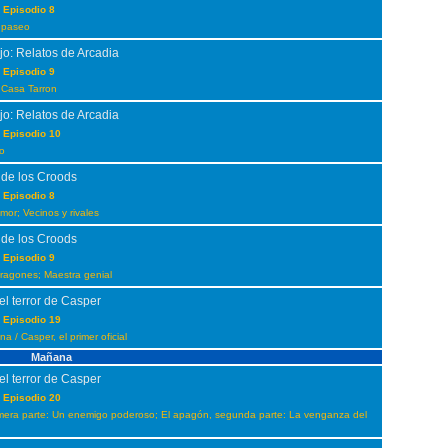
 Episodio 8
 paseo
jo: Relatos de Arcadia
 Episodio 9
 Casa Tarron
jo: Relatos de Arcadia
 Episodio 10
no
 de los Croods
 Episodio 8
or; Vecinos y rivales
 de los Croods
 Episodio 9
ragones; Maestra genial
el terror de Casper
 Episodio 19
 / Casper, el primer oficial
Mañana
el terror de Casper
 Episodio 20
imera parte: Un enemigo poderoso; El apagón, segunda parte: La venganza del