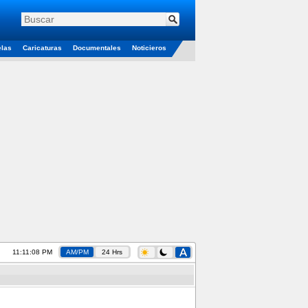
elas
Caricaturas
Documentales
Noticieros
11:11:09 PM
AM/PM
24 Hrs