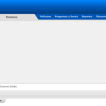
Películas
Programas y Series
Deportes
Telenov
Estrenos
hannel (Chile)
he