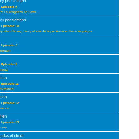
ey por siempre!
 Episodio 9
es; La venganza de Lotta
ey por siempre!
 Episodio 10
nquistan Harvey; Zen y el arte de la paciencia en los videojuegos
 Episodio 7
mienten
 Episodio 8
 moda
ulien
 Episodio 11
los monos
ulien
 Episodio 12
rmanos
ulien
 Episodio 13
a rey
erdas el ritmo!