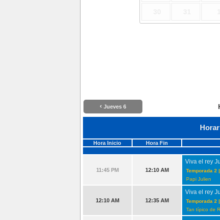
30
31
‹
Jueves 6
Horar
Hora Inicio
Hora Fin
Viva el rey J
11:45 PM
12:10 AM
Temporada 2 |
Papi Julien
Viva el rey J
12:10 AM
12:35 AM
Temporada 2 |
Tan típico de 