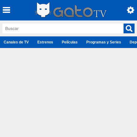
Canales de TV
Estrenos
Películas
Programas y Series
Dep