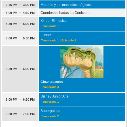
-
Morphle y las mascotas mágicas
2:45 PM
3:00 PM
-
Cuentos de hadas La Cenicient
3:00 PM
4:30 PM
Kínder El musical
-
4:30 PM
5:00 PM
Temporada 1
Eureka!
-
5:00 PM
5:30 PM
Temporada 1 | Episodio 1
-
5:30 PM
6:00 PM
Gigantosaurus
Temporada 3
Disney Junior Ariel
-
6:00 PM
6:30 PM
Temporada 1
Supergatitos
-
6:30 PM
7:30 PM
Temporada 2