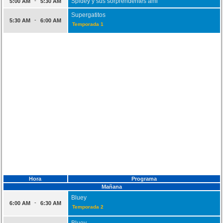
-
Spidey y sus sorprendentes ami
5:00 AM
5:30 AM
Supergatitos
-
5:30 AM
6:00 AM
Temporada 1
Hora
Programa
Mañana
Bluey
-
6:00 AM
6:30 AM
Temporada 2
Bluey