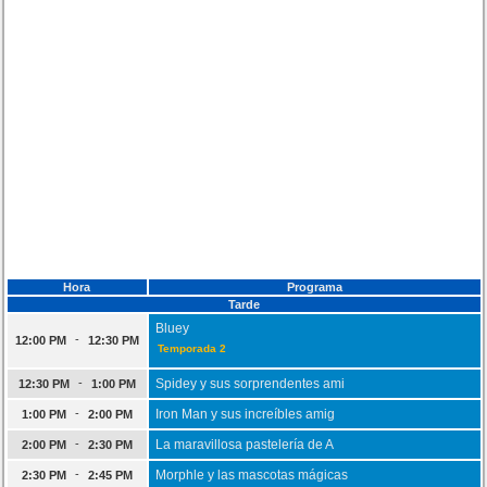
Hora
Programa
Tarde
Bluey
-
12:00 PM
12:30 PM
Temporada 2
-
Spidey y sus sorprendentes ami
12:30 PM
1:00 PM
-
Iron Man y sus increíbles amig
1:00 PM
2:00 PM
-
La maravillosa pastelería de A
2:00 PM
2:30 PM
-
Morphle y las mascotas mágicas
2:30 PM
2:45 PM