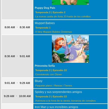
Puppy Dog Pals
Temporada 2 | Episodio 2
La nueva casita de Keia; El hada de los colmillos
Muppet Babies
-
8:00 AM
8:30 AM
Temporada 1
A Very Muppet Babies Christmas
-
8:30 AM
9:01 AM
Princesita Sofía
Temporada 2 | Episodio 22
Conviviendo con Clover
Bluey
-
9:01 AM
9:29 AM
Paquete plano / Reinas / Trenes
Spidey y sus sorprendentes amigos
-
9:29 AM
10:00 AM
Temporada 2 | Episodio 22
Aventura a la hora de la siesta; bonanza de conejitos
Iron Man y sus increíbles amigos