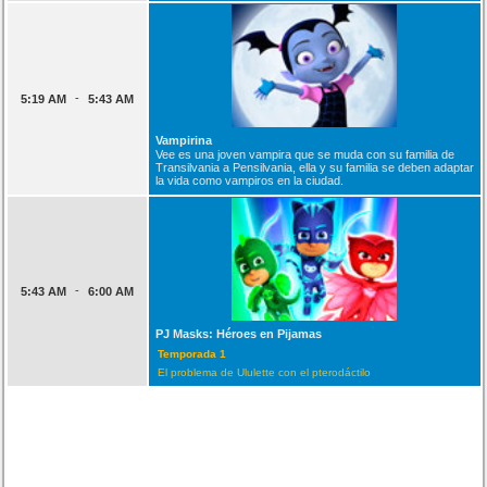
-
5:19 AM
5:43 AM
Vampirina
Vee es una joven vampira que se muda con su familia de
Transilvania a Pensilvania, ella y su familia se deben adaptar
la vida como vampiros en la ciudad.
-
5:43 AM
6:00 AM
PJ Masks: Héroes en Pijamas
Temporada 1
El problema de Ululette con el pterodáctilo