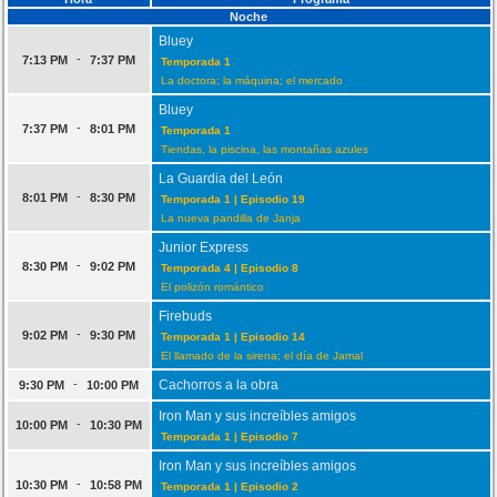
Noche
Bluey
-
7:13 PM
7:37 PM
Temporada 1
La doctora; la máquina; el mercado
Bluey
-
7:37 PM
8:01 PM
Temporada 1
Tiendas, la piscina, las montañas azules
La Guardia del León
-
8:01 PM
8:30 PM
Temporada 1 | Episodio 19
La nueva pandilla de Janja
Junior Express
-
8:30 PM
9:02 PM
Temporada 4 | Episodio 8
El polizón romántico
Firebuds
-
9:02 PM
9:30 PM
Temporada 1 | Episodio 14
El llamado de la sirena; el día de Jamal
-
Cachorros a la obra
9:30 PM
10:00 PM
Iron Man y sus increíbles amigos
-
10:00 PM
10:30 PM
Temporada 1 | Episodio 7
Iron Man y sus increíbles amigos
-
10:30 PM
10:58 PM
Temporada 1 | Episodio 2