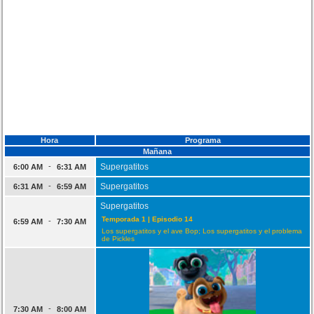
Hora
Programa
Mañana
-
Supergatitos
6:00 AM
6:31 AM
-
Supergatitos
6:31 AM
6:59 AM
Supergatitos
Temporada 1 | Episodio 14
-
6:59 AM
7:30 AM
Los supergatitos y el ave Bop; Los supergatitos y el problema
de Pickles
-
7:30 AM
8:00 AM