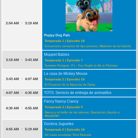
-
2:54 AM
3:19 AM
Puppy Dog Pals
Temporada 1 | Episodio 18
Encuentros cercanos de tipo perruno; Misterios de la historia
Muppet Babies
-
3:19 AM
3:43 AM
Temporada 1 | Episodio 7
Summer Penguin, P.I.; You Ought to Be in Pictures
La casa de Mickey Mouse
-
3:43 AM
4:07 AM
Temporada 2 | Episodio 10
El Proyecto de la Mascota de Daisy
-
TOTS: Servicio de entrega de animalitos
4:07 AM
4:30 AM
Fancy Nancy Clancy
Temporada 2 | Episodio 5
-
4:30 AM
4:55 AM
Nancy y el ballet de las sirenas; Operacíon:¡Ayuda a
Marabelle!
Doctora Juguetes
-
4:55 AM
5:19 AM
Temporada 2 | Episodio 16
Un hada anudada; Rosi Rescate