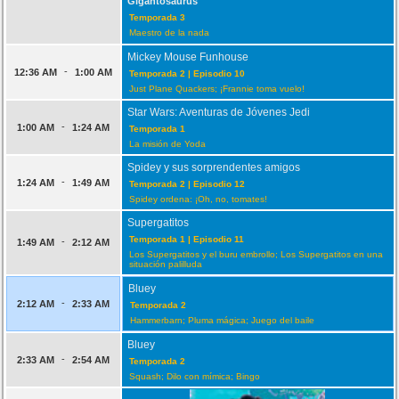
Gigantosaurus
Temporada 3
Maestro de la nada
Mickey Mouse Funhouse
-
12:36 AM
1:00 AM
Temporada 2 | Episodio 10
Just Plane Quackers; ¡Frannie toma vuelo!
Star Wars: Aventuras de Jóvenes Jedi
-
1:00 AM
1:24 AM
Temporada 1
La misión de Yoda
Spidey y sus sorprendentes amigos
-
1:24 AM
1:49 AM
Temporada 2 | Episodio 12
Spidey ordena: ¡Oh, no, tomates!
Supergatitos
Temporada 1 | Episodio 11
-
1:49 AM
2:12 AM
Los Supergatitos y el buru embrollo; Los Supergatitos en una
situación palilluda
Bluey
-
2:12 AM
2:33 AM
Temporada 2
Hammerbarn; Pluma mágica; Juego del baile
Bluey
-
2:33 AM
2:54 AM
Temporada 2
Squash; Dilo con mímica; Bingo