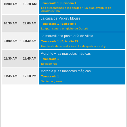
Temporada 1 | Episodio 1
-
10:00 AM
10:30 AM
Les presentamos a los amigos / ¡La gran aventura de
Amadeus Cho!
La casa de Mickey Mouse
-
10:30 AM
11:00 AM
Temporada 1 | Episodio 4
La gran carrera en globo de Donald
La maravillosa pastelería de Alicia
-
11:00 AM
11:30 AM
Temporada 1 | Episodio 13
Una fiesta de té real y loca; La despedida de Jojo
Morphle y las mascotas mágicas
-
11:30 AM
11:45 AM
Temporada 1
El globo rojo
Morphle y las mascotas mágicas
-
11:45 AM
12:00 PM
Temporada 1
Venta de garaje