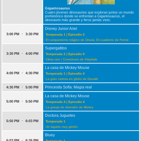
Gigantosaurus
Cuatro jóvenes dinosaurios que exploran juntos un mundo
prehistórico donde se enfrentan a Gigantosaurus, el
dinosaurio más grande y feroz jamás visto.
Disney Junior Ariel
-
3:00 PM
3:30 PM
Temporada 1 | Episodio 2
El campamento mágico de Úrsula; El cuaderno de Fernie
Supergatitos
-
3:30 PM
4:00 PM
Temporada 2 | Episodio 9
Clima raro / Corredores de Kittydale
La casa de Mickey Mouse
-
4:00 PM
4:30 PM
Temporada 1 | Episodio 4
La gran carrera en globo de Donald
-
Princesita Sofía: Magia real
4:30 PM
5:00 PM
La casa de Mickey Mouse
-
5:00 PM
5:50 PM
Temporada 4 | Episodio 4
La granja de diversión de Mickey
Doctora Juguetes
-
5:50 PM
6:03 PM
Temporada 1
Un lagarto muy glotón
Bluey
-
6:03 PM
6:26 PM
Temporada 1