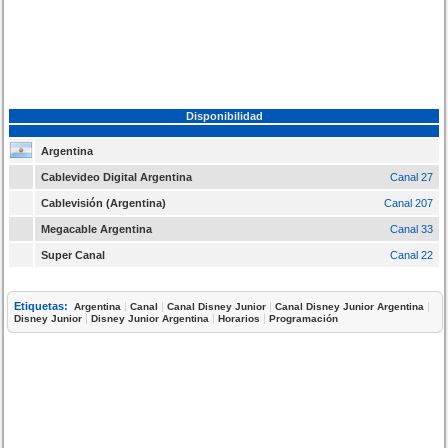
Disponibilidad
Argentina
Cablevideo Digital Argentina
Canal 27
Cablevisión (Argentina)
Canal 207
Megacable Argentina
Canal 33
Super Canal
Canal 22
Etiquetas:
|
|
|
|
Argentina
Canal
Canal Disney Junior
Canal Disney Junior Argentina
|
|
|
Disney Junior
Disney Junior Argentina
Horarios
Programación