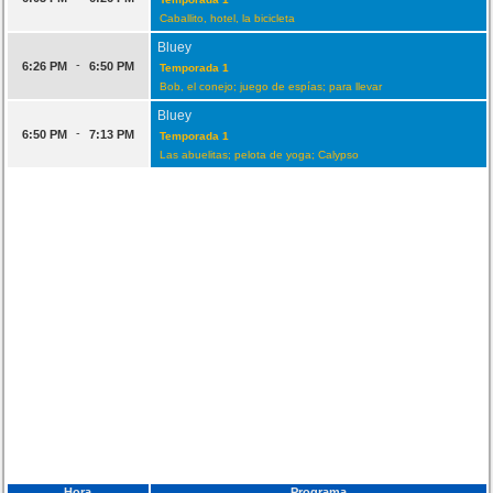
Caballito, hotel, la bicicleta
Bluey
-
6:26 PM
6:50 PM
Temporada 1
Bob, el conejo; juego de espías; para llevar
Bluey
-
6:50 PM
7:13 PM
Temporada 1
Las abuelitas; pelota de yoga; Calypso
Hora
Programa