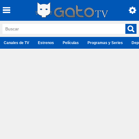
Canales de TV
Estrenos
Películas
Programas y Series
Dep