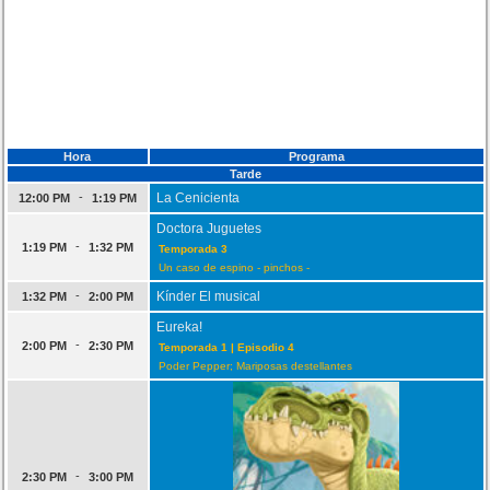
Hora
Programa
Tarde
-
La Cenicienta
12:00 PM
1:19 PM
Doctora Juguetes
-
1:19 PM
1:32 PM
Temporada 3
Un caso de espino - pinchos -
-
Kínder El musical
1:32 PM
2:00 PM
Eureka!
-
2:00 PM
2:30 PM
Temporada 1 | Episodio 4
Poder Pepper; Mariposas destellantes
-
2:30 PM
3:00 PM