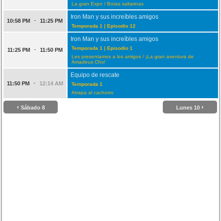
La gran Expo / Botas saltarinas
Iron Man y sus increíbles amigos
-
10:58 PM
11:25 PM
Temporada 1 | Episodio 12
Iron Man y sus increíbles amigos
Temporada 1 | Episodio 1
-
11:25 PM
11:50 PM
Les presentamos a los amigos / ¡La gran aventura de
Amadeus Cho!
Equipo de rescate
-
11:50 PM
12:14 AM
Temporada 1
Atrapa al cachorro
‹
›
Sábado 8
Lunes 10