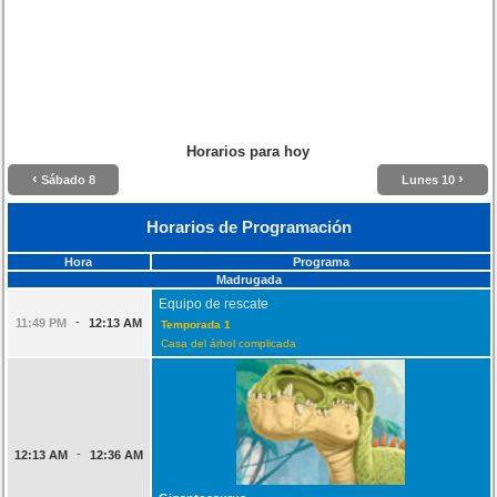
Horarios para hoy
‹
›
Sábado 8
Lunes 10
Horarios de Programación
Hora
Programa
Madrugada
Equipo de rescate
-
11:49 PM
12:13 AM
Temporada 1
Casa del árbol complicada
-
12:13 AM
12:36 AM