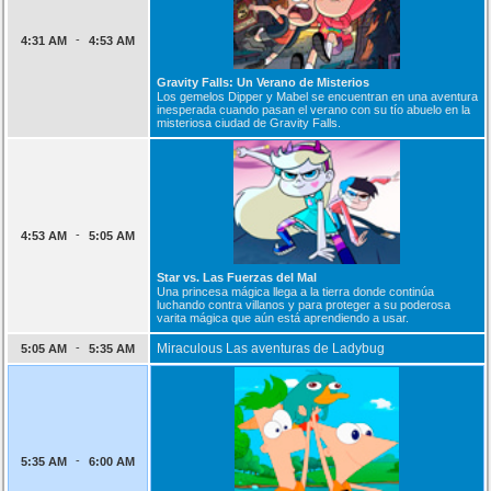
-
4:31 AM
4:53 AM
Gravity Falls: Un Verano de Misterios
Los gemelos Dipper y Mabel se encuentran en una aventura
inesperada cuando pasan el verano con su tío abuelo en la
misteriosa ciudad de Gravity Falls.
-
4:53 AM
5:05 AM
Star vs. Las Fuerzas del Mal
Una princesa mágica llega a la tierra donde continúa
luchando contra villanos y para proteger a su poderosa
varita mágica que aún está aprendiendo a usar.
-
Miraculous Las aventuras de Ladybug
5:05 AM
5:35 AM
-
5:35 AM
6:00 AM