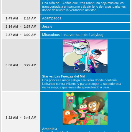
Una niña de 13 años que, tras robar una caja musical, es
transportada a un pantano salvaje lleno de ranas parlantes
donde descubre la verdadera amistad.
-
Acampados
1:49 AM
2:14 AM
-
Jessie
2:14 AM
2:37 AM
-
Miraculous Las aventuras de Ladybug
2:37 AM
3:00 AM
-
3:00 AM
3:22 AM
Star vs. Las Fuerzas del Mal
Una princesa mágica llega a la tierra donde continúa
luchando contra villanos y para proteger a su poderosa
varita mágica que aún está aprendiendo a usar.
-
3:22 AM
3:45 AM
Amphibia