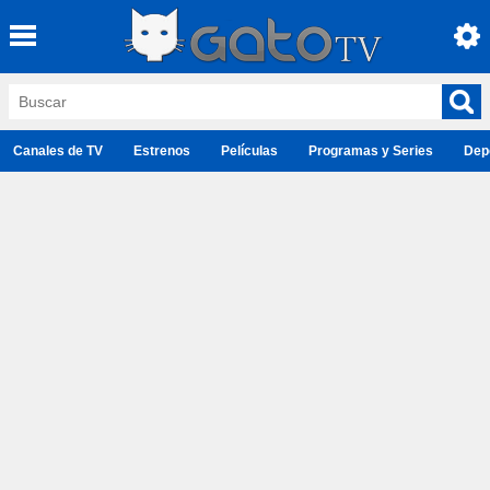
Canales de TV
Estrenos
Películas
Programas y Series
Dep