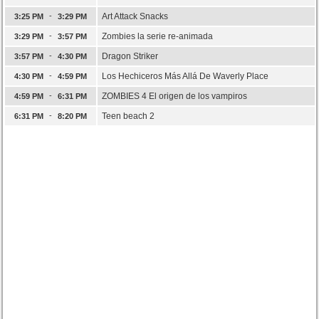
-
Art Attack Snacks
3:25 PM
3:29 PM
-
Zombies la serie re-animada
3:29 PM
3:57 PM
-
Dragon Striker
3:57 PM
4:30 PM
-
Los Hechiceros Más Allá De Waverly Place
4:30 PM
4:59 PM
-
ZOMBIES 4 El origen de los vampiros
4:59 PM
6:31 PM
-
Teen beach 2
6:31 PM
8:20 PM