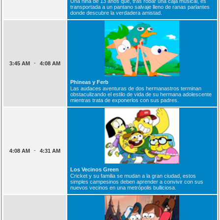
Una niña de 13 años que, tras robar una caja musical, es
transportada a un pantano salvaje lleno de ranas parlantes
donde descubre la verdadera amistad.
-
3:45 AM
4:08 AM
Phineas y Ferb
Las audaces aventuras de dos hermanastros terminan
obstaculizando el estilo de vida de su hermana adolescente
mientras trata de exponerlos con sus padres.
-
4:08 AM
4:31 AM
Los Vecinos Green
Cricket y su familia se mudan a la gran ciudad, estos
simples campesinos deben aprender a convivir con sus
nuevos vecinos en una metrópolis bulliciosa.