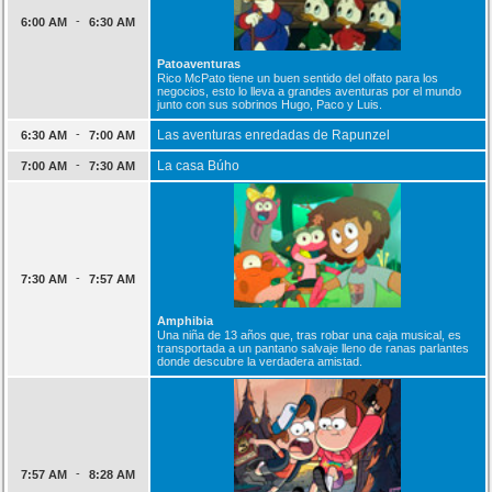
-
6:00 AM
6:30 AM
Patoaventuras
Rico McPato tiene un buen sentido del olfato para los
negocios, esto lo lleva a grandes aventuras por el mundo
junto con sus sobrinos Hugo, Paco y Luis.
-
Las aventuras enredadas de Rapunzel
6:30 AM
7:00 AM
-
La casa Búho
7:00 AM
7:30 AM
-
7:30 AM
7:57 AM
Amphibia
Una niña de 13 años que, tras robar una caja musical, es
transportada a un pantano salvaje lleno de ranas parlantes
donde descubre la verdadera amistad.
-
7:57 AM
8:28 AM