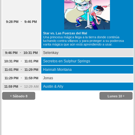
-
9:28 PM
9:46 PM
Star vs. Las Fuerzas del Mal
Una princesa mágica llega a la tierra donde continúa
luchando contra villanos y para proteger a su poderosa
varita mágica que aún está aprendiendo a usar.
-
Selenkay
9:46 PM
10:31 PM
-
Secretos en Sulphur Springs
10:31 PM
11:01 PM
-
Hannah Montana
11:01 PM
11:29 PM
-
Jonas
11:29 PM
11:59 PM
-
Austin & Ally
11:59 PM
12:29 AM
‹
›
Sábado 8
Lunes 10