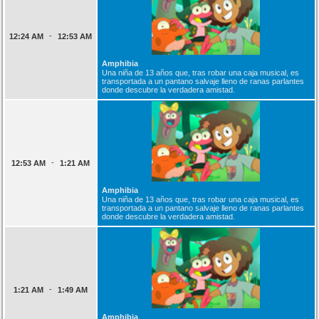
-
12:24 AM
12:53 AM
Amphibia
Una niña de 13 años que, tras robar una caja musical, es
transportada a un pantano salvaje lleno de ranas parlantes
donde descubre la verdadera amistad.
-
12:53 AM
1:21 AM
Amphibia
Una niña de 13 años que, tras robar una caja musical, es
transportada a un pantano salvaje lleno de ranas parlantes
donde descubre la verdadera amistad.
-
1:21 AM
1:49 AM
Amphibia