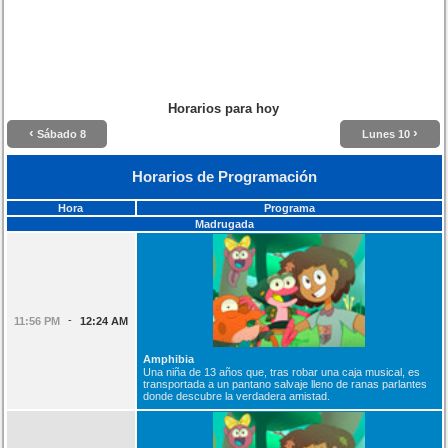
Horarios para hoy
‹
›
Sábado 8
Lunes 10
Horarios de Programación
Hora
Programa
Madrugada
-
11:56 PM
12:24 AM
Amphibia
Una niña de 13 años que, tras robar una caja musical, es
transportada a un pantano salvaje lleno de ranas parlantes
donde descubre la verdadera amistad.