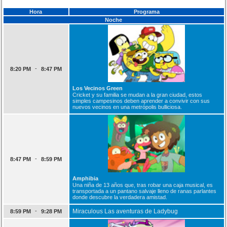
Hora
Programa
Noche
-
8:20 PM
8:47 PM
Los Vecinos Green
Cricket y su familia se mudan a la gran ciudad, estos
simples campesinos deben aprender a convivir con sus
nuevos vecinos en una metrópolis bulliciosa.
-
8:47 PM
8:59 PM
Amphibia
Una niña de 13 años que, tras robar una caja musical, es
transportada a un pantano salvaje lleno de ranas parlantes
donde descubre la verdadera amistad.
-
Miraculous Las aventuras de Ladybug
8:59 PM
9:28 PM