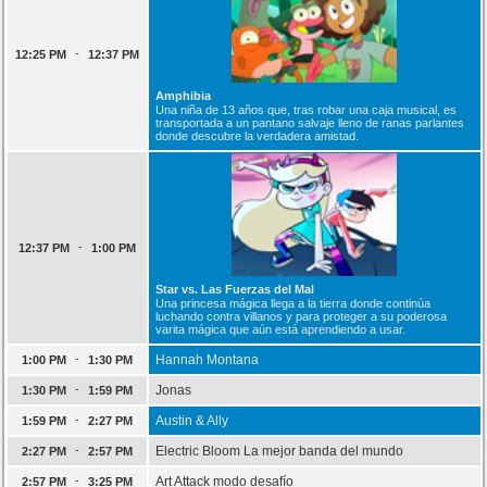
-
12:25 PM
12:37 PM
Amphibia
Una niña de 13 años que, tras robar una caja musical, es
transportada a un pantano salvaje lleno de ranas parlantes
donde descubre la verdadera amistad.
-
12:37 PM
1:00 PM
Star vs. Las Fuerzas del Mal
Una princesa mágica llega a la tierra donde continúa
luchando contra villanos y para proteger a su poderosa
varita mágica que aún está aprendiendo a usar.
-
Hannah Montana
1:00 PM
1:30 PM
-
Jonas
1:30 PM
1:59 PM
-
Austin & Ally
1:59 PM
2:27 PM
-
Electric Bloom La mejor banda del mundo
2:27 PM
2:57 PM
-
Art Attack modo desafío
2:57 PM
3:25 PM