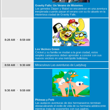
Gravity Falls: Un Verano de Misterios
Los gemelos Dipper y Mabel se encuentran en una aventura
inesperada cuando pasan el verano con su tío abuelo en la
misteriosa ciudad de Gravity Falls.
-
8:28 AM
8:59 AM
Los Vecinos Green
Cricket y su familia se mudan a la gran ciudad, estos
simples campesinos deben aprender a convivir con sus
nuevos vecinos en una metrópolis bulliciosa.
-
Miraculous Las aventuras de Ladybug
8:59 AM
9:30 AM
-
9:30 AM
9:59 AM
Phineas y Ferb
Las audaces aventuras de dos hermanastros terminan
obstaculizando el estilo de vida de su hermana adolescente
mientras trata de exponerlos con sus padres.