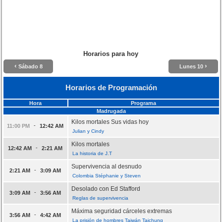
Horarios para hoy
‹
›
Sábado 8
Lunes 10
Horarios de Programación
Hora
Programa
Madrugada
Kilos mortales Sus vidas hoy
-
11:00 PM
12:42 AM
Julian y Cindy
Kilos mortales
-
12:42 AM
2:21 AM
La historia de J.T
Supervivencia al desnudo
-
2:21 AM
3:09 AM
Colombia Stéphanie y Steven
Desolado con Ed Stafford
-
3:09 AM
3:56 AM
Reglas de supervivencia
Máxima seguridad cárceles extremas
-
3:56 AM
4:42 AM
La prisión de hombres Taiwán Taichung