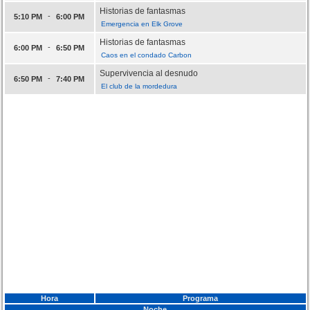
Historias de fantasmas
-
5:10 PM
6:00 PM
Emergencia en Elk Grove
Historias de fantasmas
-
6:00 PM
6:50 PM
Caos en el condado Carbon
Supervivencia al desnudo
-
6:50 PM
7:40 PM
El club de la mordedura
Hora
Programa
Noche