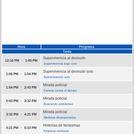
Hora
Programa
Tarde
Supervivencia al desnudo
-
12:16 PM
1:05 PM
Supervivencia bajo cero
Supervivencia al desnudo solo
-
1:05 PM
1:54 PM
Sobreviviendo solo
Mirada policial
-
1:54 PM
2:43 PM
Carrera contra el tiempo
Mirada policial
-
2:43 PM
3:32 PM
Buscando problemas
Mirada policial
-
3:32 PM
4:21 PM
Medidas desesperadas
Historias de fantasmas
-
4:21 PM
5:10 PM
Empresa territorial