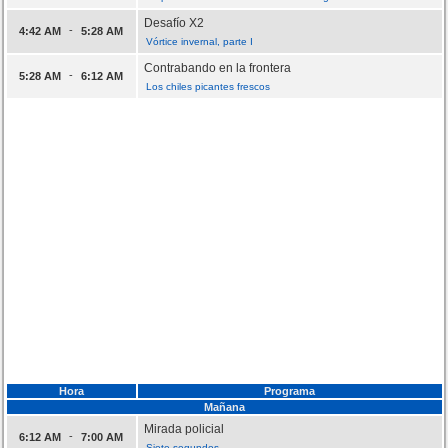
Desafío X2
-
4:42 AM
5:28 AM
Vórtice invernal, parte I
Contrabando en la frontera
-
5:28 AM
6:12 AM
Los chiles picantes frescos
Hora
Programa
Mañana
Mirada policial
-
6:12 AM
7:00 AM
Siete segundos