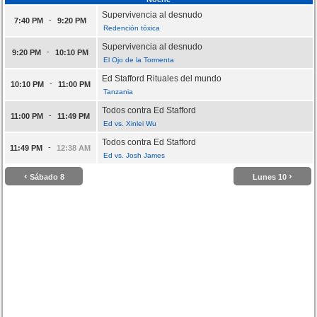
Supervivencia al desnudo
-
7:40 PM
9:20 PM
Redención tóxica
Supervivencia al desnudo
-
9:20 PM
10:10 PM
El Ojo de la Tormenta
Ed Stafford Rituales del mundo
-
10:10 PM
11:00 PM
Tanzania
Todos contra Ed Stafford
-
11:00 PM
11:49 PM
Ed vs. Xinlei Wu
Todos contra Ed Stafford
-
11:49 PM
12:38 AM
Ed vs. Josh James
‹
›
Sábado 8
Lunes 10