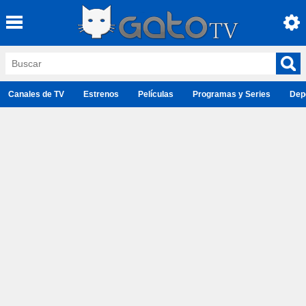
Canales de TV
Estrenos
Películas
Programas y Series
Dep