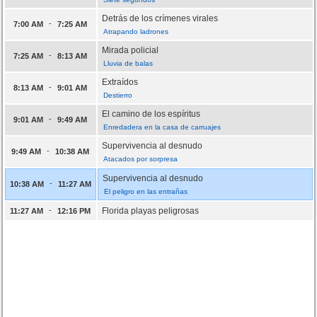
Detrás de los crímenes virales
-
7:00 AM
7:25 AM
Atrapando ladrones
Mirada policial
-
7:25 AM
8:13 AM
Lluvia de balas
Extraídos
-
8:13 AM
9:01 AM
Destierro
El camino de los espíritus
-
9:01 AM
9:49 AM
Enredadera en la casa de carruajes
Supervivencia al desnudo
-
9:49 AM
10:38 AM
Atacados por sorpresa
Supervivencia al desnudo
-
10:38 AM
11:27 AM
El peligro en las entrañas
-
Florida playas peligrosas
11:27 AM
12:16 PM