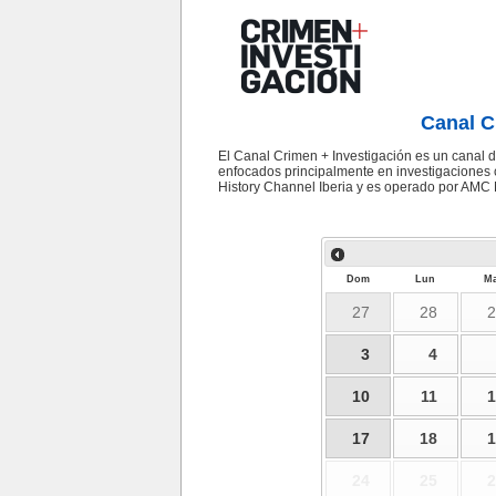
Canal C
El Canal Crimen + Investigación es un canal d
enfocados principalmente en investigaciones 
History Channel Iberia y es operado por AMC 
Dom
Lun
Ma
27
28
2
3
4
10
11
1
17
18
1
24
25
2