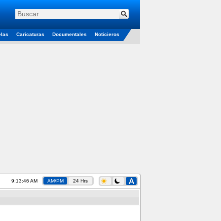
elas
Caricaturas
Documentales
Noticieros
9:13:46 AM
AM/PM
24 Hrs