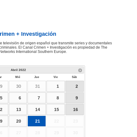
rimen + Investigación
e televisión de origen español que transmite series y documentales
criminales. El Canal Crimen + Investigación es propiedad de The
Networks International Southern Europe.
Abril
2022
r
Mié
Jue
Vie
Sáb
9
30
31
1
2
5
6
7
8
9
2
13
14
15
16
9
20
21
22
23
6
27
28
29
30