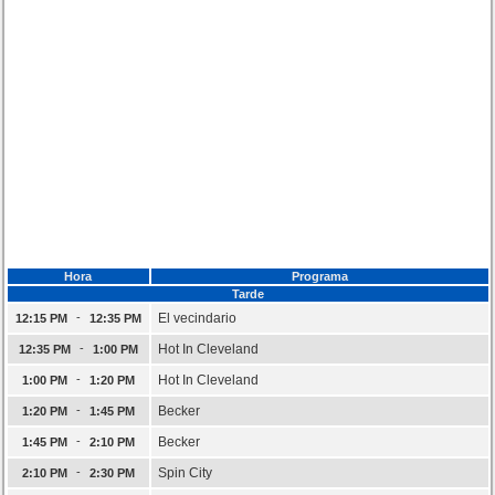
Hora
Programa
Tarde
-
El vecindario
12:15 PM
12:35 PM
-
Hot In Cleveland
12:35 PM
1:00 PM
-
Hot In Cleveland
1:00 PM
1:20 PM
-
Becker
1:20 PM
1:45 PM
-
Becker
1:45 PM
2:10 PM
-
Spin City
2:10 PM
2:30 PM