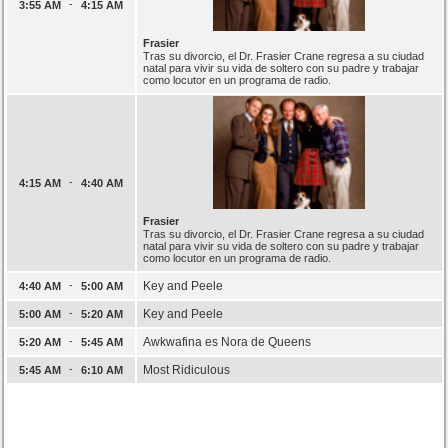
-
3:55 AM
4:15 AM
Frasier
Tras su divorcio, el Dr. Frasier Crane regresa a su ciudad
natal para vivir su vida de soltero con su padre y trabajar
como locutor en un programa de radio.
-
4:15 AM
4:40 AM
Frasier
Tras su divorcio, el Dr. Frasier Crane regresa a su ciudad
natal para vivir su vida de soltero con su padre y trabajar
como locutor en un programa de radio.
-
Key and Peele
4:40 AM
5:00 AM
-
Key and Peele
5:00 AM
5:20 AM
-
Awkwafina es Nora de Queens
5:20 AM
5:45 AM
-
Most Ridiculous
5:45 AM
6:10 AM