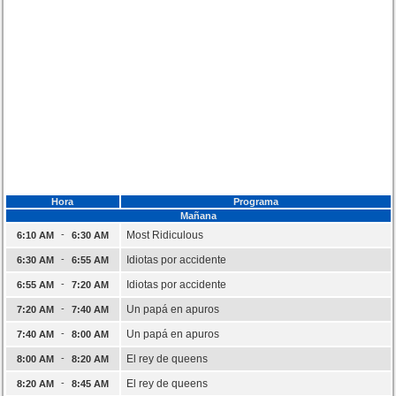
Hora
Programa
Mañana
-
Most Ridiculous
6:10 AM
6:30 AM
-
Idiotas por accidente
6:30 AM
6:55 AM
-
Idiotas por accidente
6:55 AM
7:20 AM
-
Un papá en apuros
7:20 AM
7:40 AM
-
Un papá en apuros
7:40 AM
8:00 AM
-
El rey de queens
8:00 AM
8:20 AM
-
El rey de queens
8:20 AM
8:45 AM