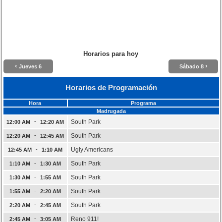
Horarios para hoy
‹
›
Jueves 6
Sábado 8
Horarios de Programación
Hora
Programa
Madrugada
-
South Park
12:00 AM
12:20 AM
-
South Park
12:20 AM
12:45 AM
-
Ugly Americans
12:45 AM
1:10 AM
-
South Park
1:10 AM
1:30 AM
-
South Park
1:30 AM
1:55 AM
-
South Park
1:55 AM
2:20 AM
-
South Park
2:20 AM
2:45 AM
-
Reno 911!
2:45 AM
3:05 AM