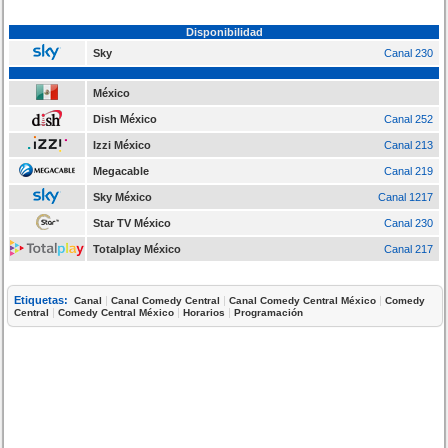
Disponibilidad
Sky
Canal 230
México
Dish México
Canal 252
Izzi México
Canal 213
Megacable
Canal 219
Sky México
Canal 1217
Star TV México
Canal 230
Totalplay México
Canal 217
Etiquetas:
|
|
|
Canal
Canal Comedy Central
Canal Comedy Central México
Comedy
|
|
|
Central
Comedy Central México
Horarios
Programación