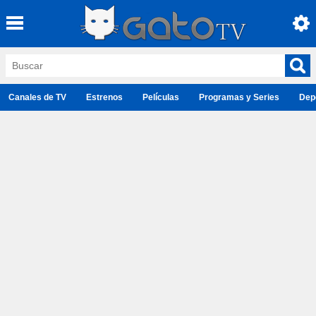
Canales de TV
Estrenos
Películas
Programas y Series
Dep