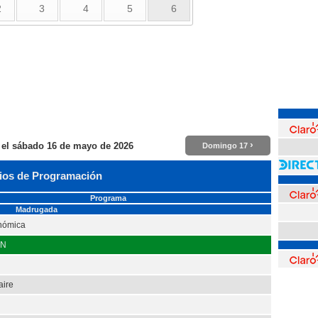
2
3
4
5
6
›
 el
sábado 16 de mayo de 2026
Domingo 17
ios de Programación
Programa
Madrugada
nómica
NN
aire