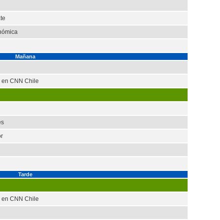
te
nómica
Mañana
a en CNN Chile
es
r
Tarde
a en CNN Chile