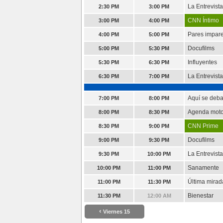
La Entrevist
2:30 PM
3:00 PM
CNN Íntimo
3:00 PM
4:00 PM
Pares impar
4:00 PM
5:00 PM
Docufilms
5:00 PM
5:30 PM
Influyentes
5:30 PM
6:30 PM
La Entrevist
6:30 PM
7:00 PM
Aquí se deba
7:00 PM
8:00 PM
Agenda moto
8:00 PM
8:30 PM
CNN Prime
8:30 PM
9:00 PM
Docufilms
9:00 PM
9:30 PM
La Entrevist
9:30 PM
10:00 PM
Sanamente
10:00 PM
11:00 PM
Última mirad
11:00 PM
11:30 PM
Bienestar
11:30 PM
12:00 AM
‹
Viernes 15