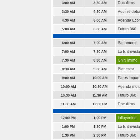
Docufilms
3:00 AM
3:30 AM
Aquí se deba
3:30 AM
4:30 AM
Agenda Eco
4:30 AM
5:00 AM
Futuro 360
5:00 AM
6:00 AM
Sanamente
6:00 AM
7:00 AM
La Entrevist
7:00 AM
7:30 AM
CNN Íntimo
7:30 AM
8:30 AM
Bienestar
8:30 AM
9:00 AM
Pares impar
9:00 AM
10:00 AM
Agenda moto
10:00 AM
10:30 AM
Futuro 360
10:30 AM
11:30 AM
Docufilms
11:30 AM
12:00 PM
Influyentes
12:00 PM
1:00 PM
La Entrevist
1:00 PM
1:30 PM
Futuro 360
1:30 PM
2:30 PM