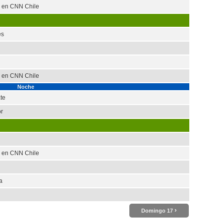
a en CNN Chile
es
a en CNN Chile
Noche
te
r
a en CNN Chile
a
›
Domingo 17