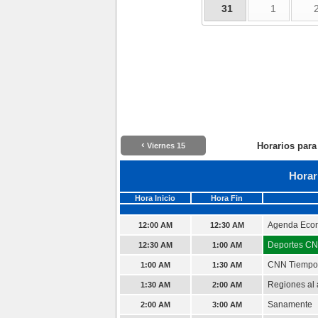
31
1
‹
Horarios para
Viernes 15
Horar
Hora Inicio
Hora Fin
Agenda Eco
12:00 AM
12:30 AM
Deportes C
12:30 AM
1:00 AM
CNN Tiempo
1:00 AM
1:30 AM
Regiones al 
1:30 AM
2:00 AM
Sanamente
2:00 AM
3:00 AM