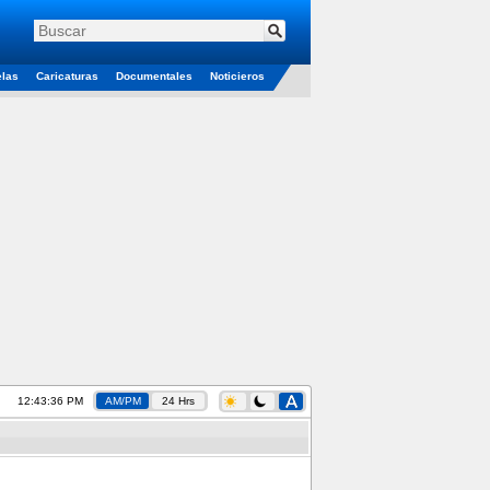
elas
Caricaturas
Documentales
Noticieros
12:43:37 PM
AM/PM
24 Hrs