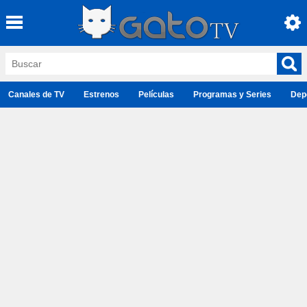
Canales de TV
Estrenos
Películas
Programas y Series
Dep