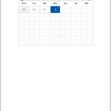
Dom
Lun
Mar
Mié
Jue
Vie
Sáb
29
30
31
1
2
3
4
5
6
7
8
9
10
11
12
13
14
15
16
17
18
19
20
21
22
23
24
25
26
27
28
29
1
2
3