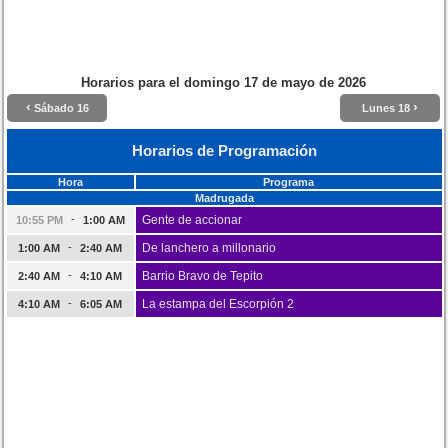
Horarios para el
domingo 17 de mayo de 2026
‹
›
Sábado 16
Lunes 18
Horarios de Programación
Hora
Programa
Madrugada
-
Gente de accionar
10:55 PM
1:00 AM
-
De lanchero a millonario
1:00 AM
2:40 AM
-
Barrio Bravo de Tepito
2:40 AM
4:10 AM
-
La estampa del Escorpión 2
4:10 AM
6:05 AM