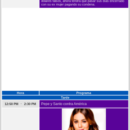
dólares falsos, ahora tendrá que pasar sus días encerrado
con su ex mujer pagando su condena.
Hora
Programa
Tarde
-
Pepe y Santo contra América
12:50 PM
2:30 PM