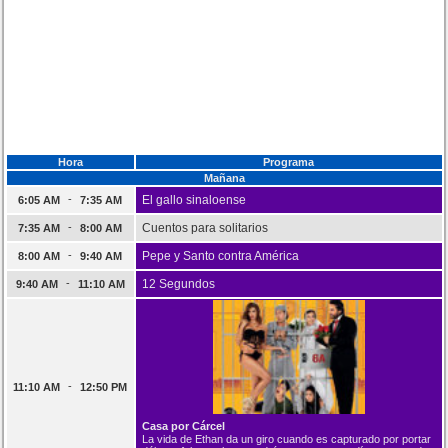
Hora
Programa
Mañana
-
El gallo sinaloense
6:05 AM
7:35 AM
-
Cuentos para solitarios
7:35 AM
8:00 AM
-
Pepe y Santo contra América
8:00 AM
9:40 AM
-
12 Segundos
9:40 AM
11:10 AM
-
11:10 AM
12:50 PM
Casa por Cárcel
La vida de Ethan da un giro cuando es capturado por portar