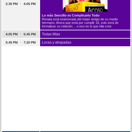
-
2:30 PM
4:05 PM
Lo más Sencillo es Complicarlo Todo
Renata está enamorada del mejor amigo de su medio
hermano. Ahora que está por cumplir 18, solo será de
formalizar su relación… o eso es lo que ella cree.
-
Todas Mías
4:05 PM
5:45 PM
-
Locas y atrapadas
5:45 PM
7:20 PM