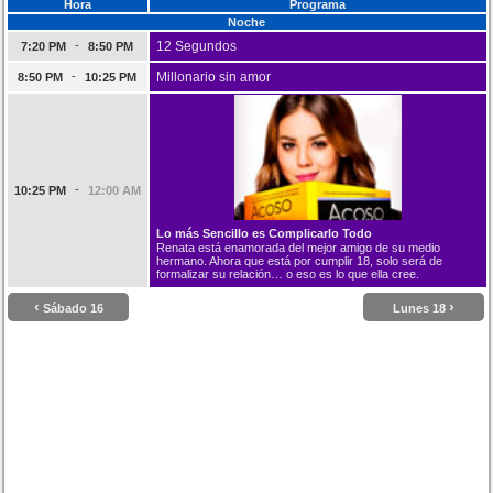
Hora
Programa
Noche
-
12 Segundos
7:20 PM
8:50 PM
-
Millonario sin amor
8:50 PM
10:25 PM
-
10:25 PM
12:00 AM
Lo más Sencillo es Complicarlo Todo
Renata está enamorada del mejor amigo de su medio
hermano. Ahora que está por cumplir 18, solo será de
formalizar su relación… o eso es lo que ella cree.
‹
›
Sábado 16
Lunes 18