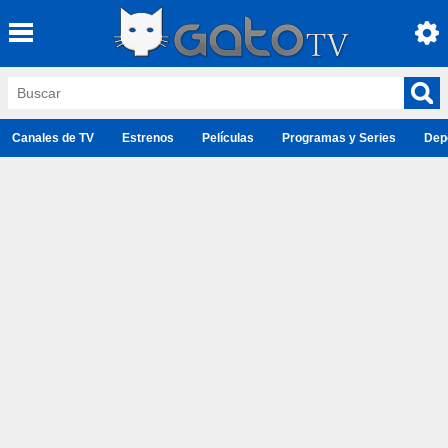
Canales de TV
Estrenos
Películas
Programas y Series
Dep