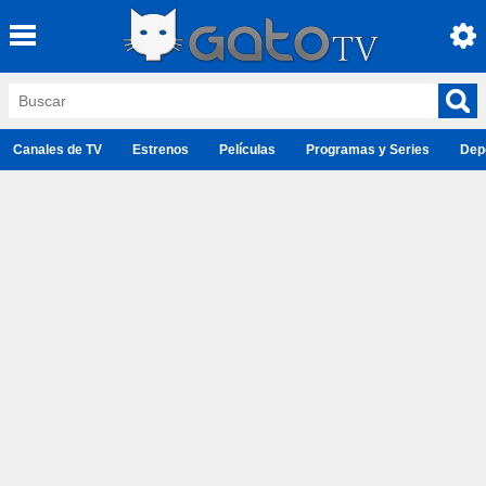
Canales de TV
Estrenos
Películas
Programas y Series
Dep