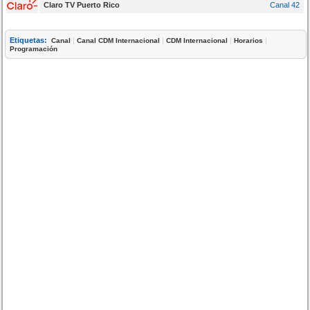
Claro TV Puerto Rico
Canal 42
Etiquetas:
|
|
|
|
Canal
Canal CDM Internacional
CDM Internacional
Horarios
Programación