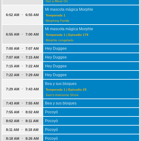
Get a Move On
Mi mascota mágica Morphle
-
6:52 AM
6:55 AM
Temporada 1
Morphing Family
Mi mascota mágica Morphle
-
6:55 AM
7:00 AM
Temporada 1 | Episodio 179
Morphle congelado
-
Hey Duggee
7:00 AM
7:07 AM
-
Hey Duggee
7:07 AM
7:15 AM
-
Hey Duggee
7:15 AM
7:22 AM
-
Hey Duggee
7:22 AM
7:29 AM
Bea y sus bloques
-
7:29 AM
7:43 AM
Temporada 1 | Episodio 29
Sam's Awesome Show
-
Bea y sus bloques
7:43 AM
7:55 AM
-
Pocoyó
7:55 AM
8:02 AM
-
Pocoyó
8:02 AM
8:11 AM
-
Pocoyó
8:11 AM
8:18 AM
-
Pocoyó
8:18 AM
8:26 AM