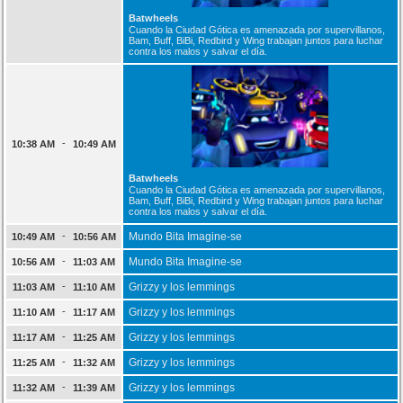
Batwheels
Cuando la Ciudad Gótica es amenazada por supervillanos,
Bam, Buff, BiBi, Redbird y Wing trabajan juntos para luchar
contra los malos y salvar el día.
-
10:38 AM
10:49 AM
Batwheels
Cuando la Ciudad Gótica es amenazada por supervillanos,
Bam, Buff, BiBi, Redbird y Wing trabajan juntos para luchar
contra los malos y salvar el día.
-
Mundo Bita Imagine-se
10:49 AM
10:56 AM
-
Mundo Bita Imagine-se
10:56 AM
11:03 AM
-
Grizzy y los lemmings
11:03 AM
11:10 AM
-
Grizzy y los lemmings
11:10 AM
11:17 AM
-
Grizzy y los lemmings
11:17 AM
11:25 AM
-
Grizzy y los lemmings
11:25 AM
11:32 AM
-
Grizzy y los lemmings
11:32 AM
11:39 AM