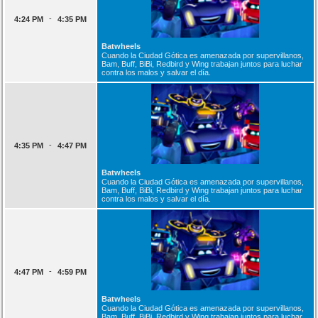
-
4:24 PM
4:35 PM
Batwheels
Cuando la Ciudad Gótica es amenazada por supervillanos,
Bam, Buff, BiBi, Redbird y Wing trabajan juntos para luchar
contra los malos y salvar el día.
-
4:35 PM
4:47 PM
Batwheels
Cuando la Ciudad Gótica es amenazada por supervillanos,
Bam, Buff, BiBi, Redbird y Wing trabajan juntos para luchar
contra los malos y salvar el día.
-
4:47 PM
4:59 PM
Batwheels
Cuando la Ciudad Gótica es amenazada por supervillanos,
Bam, Buff, BiBi, Redbird y Wing trabajan juntos para luchar