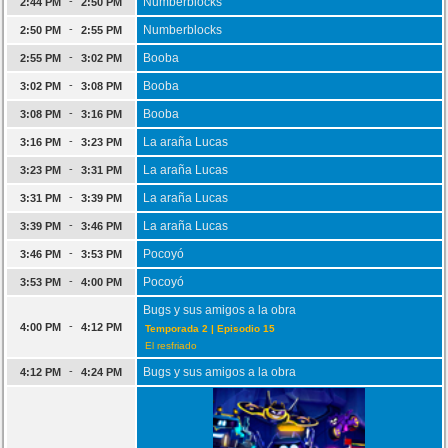
-
Numberblocks
2:44 PM
2:50 PM
-
Numberblocks
2:50 PM
2:55 PM
-
Booba
2:55 PM
3:02 PM
-
Booba
3:02 PM
3:08 PM
-
Booba
3:08 PM
3:16 PM
-
La araña Lucas
3:16 PM
3:23 PM
-
La araña Lucas
3:23 PM
3:31 PM
-
La araña Lucas
3:31 PM
3:39 PM
-
La araña Lucas
3:39 PM
3:46 PM
-
Pocoyó
3:46 PM
3:53 PM
-
Pocoyó
3:53 PM
4:00 PM
Bugs y sus amigos a la obra
-
4:00 PM
4:12 PM
Temporada 2 | Episodio 15
El resfriado
-
Bugs y sus amigos a la obra
4:12 PM
4:24 PM