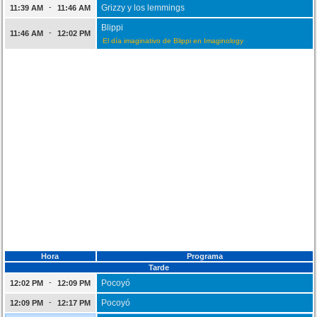
-
Grizzy y los lemmings
11:39 AM
11:46 AM
Blippi
-
11:46 AM
12:02 PM
El día imaginativo de Blippi en Imaginology
Hora
Programa
Tarde
-
Pocoyó
12:02 PM
12:09 PM
-
Pocoyó
12:09 PM
12:17 PM