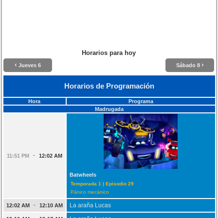
Horarios para hoy
‹
›
Jueves 6
Sábado 8
Horarios de Programación
Hora
Programa
Madrugada
-
11:51 PM
12:02 AM
Batwheels
Temporada 1 | Episodio 29
Pánico mecánico
-
La araña Lucas
12:02 AM
12:10 AM