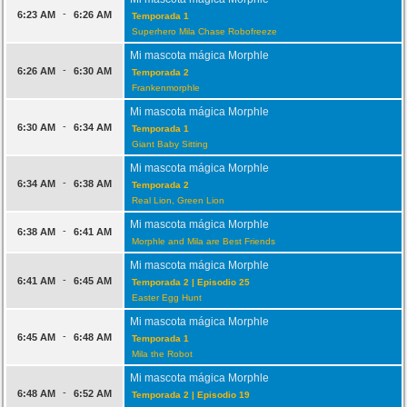
-
6:23 AM
6:26 AM
Temporada 1
Superhero Mila Chase Robofreeze
Mi mascota mágica Morphle
-
6:26 AM
6:30 AM
Temporada 2
Frankenmorphle
Mi mascota mágica Morphle
-
6:30 AM
6:34 AM
Temporada 1
Giant Baby Sitting
Mi mascota mágica Morphle
-
6:34 AM
6:38 AM
Temporada 2
Real Lion, Green Lion
Mi mascota mágica Morphle
-
6:38 AM
6:41 AM
Morphle and Mila are Best Friends
Mi mascota mágica Morphle
-
6:41 AM
6:45 AM
Temporada 2 | Episodio 25
Easter Egg Hunt
Mi mascota mágica Morphle
-
6:45 AM
6:48 AM
Temporada 1
Mila the Robot
Mi mascota mágica Morphle
-
6:48 AM
6:52 AM
Temporada 2 | Episodio 19