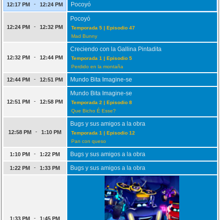
-
Pocoyó
12:17 PM
12:24 PM
Pocoyó
-
12:24 PM
12:32 PM
Temporada 5 | Episodio 47
Mad Bunny
Creciendo con la Gallina Pintadita
-
12:32 PM
12:44 PM
Temporada 1 | Episodio 5
Perdido en la montaña
-
Mundo Bita Imagine-se
12:44 PM
12:51 PM
Mundo Bita Imagine-se
-
12:51 PM
12:58 PM
Temporada 2 | Episodio 8
Que Bicho É Esse?
Bugs y sus amigos a la obra
-
12:58 PM
1:10 PM
Temporada 1 | Episodio 12
Pan con queso
-
Bugs y sus amigos a la obra
1:10 PM
1:22 PM
-
Bugs y sus amigos a la obra
1:22 PM
1:33 PM
-
1:33 PM
1:45 PM