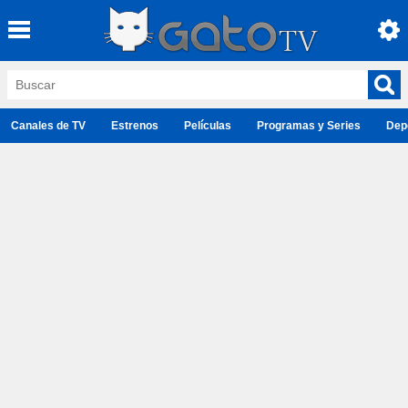
Canales de TV
Estrenos
Películas
Programas y Series
Dep