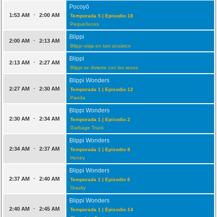
Pocoyó
-
1:53 AM
2:00 AM
Temporada 5 | Episodio 18
Pequeñeces
Blippi
-
2:00 AM
2:13 AM
Blippi viaja en taxi acuático
Blippi
-
2:13 AM
2:27 AM
Blippi se divierte con los renos
Blippi Wonders
-
2:27 AM
2:30 AM
Temporada 1 | Episodio 12
Panda
Blippi Wonders
-
2:30 AM
2:34 AM
Temporada 1 | Episodio 2
Garbage Truck
Blippi Wonders
-
2:34 AM
2:37 AM
Temporada 1 | Episodio 8
Honey
Blippi Wonders
-
2:37 AM
2:40 AM
Temporada 1 | Episodio 6
Gravity
Blippi Wonders
-
2:40 AM
2:45 AM
Temporada 1 | Episodio 14