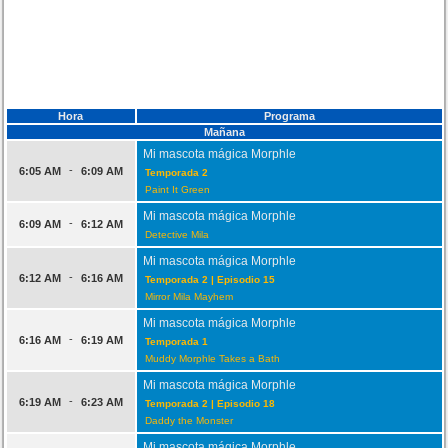
Hora
Programa
Mañana
Mi mascota mágica Morphle
-
6:05 AM
6:09 AM
Temporada 2
Paint It Green
Mi mascota mágica Morphle
-
6:09 AM
6:12 AM
Detective Mila
Mi mascota mágica Morphle
-
6:12 AM
6:16 AM
Temporada 2 | Episodio 15
Mirror Mila Mayhem
Mi mascota mágica Morphle
-
6:16 AM
6:19 AM
Temporada 1
Muddy Morphle Takes a Bath
Mi mascota mágica Morphle
-
6:19 AM
6:23 AM
Temporada 2 | Episodio 18
Daddy the Monster
Mi mascota mágica Morphle