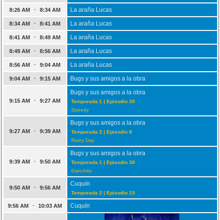
-
La araña Lucas
8:26 AM
8:34 AM
-
La araña Lucas
8:34 AM
8:41 AM
-
La araña Lucas
8:41 AM
8:49 AM
-
La araña Lucas
8:49 AM
8:56 AM
-
La araña Lucas
8:56 AM
9:04 AM
-
Bugs y sus amigos a la obra
9:04 AM
9:15 AM
Bugs y sus amigos a la obra
-
9:15 AM
9:27 AM
Temporada 1 | Episodio 39
Speedy
Bugs y sus amigos a la obra
-
9:27 AM
9:39 AM
Temporada 2 | Episodio 8
Rainy Day
Bugs y sus amigos a la obra
-
9:39 AM
9:50 AM
Temporada 1 | Episodio 38
Ganchito
Cuquín
-
9:50 AM
9:56 AM
Temporada 2 | Episodio 15
-
Cuquín
9:56 AM
10:03 AM