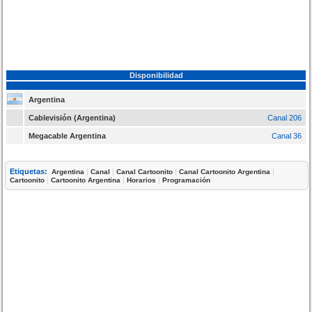
Disponibilidad
Argentina
Cablevisión (Argentina)
Canal 206
Megacable Argentina
Canal 36
Etiquetas:
|
|
|
|
Argentina
Canal
Canal Cartoonito
Canal Cartoonito Argentina
|
|
|
Cartoonito
Cartoonito Argentina
Horarios
Programación