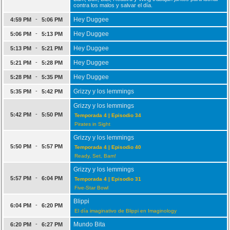
contra los malos y salvar el día.
-
Hey Duggee
4:59 PM
5:06 PM
-
Hey Duggee
5:06 PM
5:13 PM
-
Hey Duggee
5:13 PM
5:21 PM
-
Hey Duggee
5:21 PM
5:28 PM
-
Hey Duggee
5:28 PM
5:35 PM
-
Grizzy y los lemmings
5:35 PM
5:42 PM
Grizzy y los lemmings
-
5:42 PM
5:50 PM
Temporada 4 | Episodio 34
Pirates in Sight
Grizzy y los lemmings
-
5:50 PM
5:57 PM
Temporada 4 | Episodio 40
Ready, Set, Bam!
Grizzy y los lemmings
-
5:57 PM
6:04 PM
Temporada 4 | Episodio 31
Five-Star Bowl
Blippi
-
6:04 PM
6:20 PM
El día imaginativo de Blippi en Imaginology
-
Mundo Bita
6:20 PM
6:27 PM