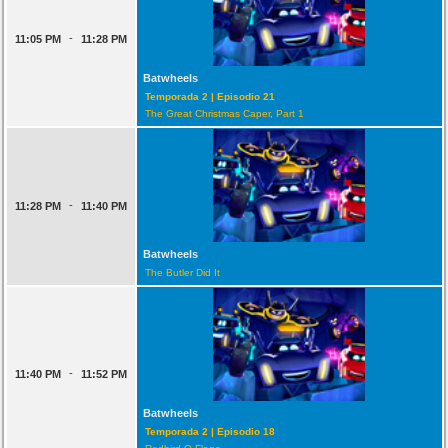
-
11:05 PM
11:28 PM
Batwheels
Temporada 2 | Episodio 21
The Great Christmas Caper, Part 1
-
11:28 PM
11:40 PM
Batwheels
The Butler Did It
-
11:40 PM
11:52 PM
Batwheels
Temporada 2 | Episodio 18