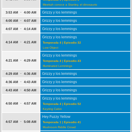
Meekah conoce a Stanley, el dinosaurio
-
Grizzy y los lemmings
3:53 AM
4:00 AM
-
Grizzy y los lemmings
4:00 AM
4:07 AM
-
Grizzy y los lemmings
4:07 AM
4:14 AM
Grizzy y los lemmings
-
4:14 AM
4:21 AM
Temporada 4 | Episodio 32
Lost Object
Grizzy y los lemmings
-
4:21 AM
4:29 AM
Temporada 4 | Episodio 43
Illuminated Lemmings
-
Grizzy y los lemmings
4:29 AM
4:36 AM
-
Grizzy y los lemmings
4:36 AM
4:43 AM
-
Grizzy y los lemmings
4:43 AM
4:50 AM
Grizzy y los lemmings
-
4:50 AM
4:57 AM
Temporada 4 | Episodio 52
Keyring Cabin
Hey Fuzzy Yellow
-
4:57 AM
5:08 AM
Temporada 1 | Episodio 41
Mushroom Riddle Crowd