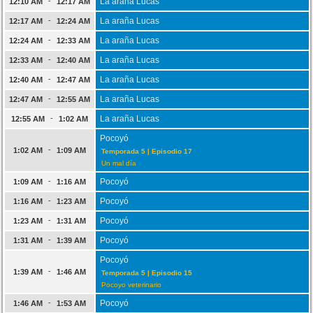
-
La araña Lucas
12:10 AM
12:17 AM
-
La araña Lucas
12:17 AM
12:24 AM
-
La araña Lucas
12:24 AM
12:33 AM
-
La araña Lucas
12:33 AM
12:40 AM
-
La araña Lucas
12:40 AM
12:47 AM
-
La araña Lucas
12:47 AM
12:55 AM
-
La araña Lucas
12:55 AM
1:02 AM
Pocoyó
-
1:02 AM
1:09 AM
Temporada 5 | Episodio 17
Un mal día
-
Pocoyó
1:09 AM
1:16 AM
-
Pocoyó
1:16 AM
1:23 AM
-
Pocoyó
1:23 AM
1:31 AM
-
Pocoyó
1:31 AM
1:39 AM
Pocoyó
-
1:39 AM
1:46 AM
Temporada 5 | Episodio 15
Pocoyo veterinario
-
Pocoyó
1:46 AM
1:53 AM