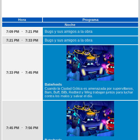
Hora
Programa
Noche
-
Bugs y sus amigos a la obra
7:09 PM
7:21 PM
-
Bugs y sus amigos a la obra
7:21 PM
7:33 PM
-
7:33 PM
7:45 PM
Batwheels
Cuando la Ciudad Gótica es amenazada por supervillanos,
Bam, Buff, BiBi, Redbird y Wing trabajan juntos para luchar
contra los malos y salvar el día.
-
7:45 PM
7:56 PM