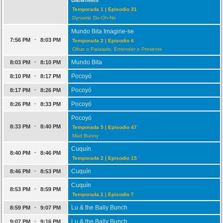
Batwheels
Temporada 1 | Episodio 31
Dynamic Du-Oh-No
Mundo Bita Imagine-se
-
7:56 PM
8:03 PM
Temporada 2 | Episodio 6
Olhar o Passado, Entender o Presente
-
Mundo Bita
8:03 PM
8:10 PM
-
Pocoyó
8:10 PM
8:17 PM
-
Pocoyó
8:17 PM
8:26 PM
-
Pocoyó
8:26 PM
8:33 PM
Pocoyó
-
8:33 PM
8:40 PM
Temporada 5 | Episodio 47
Mad Bunny
Cuquín
-
8:40 PM
8:46 PM
Temporada 2 | Episodio 15
-
Cuquín
8:46 PM
8:53 PM
Cuquín
-
8:53 PM
8:59 PM
Temporada 2 | Episodio 7
-
Lu & the Bally Bunch
8:59 PM
9:07 PM
-
Lu & the Bally Bunch
9:07 PM
9:16 PM