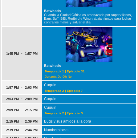
Batwheels
Cuando la Ciudad Gótica es amenazada por supervillanos,
Bam, Buff, BiBi, Redbird y Wing trabajan juntos para luchar
contra los malos y salvar el día.
-
1:45 PM
1:57 PM
Batwheels
Temporada 1 | Episodio 31
Dynamic Du-Oh-No
Cuquín
-
1:57 PM
2:03 PM
Temporada 2 | Episodio 7
-
Cuquín
2:03 PM
2:09 PM
Cuquín
-
2:09 PM
2:15 PM
Temporada 2 | Episodio 9
-
Bugs y sus amigos a la obra
2:15 PM
2:39 PM
-
Numberblocks
2:39 PM
2:44 PM