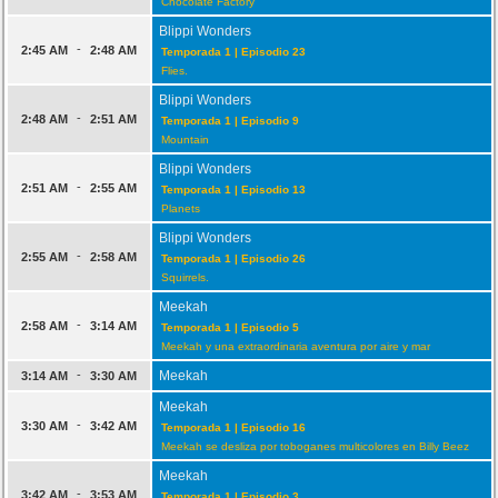
Chocolate Factory
Blippi Wonders
-
2:45 AM
2:48 AM
Temporada 1 | Episodio 23
Flies.
Blippi Wonders
-
2:48 AM
2:51 AM
Temporada 1 | Episodio 9
Mountain
Blippi Wonders
-
2:51 AM
2:55 AM
Temporada 1 | Episodio 13
Planets
Blippi Wonders
-
2:55 AM
2:58 AM
Temporada 1 | Episodio 26
Squirrels.
Meekah
-
2:58 AM
3:14 AM
Temporada 1 | Episodio 5
Meekah y una extraordinaria aventura por aire y mar
-
Meekah
3:14 AM
3:30 AM
Meekah
-
3:30 AM
3:42 AM
Temporada 1 | Episodio 16
Meekah se desliza por toboganes multicolores en Billy Beez
Meekah
-
3:42 AM
3:53 AM
Temporada 1 | Episodio 3