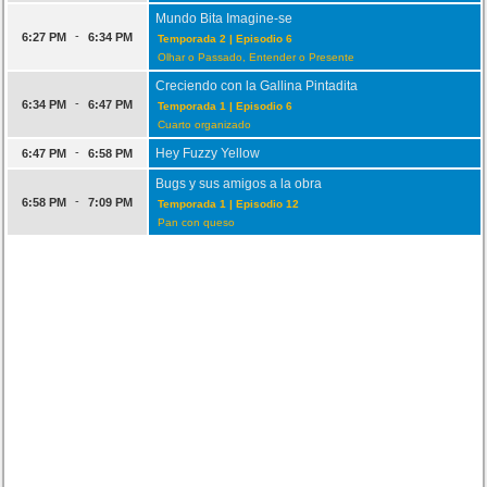
Mundo Bita Imagine-se
-
6:27 PM
6:34 PM
Temporada 2 | Episodio 6
Olhar o Passado, Entender o Presente
Creciendo con la Gallina Pintadita
-
6:34 PM
6:47 PM
Temporada 1 | Episodio 6
Cuarto organizado
-
Hey Fuzzy Yellow
6:47 PM
6:58 PM
Bugs y sus amigos a la obra
-
6:58 PM
7:09 PM
Temporada 1 | Episodio 12
Pan con queso