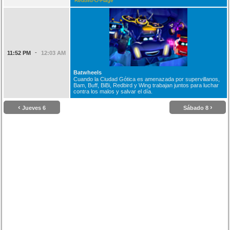
Redbird-O-Flage
-
11:52 PM
12:03 AM
Batwheels
Cuando la Ciudad Gótica es amenazada por supervillanos,
Bam, Buff, BiBi, Redbird y Wing trabajan juntos para luchar
contra los malos y salvar el día.
‹
›
Jueves 6
Sábado 8