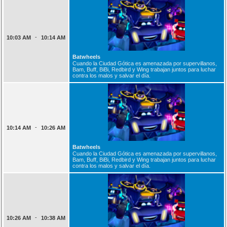
-
10:03 AM
10:14 AM
Batwheels
Cuando la Ciudad Gótica es amenazada por supervillanos,
Bam, Buff, BiBi, Redbird y Wing trabajan juntos para luchar
contra los malos y salvar el día.
-
10:14 AM
10:26 AM
Batwheels
Cuando la Ciudad Gótica es amenazada por supervillanos,
Bam, Buff, BiBi, Redbird y Wing trabajan juntos para luchar
contra los malos y salvar el día.
-
10:26 AM
10:38 AM