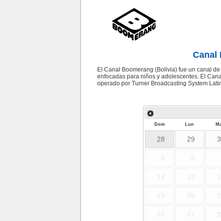
Canal 
El Canal Boomerang (Bolivia) fue un canal de 
enfocadas para niños y adolescentes. El Can
operado por Turner Broadcasting System Lati
Dom
Lun
Ma
28
29
3
5
6
12
13
1
19
20
2
26
27
2