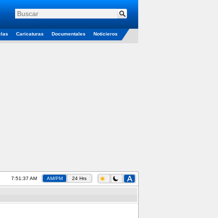
elas
Caricaturas
Documentales
Noticieros
7:51:38 AM
AM/PM
24 Hrs