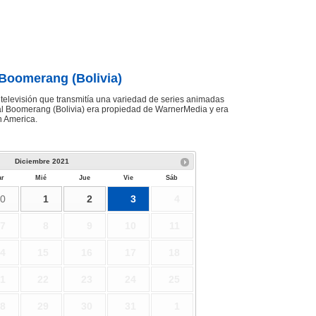
Boomerang (Bolivia)
televisión que transmitía una variedad de series animadas
al Boomerang (Bolivia) era propiedad de WarnerMedia y era
n America.
Diciembre
2021
r
Mié
Jue
Vie
Sáb
0
1
2
3
4
7
8
9
10
11
4
15
16
17
18
1
22
23
24
25
8
29
30
31
1