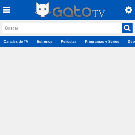
Canales de TV
Estrenos
Películas
Programas y Series
Dep