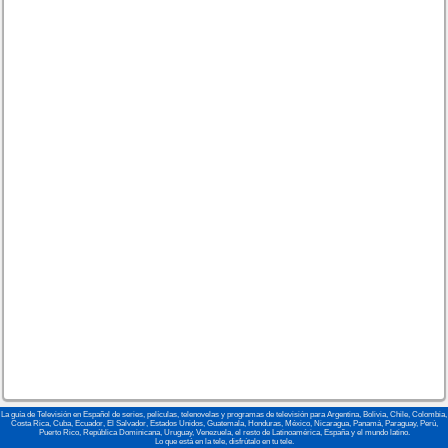
La guía de Televisión en Español de series, películas, telenovelas y programas de televisión para Argentina, Bolivia, Chile, Colombia,
Costa Rica, Cuba, Ecuador, El Salvador, Estados Unidos, Guatemala, Honduras, México, Nicaragua, Panamá, Paraguay, Perú,
Puerto Rico, República Dominicana, Uruguay, Venezuela, el resto de Latinoamérica, España y el mundo latino.
Lo que está en la tele, disfrútalo en tu tele.