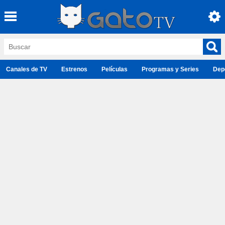
Canales de TV
Estrenos
Películas
Programas y Series
Dep