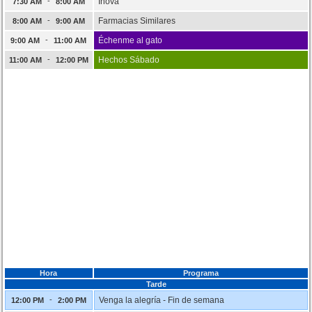
-
Inova
7:30 AM
8:00 AM
-
Farmacias Similares
8:00 AM
9:00 AM
-
Échenme al gato
9:00 AM
11:00 AM
-
Hechos Sábado
11:00 AM
12:00 PM
Hora
Programa
Tarde
-
Venga la alegría - Fin de semana
12:00 PM
2:00 PM