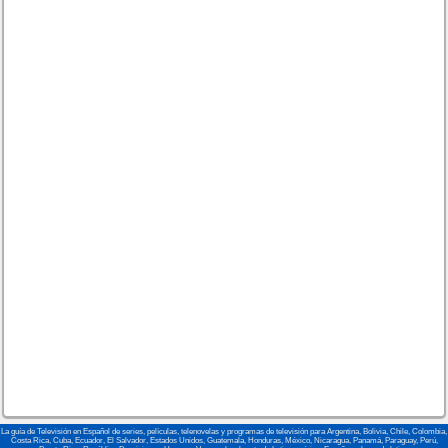
La guía de Televisión en Español de series, películas, telenovelas y programas de televisión para Argentina, Bolivia, Chile, Colombia,
Costa Rica, Cuba, Ecuador, El Salvador, Estados Unidos, Guatemala, Honduras, México, Nicaragua, Panamá, Paraguay, Perú,