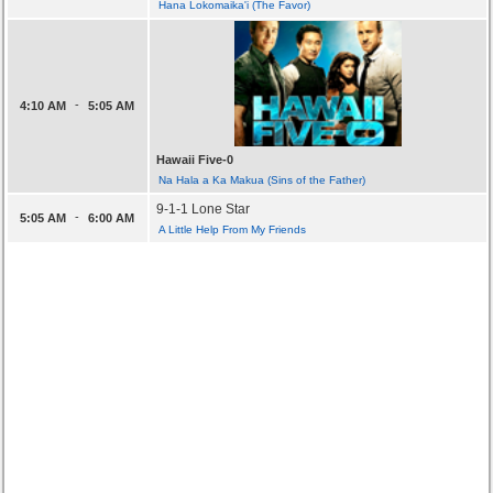
Hana Lokomaika'i (The Favor)
-
4:10 AM
5:05 AM
Hawaii Five-0
Na Hala a Ka Makua (Sins of the Father)
9-1-1 Lone Star
-
5:05 AM
6:00 AM
A Little Help From My Friends