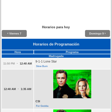
Horarios para hoy
‹
›
Viernes 7
Domingo 9
Horarios de Programación
Hora
Programa
Madrugada
9-1-1 Lone Star
-
11:50 PM
12:40 AM
Slow Burn
-
12:40 AM
1:35 AM
CSI
For Gedda