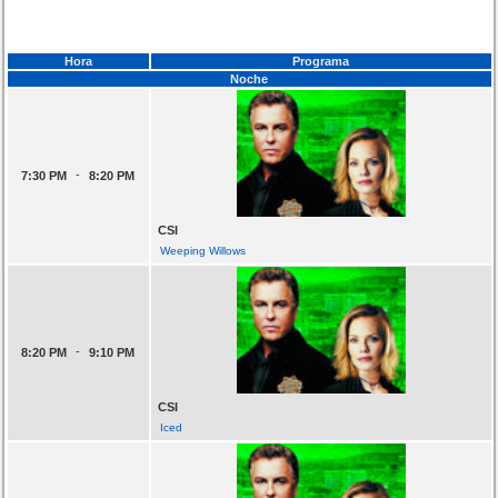
Hora
Programa
Noche
-
7:30 PM
8:20 PM
CSI
Weeping Willows
-
8:20 PM
9:10 PM
CSI
Iced