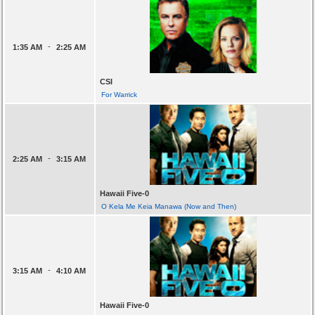
-
1:35 AM
2:25 AM
CSI
For Warrick
-
2:25 AM
3:15 AM
Hawaii Five-0
O Kela Me Keia Manawa (Now and Then)
-
3:15 AM
4:10 AM
Hawaii Five-0