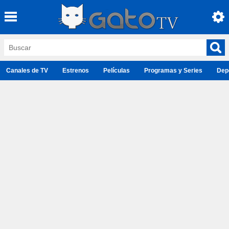
Canales de TV
Estrenos
Películas
Programas y Series
Dep