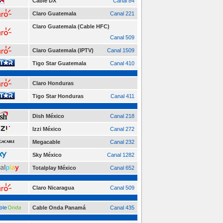
Cable DX
Canal 84
Claro Guatemala
Canal 221
Claro Guatemala (Cable HFC)
Canal 509
Claro Guatemala (IPTV)
Canal 1509
Tigo Star Guatemala
Canal 410
Claro Honduras
Tigo Star Honduras
Canal 411
Dish México
Canal 218
Izzi México
Canal 272
Megacable
Canal 232
Sky México
Canal 1282
Totalplay México
Canal 652
Claro Nicaragua
Canal 509
Cable Onda Panamá
Canal 435