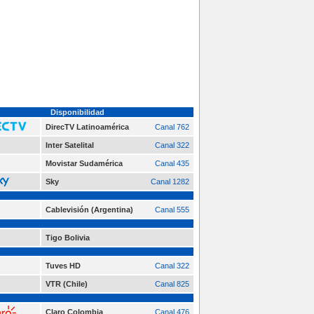
Disponibilidad
DirecTV Latinoamérica
Canal 762
Inter Satelital
Canal 322
Movistar Sudamérica
Canal 435
Sky
Canal 1282
Cablevisión (Argentina)
Canal 555
Tigo Bolivia
Tuves HD
Canal 322
VTR (Chile)
Canal 825
Claro Colombia
Canal 476