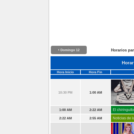
‹
Horarios par
Domingo 12
Horar
Hora Inicio
Hora Fin
10:30 PM
1:00 AM
El chiringuit
1:00 AM
2:22 AM
Noticias de 
2:22 AM
2:55 AM