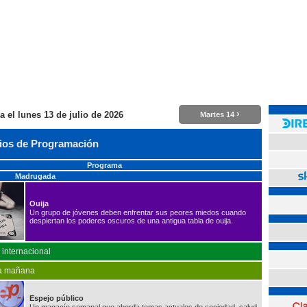
›
a el
lunes 13 de julio de 2026
Martes 14
ios de Programación
Programa
Madrugada
Ouija
Un grupo de jóvenes deben enfrentar sus peores miedos cuando
despiertan los poderes oscuros de una antigua tabla de ouija.
o internacional
la mañana
Espejo público
Un magacín semanal que aborda temas actuales de sociedad, salud