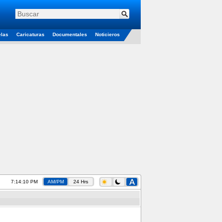
elas
Caricaturas
Documentales
Noticieros
7:14:11 PM
AM/PM
24 Hrs