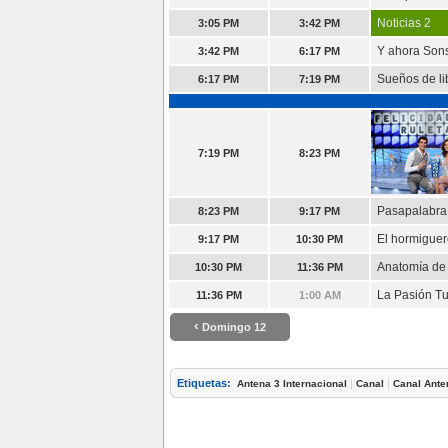
Noticias 2
3:05 PM
3:42 PM
Y ahora Son
3:42 PM
6:17 PM
Sueños de li
6:17 PM
7:19 PM
7:19 PM
8:23 PM
Pasapalabra
8:23 PM
9:17 PM
El hormigue
9:17 PM
10:30 PM
Anatomía de
10:30 PM
11:36 PM
La Pasión T
11:36 PM
1:00 AM
‹
Domingo 12
Etiquetas:
|
|
Antena 3 Internacional
Canal
Canal Ante