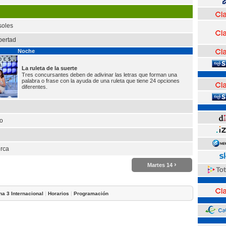
soles
bertad
Noche
La ruleta de la suerte
Tres concursantes deben de adivinar las letras que forman una
palabra o frase con la ayuda de una ruleta que tiene 24 opciones
diferentes.
ro
urca
›
Martes 14
|
|
na 3 Internacional
Horarios
Programación