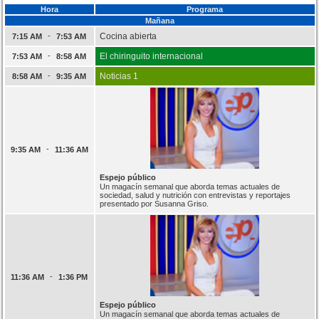
Hora
Programa
Mañana
-
Cocina abierta
7:15 AM
7:53 AM
-
El chiringuito internacional
7:53 AM
8:58 AM
-
Noticias 1
8:58 AM
9:35 AM
-
9:35 AM
11:36 AM
Espejo público
Un magacín semanal que aborda temas actuales de
sociedad, salud y nutrición con entrevistas y reportajes
presentado por Susanna Griso.
-
11:36 AM
1:36 PM
Espejo público
Un magacín semanal que aborda temas actuales de