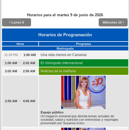
Horarios para el
martes 9 de junio de 2026
‹
›
Lunes 8
Miércoles 10
Horarios de Programación
Hora
Programa
Madrugada
-
Una vida menos en Canarias
11:30 PM
1:00 AM
-
El chiringuito internacional
1:00 AM
2:02 AM
-
Noticias de la mañana
2:02 AM
2:55 AM
-
2:55 AM
4:55 AM
Espejo público
Un magacín semanal que aborda temas actuales de
sociedad, salud y nutrición con entrevistas y reportajes
presentado por Susanna Griso.