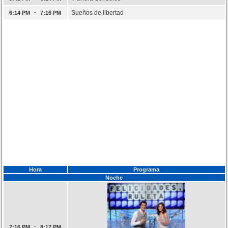
-
Sueños de libertad
6:14 PM
7:16 PM
Hora
Programa
Noche
-
7:16 PM
8:17 PM