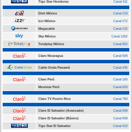
Tigo Star Honduras
Canal 411
Dish México
Canal 218
Izzi México
Canal 272
Megacable
Canal 232
Sky México
Canal 1282
Totalplay México
Canal 652
Claro Nicaragua
Canal 509
Cable Onda Panamá
Canal 435
Claro Perú
Canal 165
Movistar Perú
Canal 820
Claro TV Puerto Rico
Canal 780
Claro El Salvador (Avanzado)
Canal 508
Claro El Salvador (Básico)
Canal 508
Tigo Star El Salvador
Canal 410