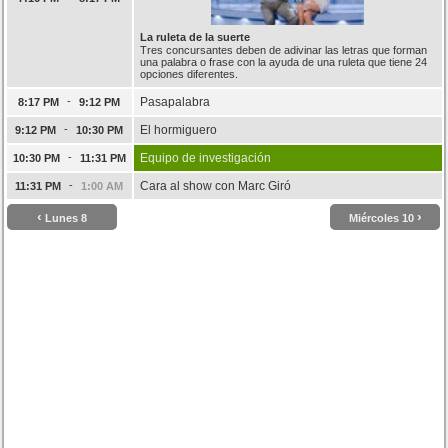
La ruleta de la suerte
Tres concursantes deben de adivinar las letras que forman
una palabra o frase con la ayuda de una ruleta que tiene 24
opciones diferentes.
-
Pasapalabra
8:17 PM
9:12 PM
-
El hormiguero
9:12 PM
10:30 PM
-
Equipo de investigación
10:30 PM
11:31 PM
-
Cara al show con Marc Giró
11:31 PM
1:00 AM
‹
›
Lunes 8
Miércoles 10