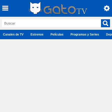
Canales de TV
Estrenos
Películas
Programas y Series
Dep