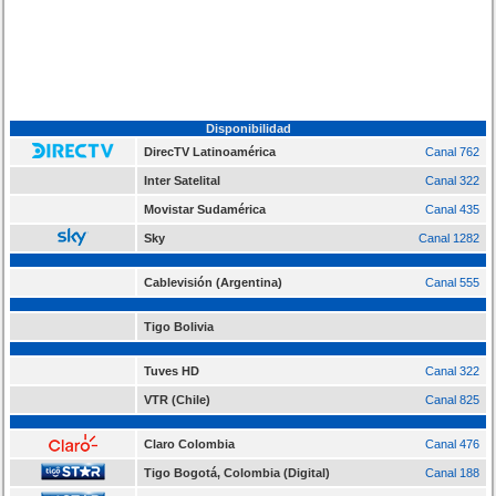
Disponibilidad
DirecTV Latinoamérica
Canal 762
Inter Satelital
Canal 322
Movistar Sudamérica
Canal 435
Sky
Canal 1282
Cablevisión (Argentina)
Canal 555
Tigo Bolivia
Tuves HD
Canal 322
VTR (Chile)
Canal 825
Claro Colombia
Canal 476
Tigo Bogotá, Colombia (Digital)
Canal 188