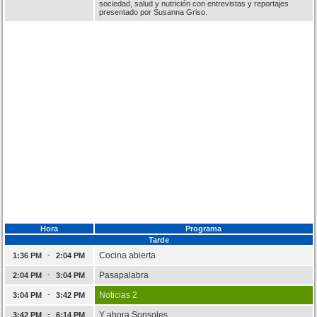
sociedad, salud y nutrición con entrevistas y reportajes
presentado por Susanna Griso.
Hora
Programa
Tarde
-
Cocina abierta
1:36 PM
2:04 PM
-
Pasapalabra
2:04 PM
3:04 PM
-
Noticias 2
3:04 PM
3:42 PM
-
Y ahora Sonsoles
3:42 PM
6:14 PM