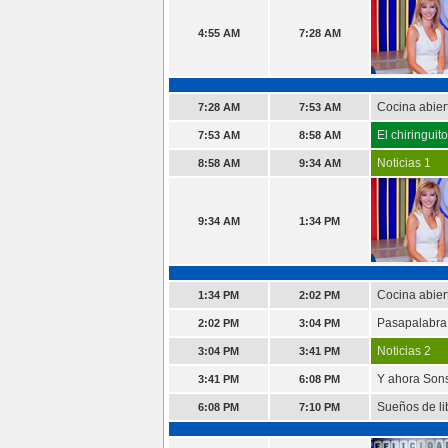
4:55 AM
7:28 AM
Cocina abier
7:28 AM
7:53 AM
El chiringuit
7:53 AM
8:58 AM
Noticias 1
8:58 AM
9:34 AM
9:34 AM
1:34 PM
Cocina abier
1:34 PM
2:02 PM
Pasapalabra
2:02 PM
3:04 PM
Noticias 2
3:04 PM
3:41 PM
Y ahora Son
3:41 PM
6:08 PM
Sueños de li
6:08 PM
7:10 PM