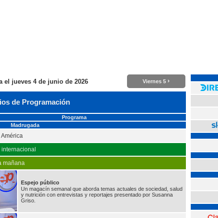
›
a el
jueves 4 de junio de 2026
Viernes 5
ios de Programación
Programa
Madrugada
n América
o internacional
la mañana
Espejo público
Un magacín semanal que aborda temas actuales de sociedad, salud
y nutrición con entrevistas y reportajes presentado por Susanna
Griso.