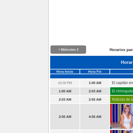
‹
Horarios par
Miércoles 3
Horar
Hora Inicio
Hora Fin
El capitán e
10:30 PM
1:00 AM
El chiringuit
1:00 AM
2:03 AM
Noticias de 
2:03 AM
2:55 AM
2:55 AM
4:55 AM