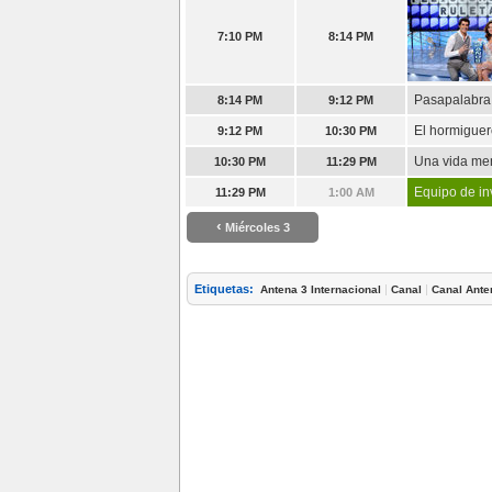
7:10 PM
8:14 PM
Pasapalabra
8:14 PM
9:12 PM
El hormigue
9:12 PM
10:30 PM
Una vida me
10:30 PM
11:29 PM
Equipo de in
11:29 PM
1:00 AM
‹
Miércoles 3
Etiquetas:
|
|
Antena 3 Internacional
Canal
Canal Ante