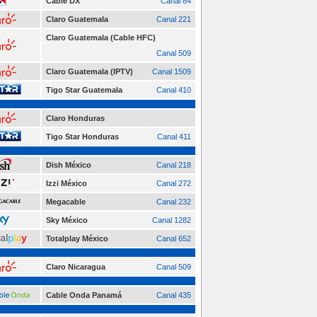
Cable DX
Canal 84
Claro Guatemala
Canal 221
Claro Guatemala (Cable HFC)
Canal 509
Claro Guatemala (IPTV)
Canal 1509
Tigo Star Guatemala
Canal 410
Claro Honduras
Tigo Star Honduras
Canal 411
Dish México
Canal 218
Izzi México
Canal 272
Megacable
Canal 232
Sky México
Canal 1282
Totalplay México
Canal 652
Claro Nicaragua
Canal 509
Cable Onda Panamá
Canal 435