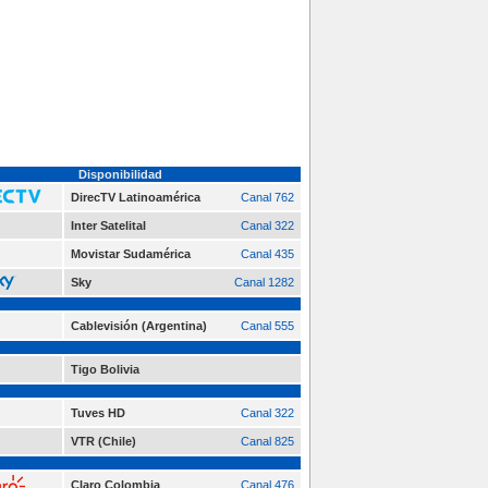
Disponibilidad
DirecTV Latinoamérica
Canal 762
Inter Satelital
Canal 322
Movistar Sudamérica
Canal 435
Sky
Canal 1282
Cablevisión (Argentina)
Canal 555
Tigo Bolivia
Tuves HD
Canal 322
VTR (Chile)
Canal 825
Claro Colombia
Canal 476