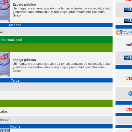
Espejo público
Un magacín semanal que aborda temas actuales de sociedad, salud
y nutrición con entrevistas y reportajes presentado por Susanna
Griso.
Mañana
ta
o internacional
Espejo público
Un magacín semanal que aborda temas actuales de sociedad, salud
y nutrición con entrevistas y reportajes presentado por Susanna
Griso.
Tarde
ta
soles
bertad
Noche