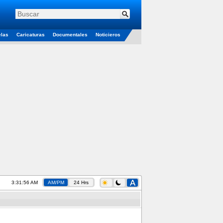
elas
Caricaturas
Documentales
Noticieros
3:31:57 AM
AM/PM
24 Hrs