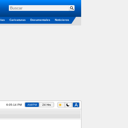
elas
Caricaturas
Documentales
Noticieros
6:05:15 PM
AM/PM
24 Hrs