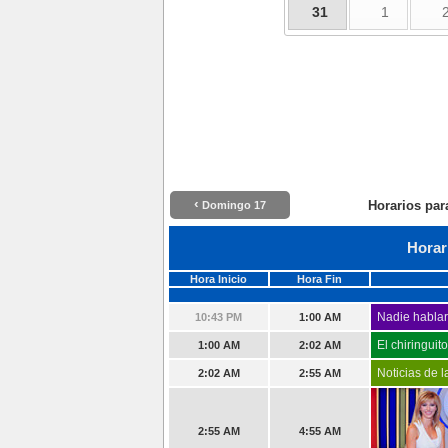
31
1
‹
Horarios par
Domingo 17
Horar
Hora Inicio
Hora Fin
Nadie hablar
10:43 PM
1:00 AM
El chiringuit
1:00 AM
2:02 AM
Noticias de 
2:02 AM
2:55 AM
2:55 AM
4:55 AM