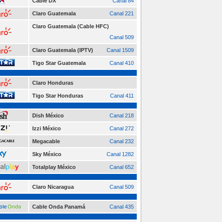
Cable DX
Canal 84
Claro Guatemala
Canal 221
Claro Guatemala (Cable HFC)
Canal 509
Claro Guatemala (IPTV)
Canal 1509
Tigo Star Guatemala
Canal 410
Claro Honduras
Tigo Star Honduras
Canal 411
Dish México
Canal 218
Izzi México
Canal 272
Megacable
Canal 232
Sky México
Canal 1282
Totalplay México
Canal 652
Claro Nicaragua
Canal 509
Cable Onda Panamá
Canal 435