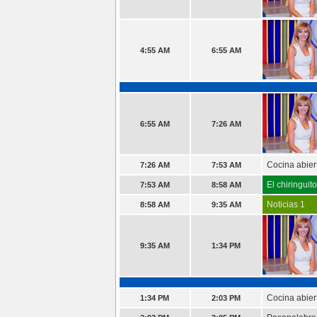
4:55 AM
6:55 AM
6:55 AM
7:26 AM
Cocina abier
7:26 AM
7:53 AM
El chiringuit
7:53 AM
8:58 AM
Noticias 1
8:58 AM
9:35 AM
9:35 AM
1:34 PM
Cocina abier
1:34 PM
2:03 PM