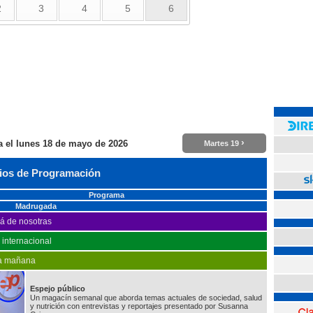
2
3
4
5
6
›
a el
lunes 18 de mayo de 2026
Martes 19
ios de Programación
Programa
Madrugada
á de nosotras
o internacional
la mañana
Espejo público
Un magacín semanal que aborda temas actuales de sociedad, salud
y nutrición con entrevistas y reportajes presentado por Susanna