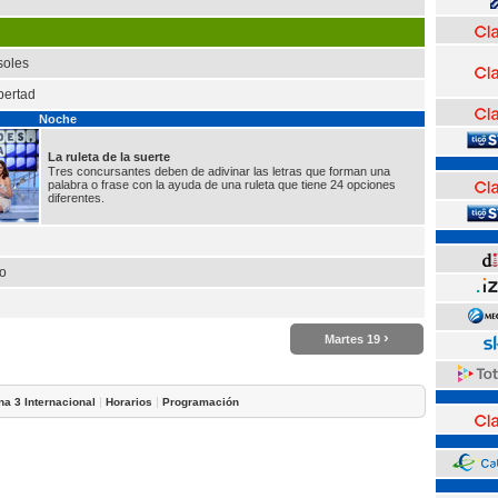
soles
bertad
Noche
La ruleta de la suerte
Tres concursantes deben de adivinar las letras que forman una
palabra o frase con la ayuda de una ruleta que tiene 24 opciones
diferentes.
ro
›
Martes 19
|
|
na 3 Internacional
Horarios
Programación