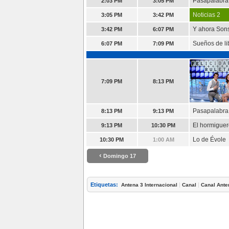
Pasapalabra
2:03 PM
3:05 PM
Noticias 2
3:05 PM
3:42 PM
Y ahora Son
3:42 PM
6:07 PM
Sueños de li
6:07 PM
7:09 PM
7:09 PM
8:13 PM
Pasapalabra
8:13 PM
9:13 PM
El hormigue
9:13 PM
10:30 PM
Lo de Évole
10:30 PM
1:00 AM
‹
Domingo 17
Etiquetas:
|
|
Antena 3 Internacional
Canal
Canal Ante