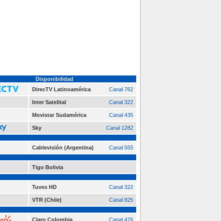
Disponibilidad
DirecTV Latinoamérica
Canal 762
Inter Satelital
Canal 322
Movistar Sudamérica
Canal 435
Sky
Canal 1282
Cablevisión (Argentina)
Canal 555
Tigo Bolivia
Tuves HD
Canal 322
VTR (Chile)
Canal 825
Claro Colombia
Canal 476