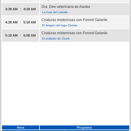
Dra. Dee veterinaria de Alaska
-
3:38 AM
4:28 AM
La furia del caballo
Criaturas misteriosas con Forrest Galante
-
4:28 AM
5:18 AM
El dragón del lago Chelan
Criaturas misteriosas con Forrest Galante
-
5:18 AM
6:08 AM
El aullador de Ozark
Hora
Programa