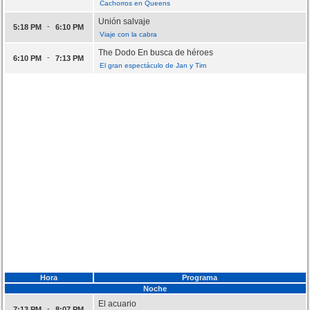
Cachorros en Queens
Unión salvaje
-
5:18 PM
6:10 PM
Viaje con la cabra
The Dodo En busca de héroes
-
6:10 PM
7:13 PM
El gran espectáculo de Jan y Tim
Hora
Programa
Noche
El acuario
-
7:13 PM
8:07 PM