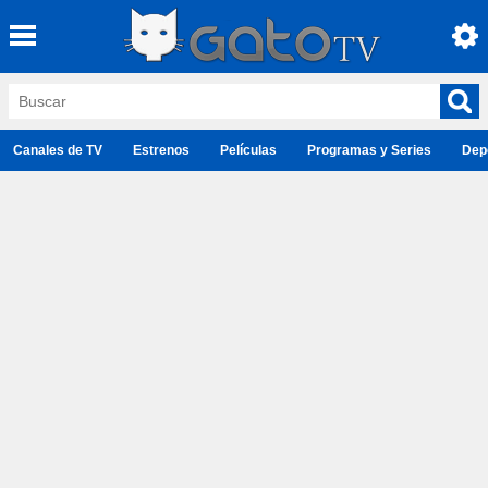
Canales de TV
Estrenos
Películas
Programas y Series
Dep