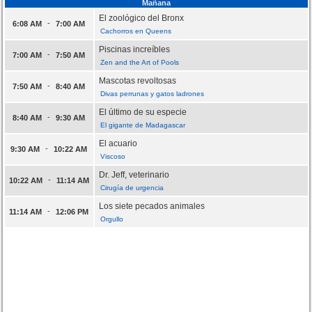
Mañana
El zoológico del Bronx
-
6:08 AM
7:00 AM
Cachorros en Queens
Piscinas increíbles
-
7:00 AM
7:50 AM
Zen and the Art of Pools
Mascotas revoltosas
-
7:50 AM
8:40 AM
Divas perrunas y gatos ladrones
El último de su especie
-
8:40 AM
9:30 AM
El gigante de Madagascar
El acuario
-
9:30 AM
10:22 AM
Viscoso
Dr. Jeff, veterinario
-
10:22 AM
11:14 AM
Cirugía de urgencia
Los siete pecados animales
-
11:14 AM
12:06 PM
Orgullo