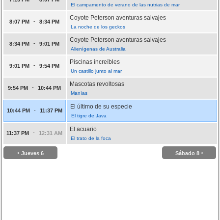
El campamento de verano de las nutrias de mar
Coyote Peterson aventuras salvajes
-
8:07 PM
8:34 PM
La noche de los geckos
Coyote Peterson aventuras salvajes
-
8:34 PM
9:01 PM
Alienígenas de Australia
Piscinas increíbles
-
9:01 PM
9:54 PM
Un castillo junto al mar
Mascotas revoltosas
-
9:54 PM
10:44 PM
Manías
El último de su especie
-
10:44 PM
11:37 PM
El tigre de Java
El acuario
-
11:37 PM
12:31 AM
El trato de la foca
‹
›
Jueves 6
Sábado 8