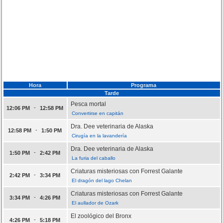
Hora
Programa
Tarde
Pesca mortal
-
12:06 PM
12:58 PM
Convertirse en capitán
Dra. Dee veterinaria de Alaska
-
12:58 PM
1:50 PM
Cirugía en la lavandería
Dra. Dee veterinaria de Alaska
-
1:50 PM
2:42 PM
La furia del caballo
Criaturas misteriosas con Forrest Galante
-
2:42 PM
3:34 PM
El dragón del lago Chelan
Criaturas misteriosas con Forrest Galante
-
3:34 PM
4:26 PM
El aullador de Ozark
El zoológico del Bronx
-
4:26 PM
5:18 PM