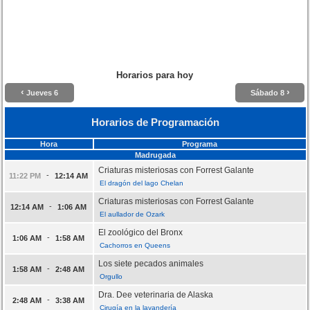
Horarios para hoy
‹
›
Jueves 6
Sábado 8
Horarios de Programación
Hora
Programa
Madrugada
Criaturas misteriosas con Forrest Galante
-
11:22 PM
12:14 AM
El dragón del lago Chelan
Criaturas misteriosas con Forrest Galante
-
12:14 AM
1:06 AM
El aullador de Ozark
El zoológico del Bronx
-
1:06 AM
1:58 AM
Cachorros en Queens
Los siete pecados animales
-
1:58 AM
2:48 AM
Orgullo
Dra. Dee veterinaria de Alaska
-
2:48 AM
3:38 AM
Cirugía en la lavandería