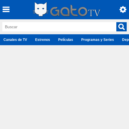
Canales de TV
Estrenos
Películas
Programas y Series
Dep