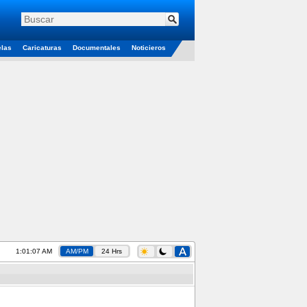
elas
Caricaturas
Documentales
Noticieros
1:01:08 AM
AM/PM
24 Hrs