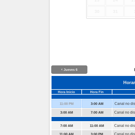
23
24
2
30
31
‹
Jueves 6
Horar
Hora Inicio
Hora Fin
Canal no di
11:00 PM
3:00 AM
Canal no di
3:00 AM
7:00 AM
Canal no di
7:00 AM
11:00 AM
Canal no di
11:00 AM
3:00 PM