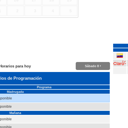
5
26
27
28
29
1
2
3
4
5
›
Horarios para hoy
Sábado 8
ios de Programación
Programa
Madrugada
sponible
sponible
Mañana
sponible
sponible