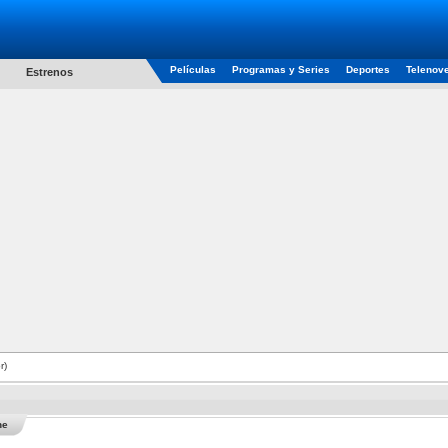
Películas
Programas y Series
Deportes
Telenov
Estrenos
r)
he