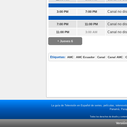
Canal no di
3:00 PM
7:00 PM
Canal no di
7:00 PM
11:00 PM
Canal no di
11:00 PM
3:00 AM
‹
Jueves 6
Etiquetas:
|
|
|
|
AMC
AMC Ecuador
Canal
Canal AMC
C
La guía de Televisión en Español de series, películas, telenov
Panamá, Paragu
Versión