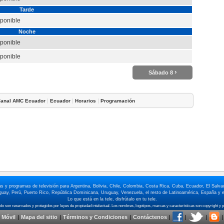
Tarde
sponible
Noche
sponible
sponible
›
Sábado 8
|
|
|
anal AMC Ecuador
Ecuador
Horarios
Programación
elas y programas de televisión para Argentina, Bolivia, Chile, Colombia, Costa Rica, Cuba, Ecuador, El Sa
ay, Perú, Puerto Rico, República Dominicana, Uruguay, Venezuela, el resto de Latinoamérica, España y e
Lo que está en la tele, disfrútalo en tu tele.
 Móvil
|
Mapa del sitio
|
Términos y Condiciones
|
Contáctenos
|
|
|
|