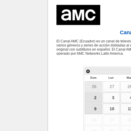
Can
El Canal AMC (Ecuador) es un canal de televi
varios géneros y series de acción dobladas al
original con subtítulos en español. El Canal 
operado por AMC Networks Latin America.
Dom
Lun
Ma
26
27
2
2
3
9
10
1
16
17
1