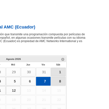
al AMC (Ecuador)
sión que transmite una programación compuesta por películas de
 español, en algunas ocasiones transmite películas con su idioma
AMC (Ecuador) es propiedad de AMC Networks International y es
Agosto
2026
r
Mié
Jue
Vie
Sáb
8
29
30
31
1
4
5
6
7
8
1
12
13
14
15
8
19
20
21
22